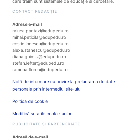
care trăim sunt sistemele de educație și cercetare.
CONTACT REDACȚIE
Adrese e-mail
raluca.pantazi@edupedu.ro
mihai.peticila@edupedu.ro
costin.ionescu@edupedu.ro
alexa.stanescu@edupedu.ro
diana.ghimisi@edupedu.ro
stefan.lefter@edupedu.ro
ramona.florea@edupedu.ro
Notă de informare cu privire la prelucrarea de date
personale prin intermediul site-ului
Politica de cookie
Modifică setarile cookie-urilor
PUBLICITATE ȘI PARTENERIATE
Adresă de e-mail