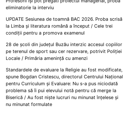
Profesorii își pot pregăti proiectul managerial, probă
eliminatorie la interviu
UPDATE Sesiunea de toamnă BAC 2026. Proba scrisă
la Limba și literatura română a început / Cele trei
condiții pentru a promova examenul
28 de școli din județul Buzău interzic accesul copiilor
pe terenul de sport sau cer rezervare, potrivit Poliției
Locale / Primăria amenință cu amenzi
Standardele de evaluare la Religie au fost modificate,
spune Bogdan Cristescu, directorul Centrului Național
pentru Curriculum și Evaluare: Nu s-a pus niciodată
problema să îi pui elevului notă pentru că merge la
Biserică / Au fost niște lucruri nu minunat înțelese și
nu minunat formulate