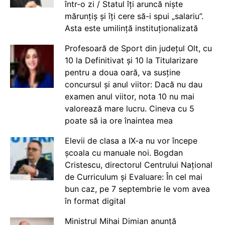
într-o zi / Statul îți aruncă niște
mărunțiș și îți cere să-i spui „salariu”.
Asta este umilință instituționalizată
Profesoară de Sport din județul Olt, cu
10 la Definitivat și 10 la Titularizare
pentru a doua oară, va susține
concursul și anul viitor: Dacă nu dau
examen anul viitor, nota 10 nu mai
valorează mare lucru. Cineva cu 5
poate să ia ore înaintea mea
Elevii de clasa a IX-a nu vor începe
școala cu manuale noi. Bogdan
Cristescu, directorul Centrului Național
de Curriculum și Evaluare: În cel mai
bun caz, pe 7 septembrie le vom avea
în format digital
Ministrul Mihai Dimian anunță