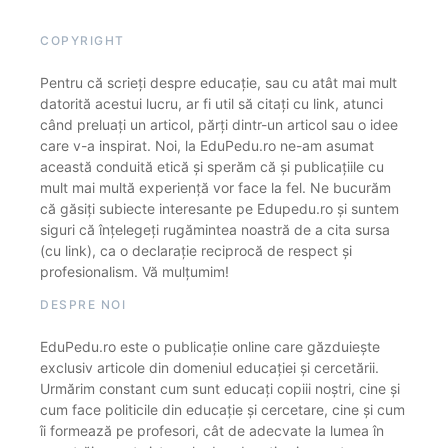
COPYRIGHT
Pentru că scrieți despre educație, sau cu atât mai mult
datorită acestui lucru, ar fi util să citați cu link, atunci
când preluați un articol, părți dintr-un articol sau o idee
care v-a inspirat. Noi, la EduPedu.ro ne-am asumat
această conduită etică și sperăm că și publicațiile cu
mult mai multă experiență vor face la fel. Ne bucurăm
că găsiți subiecte interesante pe Edupedu.ro și suntem
siguri că înțelegeți rugămintea noastră de a cita sursa
(cu link), ca o declarație reciprocă de respect și
profesionalism. Vă mulțumim!
DESPRE NOI
EduPedu.ro este o publicație online care găzduiește
exclusiv articole din domeniul educației și cercetării.
Urmărim constant cum sunt educați copiii noștri, cine și
cum face politicile din educație și cercetare, cine și cum
îi formează pe profesori, cât de adecvate la lumea în