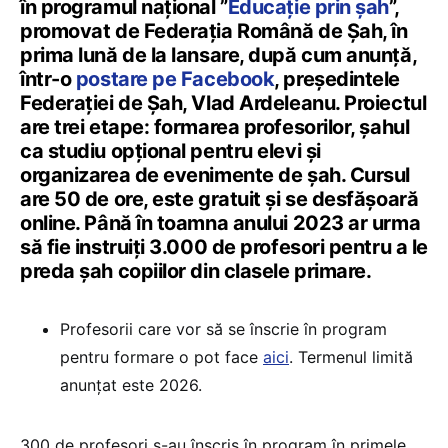
în programul național ”
Educație prin șah
”,
promovat de Federația Română de Șah, în
prima lună de la lansare, după cum anunță,
într-o
postare pe Facebook
, președintele
Federației de Șah, Vlad Ardeleanu. Proiectul
are trei etape: formarea profesorilor, șahul
ca studiu opțional pentru elevi și
organizarea de evenimente de șah. Cursul
are 50 de ore, este gratuit și se desfășoară
online. Până în toamna anului 2023 ar urma
să fie instruiți 3.000 de profesori pentru a le
preda șah copiilor din clasele primare.
Profesorii care vor să se înscrie în program
pentru formare o pot face
aici
. Termenul limită
anunțat este 2026.
300 de profesori s-au înscris în program în primele