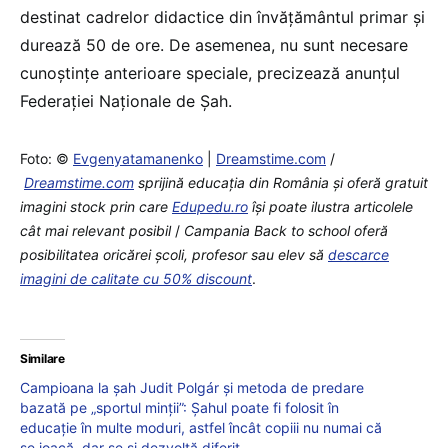
destinat cadrelor didactice din învățământul primar și
durează 50 de ore. De asemenea, nu sunt necesare
cunoștințe anterioare speciale, precizează anunțul
Federației Naționale de Șah.
Foto: ©
Evgenyatamanenko
|
Dreamstime.com
/
Dreamstime.com
sprijină educaţia din România şi oferă gratuit
imagini stock prin care
Edupedu.ro
îşi poate ilustra articolele
cât mai relevant posibil
/
Campania Back to school oferă
posibilitatea oricărei școli, profesor sau elev să
descarce
imagini de calitate cu 50% discount
.
Similare
Campioana la șah Judit Polgár și metoda de predare
bazată pe „sportul minții”: Șahul poate fi folosit în
educație în multe moduri, astfel încât copiii nu numai că
se joacă, dar se și dezvoltă diferit