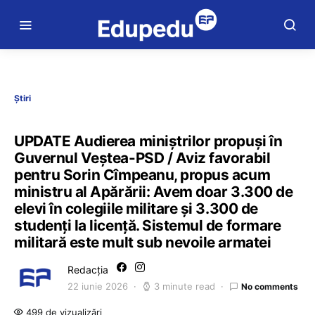
Știri
UPDATE Audierea miniștrilor propuși în
Guvernul Veștea-PSD / Aviz favorabil
pentru Sorin Cîmpeanu, propus acum
ministru al Apărării: Avem doar 3.300 de
elevi în colegiile militare și 3.300 de
studenți la licență. Sistemul de formare
militară este mult sub nevoile armatei
Redacția
22 iunie 2026
3 minute read
No comments
499 de vizualizări