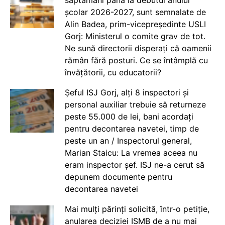
săptămâni până la debutul anului
școlar 2026-2027, sunt semnalate de
Alin Badea, prim-vicepreședinte USLI
Gorj: Ministerul o comite grav de tot.
Ne sună directorii disperați că oamenii
rămân fără posturi. Ce se întâmplă cu
învățătorii, cu educatorii?
Șeful ISJ Gorj, alți 8 inspectori și
personal auxiliar trebuie să returneze
peste 55.000 de lei, bani acordați
pentru decontarea navetei, timp de
peste un an / Inspectorul general,
Marian Staicu: La vremea aceea nu
eram inspector șef. ISJ ne-a cerut să
depunem documente pentru
decontarea navetei
Mai mulți părinți solicită, într-o petiție,
anularea deciziei ISMB de a nu mai