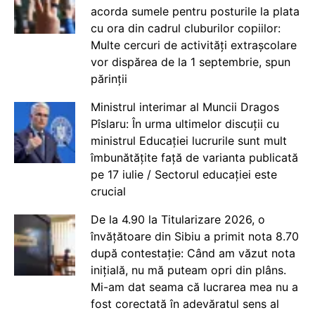
acorda sumele pentru posturile la plata
cu ora din cadrul cluburilor copiilor:
Multe cercuri de activități extrașcolare
vor dispărea de la 1 septembrie, spun
părinții
Ministrul interimar al Muncii Dragos
Pîslaru: În urma ultimelor discuții cu
ministrul Educației lucrurile sunt mult
îmbunătățite față de varianta publicată
pe 17 iulie / Sectorul educației este
crucial
De la 4.90 la Titularizare 2026, o
învățătoare din Sibiu a primit nota 8.70
după contestație: Când am văzut nota
inițială, nu mă puteam opri din plâns.
Mi-am dat seama că lucrarea mea nu a
fost corectată în adevăratul sens al