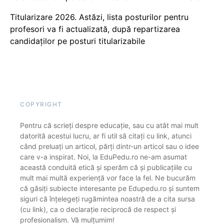
Titularizare 2026. Astăzi, lista posturilor pentru
profesori va fi actualizată, după repartizarea
candidaților pe posturi titularizabile
COPYRIGHT
Pentru că scrieți despre educație, sau cu atât mai mult
datorită acestui lucru, ar fi util să citați cu link, atunci
când preluați un articol, părți dintr-un articol sau o idee
care v-a inspirat. Noi, la EduPedu.ro ne-am asumat
această conduită etică și sperăm că și publicațiile cu
mult mai multă experiență vor face la fel. Ne bucurăm
că găsiți subiecte interesante pe Edupedu.ro și suntem
siguri că înțelegeți rugămintea noastră de a cita sursa
(cu link), ca o declarație reciprocă de respect și
profesionalism. Vă mulțumim!