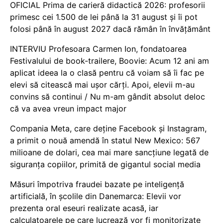
OFICIAL Prima de carieră didactică 2026: profesorii
primesc cei 1.500 de lei până la 31 august și îi pot
folosi până în august 2027 dacă rămân în învățământ
INTERVIU Profesoara Carmen Ion, fondatoarea
Festivalului de book-trailere, Boovie: Acum 12 ani am
aplicat ideea la o clasă pentru că voiam să îi fac pe
elevi să citească mai ușor cărți. Apoi, elevii m-au
convins să continui / Nu m-am gândit absolut deloc
că va avea vreun impact major
Compania Meta, care deține Facebook și Instagram,
a primit o nouă amendă în statul New Mexico: 567
milioane de dolari, cea mai mare sancțiune legată de
siguranța copiilor, primită de gigantul social media
Măsuri împotriva fraudei bazate pe inteligență
artificială, în școlile din Danemarca: Elevii vor
prezenta oral eseuri realizate acasă, iar
calculatoarele pe care lucrează vor fi monitorizate