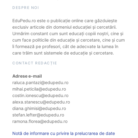
DESPRE NOI
EduPedu.ro este o publicație online care găzduiește
exclusiv articole din domeniul educației și cercetării.
Urmărim constant cum sunt educați copiii noștri, cine și
cum face politicile din educație și cercetare, cine și cum
îi formează pe profesori, cât de adecvate la lumea în
care trăim sunt sistemele de educație și cercetare.
CONTACT REDACȚIE
Adrese e-mail
raluca.pantazi@edupedu.ro
mihai.peticila@edupedu.ro
costin.ionescu@edupedu.ro
alexa.stanescu@edupedu.ro
diana.ghimisi@edupedu.ro
stefan.lefter@edupedu.ro
ramona.florea@edupedu.ro
Notă de informare cu privire la prelucrarea de date