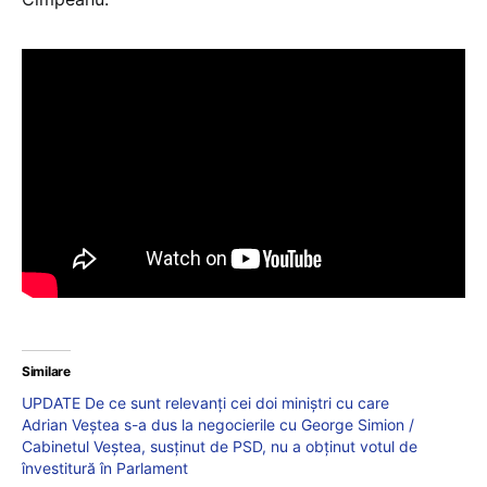
Similare
UPDATE De ce sunt relevanți cei doi miniștri cu care
Adrian Veștea s-a dus la negocierile cu George Simion /
Cabinetul Veștea, susținut de PSD, nu a obținut votul de
învestitură în Parlament