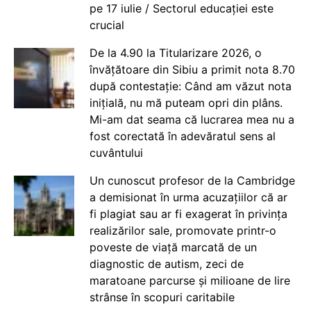
pe 17 iulie / Sectorul educației este
crucial
De la 4.90 la Titularizare 2026, o
învățătoare din Sibiu a primit nota 8.70
după contestație: Când am văzut nota
inițială, nu mă puteam opri din plâns.
Mi-am dat seama că lucrarea mea nu a
fost corectată în adevăratul sens al
cuvântului
Un cunoscut profesor de la Cambridge
a demisionat în urma acuzațiilor că ar
fi plagiat sau ar fi exagerat în privința
realizărilor sale, promovate printr-o
poveste de viață marcată de un
diagnostic de autism, zeci de
maratoane parcurse și milioane de lire
strânse în scopuri caritabile