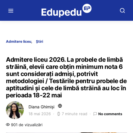
Admitere liceu
Știri
Admitere liceu 2026. La probele de limbă
străină, elevii care obțin minimum nota 6
sunt considerați admiși, potrivit
metodologiei / Testările pentru probele de
aptitudini și cele de limbă străină au loc în
perioada 18-22 mai
Diana Ghimiși
18 mai 2026
7 minute read
No comments
901 de vizualizări