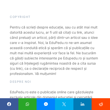
COPYRIGHT
Pentru că scrieți despre educație, sau cu atât mai mult
datorită acestui lucru, ar fi util să citați cu link, atunci
când preluați un articol, părți dintr-un articol sau o idee
care v-a inspirat. Noi, la EduPedu.ro ne-am asumat
această conduită etică și sperăm că și publicațiile cu
mult mai multă experiență vor face la fel. Ne bucurăm
că găsiți subiecte interesante pe Edupedu.ro și suntem
siguri că înțelegeți rugămintea noastră de a cita sursa
(cu link), ca o declarație reciprocă de respect și
profesionalism. Vă mulțumim!
DESPRE NOI
EduPedu.ro este o publicație online care găzduiește
exclusiv articole din domeniul educației și cercetării.
Urmărim constant cum sunt educați copiii noștri, cine și
cum face politicile din educație și cercetare, cine și cum