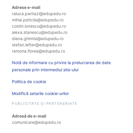
Adrese e-mail
raluca.pantazi@edupedu.ro
mihai.peticila@edupedu.ro
costin.ionescu@edupedu.ro
alexa.stanescu@edupedu.ro
diana.ghimisi@edupedu.ro
stefan.lefter@edupedu.ro
ramona.florea@edupedu.ro
Notă de informare cu privire la prelucrarea de date
personale prin intermediul site-ului
Politica de cookie
Modifică setarile cookie-urilor
PUBLICITATE ȘI PARTENERIATE
Adresă de e-mail
comunicare@edupedu.ro