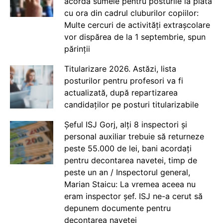
acorda sumele pentru posturile la plata
cu ora din cadrul cluburilor copiilor:
Multe cercuri de activități extrașcolare
vor dispărea de la 1 septembrie, spun
părinții
Titularizare 2026. Astăzi, lista
posturilor pentru profesori va fi
actualizată, după repartizarea
candidaților pe posturi titularizabile
Șeful ISJ Gorj, alți 8 inspectori și
personal auxiliar trebuie să returneze
peste 55.000 de lei, bani acordați
pentru decontarea navetei, timp de
peste un an / Inspectorul general,
Marian Staicu: La vremea aceea nu
eram inspector șef. ISJ ne-a cerut să
depunem documente pentru
decontarea navetei