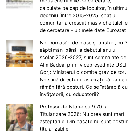
redus cheltuielile de cercetare,
calculate pe cap de locuitor, în ultimul
deceniu. Între 2015-2025, spațiul
comunitar a crescut masiv cheltuielile
de cercetare - ultimele date Eurostat
Noi comasări de clase și posturi, cu 3
săptămâni până la debutul anului
școlar 2026-2027, sunt semnalate de
Alin Badea, prim-vicepreședinte USLI
Gorj: Ministerul o comite grav de tot.
Ne sună directorii disperați că oamenii
rămân fără posturi. Ce se întâmplă cu
învățătorii, cu educatorii?
Profesor de Istorie cu 9.70 la
Titularizare 2026: Nu prea sunt mari
așteptările. Din păcate nu sunt posturi
titularizabile