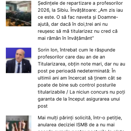
Ședințele de repartizare a profesorilor
2026, la Sibiu. Învățătoare: „Am zis iau
ce este. O să fac naveta și Doamne-
ajută, dar dacă în doi,trei ani nu
reușesc să mă titularizez nu cred că
mai rămân în învățământ”
Sorin Ion, întrebat cum le răspunde
profesorilor care dau an de an
Titularizarea, obțin note mari, dar nu au
post pe perioadă nedeterminată: În
ultimii ani am încercat să ținem cât se
poate de bine sub control posturile
titularizabile / La niciun concurs nu poți
garanta de la început asigurarea unui
post
Mai mulți părinți solicită, într-o petiție,
anularea deciziei ISMB de a nu mai