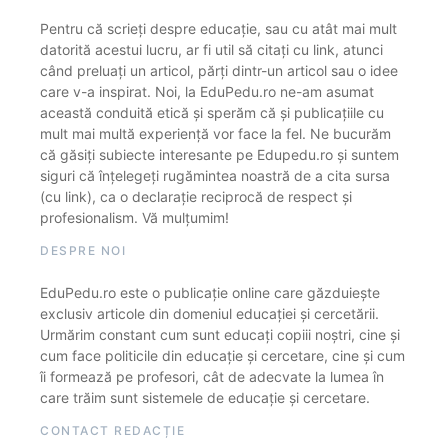
Pentru că scrieți despre educație, sau cu atât mai mult
datorită acestui lucru, ar fi util să citați cu link, atunci
când preluați un articol, părți dintr-un articol sau o idee
care v-a inspirat. Noi, la EduPedu.ro ne-am asumat
această conduită etică și sperăm că și publicațiile cu
mult mai multă experiență vor face la fel. Ne bucurăm
că găsiți subiecte interesante pe Edupedu.ro și suntem
siguri că înțelegeți rugămintea noastră de a cita sursa
(cu link), ca o declarație reciprocă de respect și
profesionalism. Vă mulțumim!
DESPRE NOI
EduPedu.ro este o publicație online care găzduiește
exclusiv articole din domeniul educației și cercetării.
Urmărim constant cum sunt educați copiii noștri, cine și
cum face politicile din educație și cercetare, cine și cum
îi formează pe profesori, cât de adecvate la lumea în
care trăim sunt sistemele de educație și cercetare.
CONTACT REDACȚIE