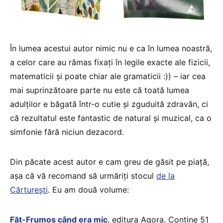
În lumea acestui autor nimic nu e ca în lumea noastră,
a celor care au rămas fixați în legile exacte ale fizicii,
matematicii și poate chiar ale gramaticii :)) – iar cea
mai suprinzătoare parte nu este că toată lumea
adulților e băgată într-o cutie și zguduită zdravăn, ci
că rezultatul este fantastic de natural și muzical, ca o
simfonie fără niciun dezacord.
Din păcate acest autor e cam greu de găsit pe piață,
așa că vă recomand să urmăriți stocul
de la
Cărturești
. Eu am două volume:
Făt-Frumos când era mic
, editura Agora. Conține 51