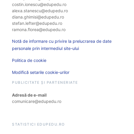
costin.ionescu@edupedu.ro
alexa.stanescu@edupedu.ro
diana.ghimisi@edupedu.ro
stefan.lefter@edupedu.ro
ramona.florea@edupedu.ro
Notă de informare cu privire la prelucrarea de date
personale prin intermediul site-ului
Politica de cookie
Modifică setarile cookie-urilor
PUBLICITATE ȘI PARTENERIATE
Adresă de e-mail
comunicare@edupedu.ro
STATISTICI EDUPEDU.RO