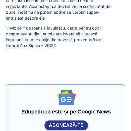
cărți, asta înseamnă că devin din ce în ce mai
importante. Abia aștept să devină virale și cărți atât de
bune, încât nu ne putem abține să vorbim super-
entuziast despre ele
”Invizibilii” de Ioana Pârvulescu, carte pentru copii
despre aventurile Laurei care învață să citească
împreună cu personaje din povești, prezentată de
librarul Ana Sipciu – VIDEO
Edupedu.ro este și pe Google News
ABONEAZĂ-TE