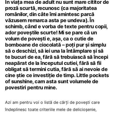
În viața mea de adult nu sunt mare cititor de
proză scurtă, recunosc (ca majoritatea
românilor, din câte îmi amintesc parcă
văzusem remarca asta pe undeva). În
schimb, când e vorba de texte pentru copii,
ador poveștile scurte! Mi se pare că un
volum de povești e, așa, ca o cutie de
bomboane de ciocolată – poți pur și simplu
să o deschizi, să iei una la întâmplare și să
te bucuri de ea, fără să trebuiască să începi
neapărat de la începutul cutiei, fără să fii
obligat să termini cutia, fără să ai nevoie de
cine știe ce investiție de timp. Little pockets
of sunshine, cam asta sunt volumele de
povestiri pentru mine.
Azi am pentru voi o listă de cărți de povești care
îndeplinesc toate criteriile mele de delicioșenie,