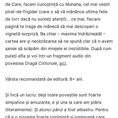
de Care, facem cunoștință cu Muhaha, cel mai vestit
pirat-de-frigider (care o să vă mânânce ultima felie
de tort dacă nu sunteți atenți!)… ce mai, fiecare
pagină te trage de mânecă să mai descoperi o
vignetă-surpriză. Ba chiar – maxima îndrăzneală! –
cartea are și neobrăzarea să ne spună clar că n-avem
șanse să scăpăm din mrejele ei irezistibile. După cum
puteți afla și voi într-un fragment audio din
povestea
Dragă Cititorule
,
aici
.
Vârsta recomandată de editură: 8+ ani.
Și încă un lucru: deși toate poveștile sunt foarte
simpatice și amuzante, e și una la care am plâns
(literalmente):
Și atunci părul a fost albastru
. Pentru
că e o poveste foarte optimistă și luminoasă care