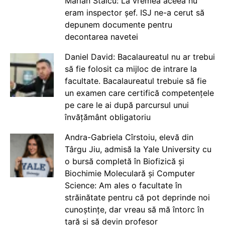
Marian Staicu: La vremea aceea nu
eram inspector șef. ISJ ne-a cerut să
depunem documente pentru
decontarea navetei
Daniel David: Bacalaureatul nu ar trebui
să fie folosit ca mijloc de intrare la
facultate. Bacalaureatul trebuie să fie
un examen care certifică competențele
pe care le ai după parcursul unui
învățământ obligatoriu
Andra-Gabriela Cîrstoiu, elevă din
Târgu Jiu, admisă la Yale University cu
o bursă completă în Biofizică și
Biochimie Moleculară și Computer
Science: Am ales o facultate în
străinătate pentru că pot deprinde noi
cunoștințe, dar vreau să mă întorc în
țară și să devin profesor