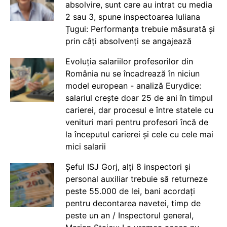
absolvire, sunt care au intrat cu media
2 sau 3, spune inspectoarea Iuliana
Țugui: Performanța trebuie măsurată și
prin câți absolvenți se angajează
Evoluția salariilor profesorilor din
România nu se încadrează în niciun
model european - analiză Eurydice:
salariul crește doar 25 de ani în timpul
carierei, dar procesul e între statele cu
venituri mari pentru profesori încă de
la începutul carierei și cele cu cele mai
mici salarii
Șeful ISJ Gorj, alți 8 inspectori și
personal auxiliar trebuie să returneze
peste 55.000 de lei, bani acordați
pentru decontarea navetei, timp de
peste un an / Inspectorul general,