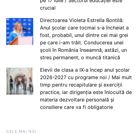
pe 17 iulie / Sectorul educației este
crucial
Directoarea Violeta Estrella Bontilă:
Anul școlar care tocmai s-a încheiat a
fost, probabil, unul dintre cei mai grei
pe care i-am trăit. Conducerea unei
școli în România înseamnă, astăzi, un
stres permanent, o muncă titanică
Elevii de clasa a IX-a încep anul școlar
2026-2027 cu programe noi / Mai mult
timp pentru recapitulare și exerciții
practice, iar dirigenția este înlocuită de
materia dezvoltare personală și
consiliere care va fi obligatorie
CELE MAI NOI