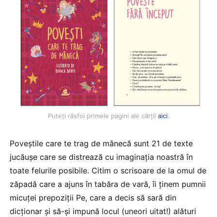
Puteți răsfoi primele pagini ale cărții
aici
.
Poveștile care te trag de mânecă sunt 21 de texte
jucăușe care se distrează cu imaginația noastră în
toate felurile posibile. Citim o scrisoare de la omul de
zăpadă care a ajuns în tabăra de vară, îi ținem pumnii
micuței prepoziții Pe, care a decis să sară din
dicționar și să-și impună locul (uneori uitat!) alături