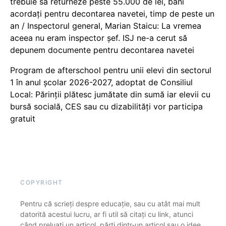
trebuie să returneze peste 55.000 de lei, bani
acordați pentru decontarea navetei, timp de peste un
an / Inspectorul general, Marian Staicu: La vremea
aceea nu eram inspector șef. ISJ ne-a cerut să
depunem documente pentru decontarea navetei
Program de afterschool pentru unii elevi din sectorul
1 în anul școlar 2026-2027, adoptat de Consiliul
Local: Părinții plătesc jumătate din sumă iar elevii cu
bursă socială, CES sau cu dizabilităţi vor participa
gratuit
COPYRIGHT
Pentru că scrieți despre educație, sau cu atât mai mult
datorită acestui lucru, ar fi util să citați cu link, atunci
când preluați un articol, părți dintr-un articol sau o idee