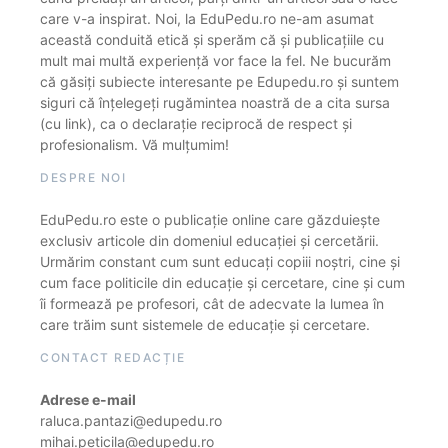
care v-a inspirat. Noi, la EduPedu.ro ne-am asumat
această conduită etică și sperăm că și publicațiile cu
mult mai multă experiență vor face la fel. Ne bucurăm
că găsiți subiecte interesante pe Edupedu.ro și suntem
siguri că înțelegeți rugămintea noastră de a cita sursa
(cu link), ca o declarație reciprocă de respect și
profesionalism. Vă mulțumim!
DESPRE NOI
EduPedu.ro este o publicație online care găzduiește
exclusiv articole din domeniul educației și cercetării.
Urmărim constant cum sunt educați copiii noștri, cine și
cum face politicile din educație și cercetare, cine și cum
îi formează pe profesori, cât de adecvate la lumea în
care trăim sunt sistemele de educație și cercetare.
CONTACT REDACȚIE
Adrese e-mail
raluca.pantazi@edupedu.ro
mihai.peticila@edupedu.ro