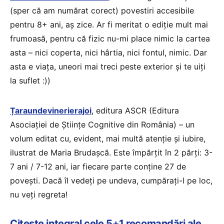
(sper că am numărat corect) povestiri accesibile
pentru 8+ ani, aș zice. Ar fi meritat o ediție mult mai
frumoasă, pentru că fizic nu-mi place nimic la cartea
asta – nici coperta, nici hârtia, nici fontul, nimic. Dar
asta e viața, uneori mai treci peste exterior și te uiți
la suflet :))
Țaraundevinerierajoi
, editura ASCR (Editura
Asociației de Științe Cognitive din România) – un
volum editat cu, evident, mai multă atenție și iubire,
ilustrat de Maria Brudașcă. Este împărțit în 2 părți: 3-
7 ani / 7-12 ani, iar fiecare parte conține 27 de
povești. Dacă îl vedeți pe undeva, cumpărați-l pe loc,
nu veți regreta!
Citește integral cele 5+1 recomandări ale