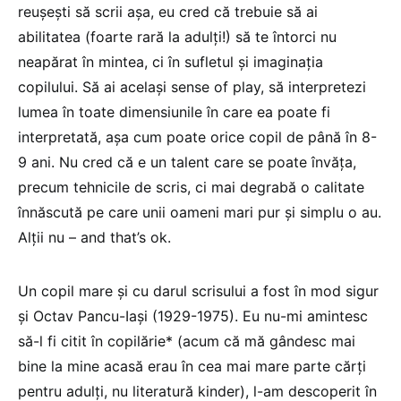
reușești să scrii așa, eu cred că trebuie să ai
abilitatea (foarte rară la adulți!) să te întorci nu
neapărat în mintea, ci în sufletul și imaginația
copilului. Să ai același sense of play, să interpretezi
lumea în toate dimensiunile în care ea poate fi
interpretată, așa cum poate orice copil de până în 8-
9 ani. Nu cred că e un talent care se poate învăța,
precum tehnicile de scris, ci mai degrabă o calitate
înnăscută pe care unii oameni mari pur și simplu o au.
Alții nu – and that’s ok.
Un copil mare și cu darul scrisului a fost în mod sigur
și Octav Pancu-Iași (1929-1975). Eu nu-mi amintesc
să-l fi citit în copilărie* (acum că mă gândesc mai
bine la mine acasă erau în cea mai mare parte cărți
pentru adulți, nu literatură kinder), l-am descoperit în