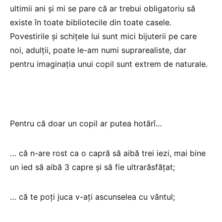
ultimii ani și mi se pare că ar trebui obligatoriu să
existe în toate bibliotecile din toate casele.
Povestirile și schițele lui sunt mici bijuterii pe care
noi, adulții, poate le-am numi suprarealiste, dar
pentru imaginația unui copil sunt extrem de naturale.
Pentru că doar un copil ar putea hotărî…
… că n-are rost ca o capră să aibă trei iezi, mai bine
un ied să aibă 3 capre și să fie ultrarăsfățat;
… că te poți juca v-ați ascunselea cu vântul;