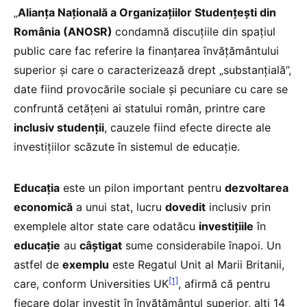
„
Alianța Națională a Organizațiilor Studențești din
România (ANOSR)
condamnă discuțiile din spațiul
public care fac referire la finanțarea învățământului
superior și care o caracterizează drept „substanțială”,
date fiind provocările sociale și pecuniare cu care se
confruntă cetățeni ai statului român, printre care
inclusiv studenții
, cauzele fiind efecte directe ale
investițiilor scăzute în sistemul de educație.
Educația
este un pilon important pentru
dezvoltarea
economică
a unui stat, lucru
dovedit
inclusiv prin
exemplele altor state care odatăcu
investițiile
în
educație
au
câștigat
sume considerabile înapoi. Un
astfel de
exemplu
este Regatul Unit al Marii Britanii,
[1]
care, conform Universities UK
, afirmă că pentru
fiecare dolar investit în învățământul superior, alți 14