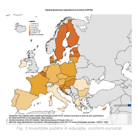
Fig. 3 Investițiile publice în educație, conform eurostat