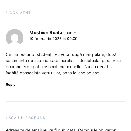
1 COMMENT
Moshion Roata
spune:
10 februarie 2026 la 09:09
Ce ma bucur pt studenți! Au votat după manipulare, după
sentimente de superioritate morala si intelectuala, pt ca vezi
doamne ei nu pot fi asociați cu hoi polloi. Nu au decât sa
înghită consecința votului lor, pana le iese pe nas.
Reply
LASĂ UN RĂSPUNS
Adresa ta de email nu va fi publicată.
Câmpurile obligatorii