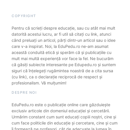
COPYRIGHT
Pentru că scrieți despre educație, sau cu atât mai mult
datorită acestui lucru, ar fi util să citați cu link, atunci
când preluați un articol, părți dintr-un articol sau o idee
care v-a inspirat. Noi, la EduPedu.ro ne-am asumat
această conduită etică și sperăm că și publicațiile cu
mult mai multă experiență vor face la fel. Ne bucurăm
că găsiți subiecte interesante pe Edupedu.ro și suntem
siguri că înțelegeți rugămintea noastră de a cita sursa
(cu link), ca o declarație reciprocă de respect și
profesionalism. Vă mulțumim!
DESPRE NOI
EduPedu.ro este o publicație online care găzduiește
exclusiv articole din domeniul educației și cercetării.
Urmărim constant cum sunt educați copiii noștri, cine și
cum face politicile din educație și cercetare, cine și cum
îi formează pe profesori, cât de adecvate la lumea în