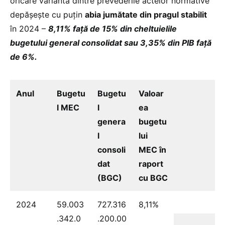
oricare variantă dintre prevederile actelor normative
depășește cu puțin
abia jumătate din pragul stabilit
în 2024 –
8,11% față de 15% din cheltuielile
bugetului general consolidat sau 3,35% din PIB față
de 6%.
Anul
Bugetu
Bugetu
Valoar
l MEC
l
ea
genera
bugetu
l
lui
consoli
MEC în
dat
raport
(BGC)
cu BGC
2024
59.003
727.316
8,11%
.342.0
.200.00