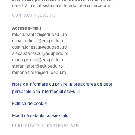
care trăim sunt sistemele de educație și cercetare.
CONTACT REDACȚIE
Adrese e-mail
raluca.pantazi@edupedu.ro
mihai.peticila@edupedu.ro
costin.ionescu@edupedu.ro
alexa.stanescu@edupedu.ro
diana.ghimisi@edupedu.ro
stefan.lefter@edupedu.ro
ramona.florea@edupedu.ro
Notă de informare cu privire la prelucrarea de date
personale prin intermediul site-ului
Politica de cookie
Modifică setarile cookie-urilor
PUBLICITATE ȘI PARTENERIATE