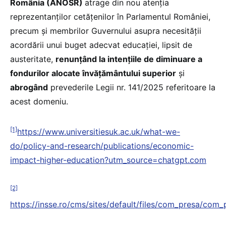
România (ANOSR)
atrage din nou atenția
reprezentanților cetățenilor în Parlamentul României,
precum și membrilor Guvernului asupra necesității
acordării unui buget adecvat educației, lipsit de
austeritate,
renunțând la intențiile de diminuare a
fondurilor alocate învățământului superior
și
abrogând
prevederile Legii nr. 141/2025 referitoare la
acest domeniu.
[1]
https://www.universitiesuk.ac.uk/what-we-
do/policy-and-research/publications/economic-
impact-higher-education?utm_source=chatgpt.com
[2]
https://insse.ro/cms/sites/default/files/com_presa/com_