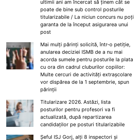
ultimii ani am încercat să ținem cât se
poate de bine sub control posturile
titularizabile / La niciun concurs nu poți
garanta de la început asigurarea unui
post
Mai mulți părinți solicită, într-o petiție,
anularea deciziei ISMB de a nu mai
acorda sumele pentru posturile la plata
cu ora din cadrul cluburilor copiilor:
Multe cercuri de activități extrașcolare
vor dispărea de la 1 septembrie, spun
părinții
Titularizare 2026. Astăzi, lista
posturilor pentru profesori va fi
actualizată, după repartizarea
candidaților pe posturi titularizabile
Șeful ISJ Gorj, alți 8 inspectori și