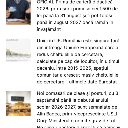
OFICIAL Prima de carieră didactică
2026: profesorii primesc cei 1.500 de
lei până la 31 august și îi pot folosi
până în august 2027 dacă rămân în
învățământ
Unici în UE: România este singura țară
din întreaga Uniune Europeană care a
redus cheltuielile de cercetare,
calculate pe cap de locuitor, în ultimul
deceniu. Între 2015-2025, spațiul
comunitar a crescut masiv cheltuielile
de cercetare - ultimele date Eurostat
Noi comasări de clase și posturi, cu 3
săptămâni până la debutul anului
școlar 2026-2027, sunt semnalate de
Alin Badea, prim-vicepreședinte USLI
Gorj: Ministerul o comite grav de tot.
Ne sună directorii disperați că oamenii