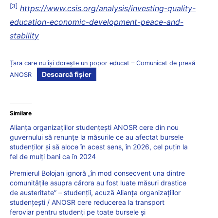
[3]
https://www.csis.org/analysis/investing-quality-
education-economic-development-peace-and-
stability
Țara care nu își dorește un popor educat – Comunicat de presă
Descarcă fișier
ANOSR
Similare
Alianța organizațiilor studențești ANOSR cere din nou
guvernului să renunțe la măsurile ce au afectat bursele
studenților și să aloce în acest sens, în 2026, cel puțin la
fel de mulți bani ca în 2024
Premierul Bolojan ignoră „în mod consecvent una dintre
comunitățile asupra cărora au fost luate măsuri drastice
de austeritate” – studenții, acuză Alianța organizațiilor
studențești / ANOSR cere reducerea la transport
feroviar pentru studenți pe toate bursele și