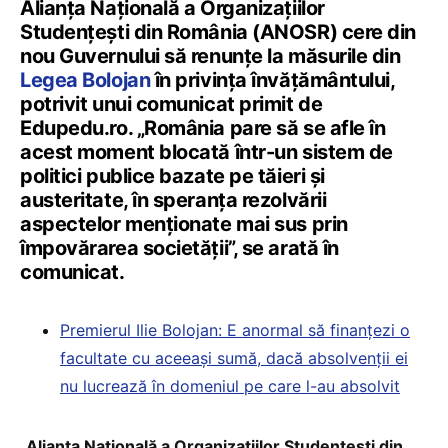
Alianța Națională a Organizațiilor
Studențești din România (ANOSR) cere din
nou Guvernului să renunțe la măsurile din
Legea Bolojan
în privința învățământului,
potrivit unui comunicat primit de
Edupedu.ro. „România pare să se afle în
acest moment blocată într-un sistem de
politici publice bazate pe tăieri și
austeritate, în speranța rezolvării
aspectelor menționate mai sus prin
împovărarea societății”, se arată în
comunicat.
Premierul Ilie Bolojan: E anormal să finanțezi o
facultate cu aceeași sumă, dacă absolvenții ei
nu lucrează în domeniul pe care l-au absolvit
„
Alianța Națională a Organizațiilor Studențești din