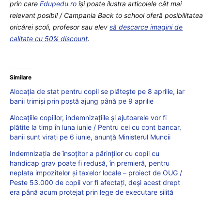
prin care
Edupedu.ro
îşi poate ilustra articolele cât mai
relevant posibil / Campania Back to school oferă posibilitatea
oricărei școli, profesor sau elev
să descarce imagini de
calitate cu 50% discount
.
Similare
Alocația de stat pentru copii se plătește pe 8 aprilie, iar
banii trimiși prin poștă ajung până pe 9 aprilie
Alocațiile copiilor, indemnizațiile și ajutoarele vor fi
plătite la timp în luna iunie / Pentru cei cu cont bancar,
banii sunt virați pe 6 iunie, anunță Ministerul Muncii
Indemnizația de însoțitor a părinților cu copii cu
handicap grav poate fi redusă, în premieră, pentru
neplata impozitelor și taxelor locale – proiect de OUG /
Peste 53.000 de copii vor fi afectați, deși acest drept
era până acum protejat prin lege de executare silită