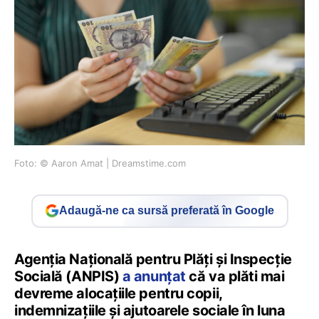
Foto: © Aaron Amat | Dreamstime.com
Adaugă-ne ca sursă preferată în Google
Agenția Națională pentru Plăți și Inspecție
Socială (ANPIS)
a anunțat
că va plăti mai
devreme alocațiile pentru copii,
indemnizațiile și ajutoarele sociale în luna