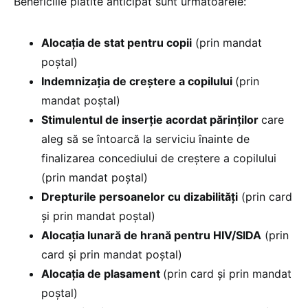
Beneficiile plătite anticipat sunt următoarele:
Alocația de stat pentru copii
(prin mandat
poștal)
Indemnizația de creștere a copilului
(prin
mandat poștal)
Stimulentul de inserție acordat părinților
care
aleg să se întoarcă la serviciu înainte de
finalizarea concediului de creștere a copilului
(prin mandat poștal)
Drepturile persoanelor cu dizabilități
(prin card
și prin mandat poștal)
Alocația lunară de hrană pentru HIV/SIDA
(prin
card și prin mandat poștal)
Alocația de plasament
(prin card și prin mandat
poștal)