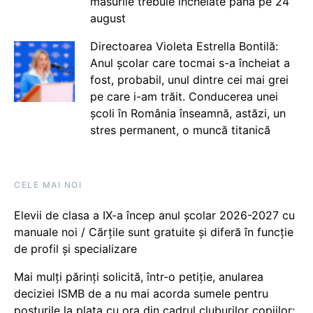
măsurile trebuie încheiate până pe 24
august
Directoarea Violeta Estrella Bontilă:
Anul școlar care tocmai s-a încheiat a
fost, probabil, unul dintre cei mai grei
pe care i-am trăit. Conducerea unei
școli în România înseamnă, astăzi, un
stres permanent, o muncă titanică
CELE MAI NOI
Elevii de clasa a IX-a încep anul școlar 2026-2027 cu
manuale noi / Cărțile sunt gratuite și diferă în funcție
de profil și specializare
Mai mulți părinți solicită, într-o petiție, anularea
deciziei ISMB de a nu mai acorda sumele pentru
posturile la plata cu ora din cadrul cluburilor copiilor: