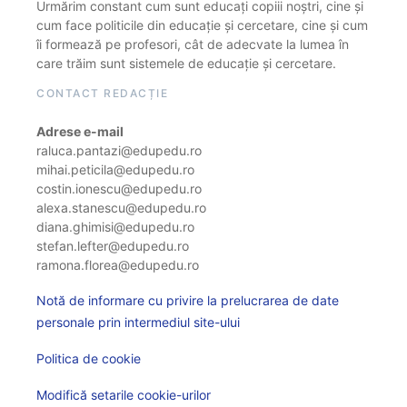
Urmărim constant cum sunt educați copiii noștri, cine și
cum face politicile din educație și cercetare, cine și cum
îi formează pe profesori, cât de adecvate la lumea în
care trăim sunt sistemele de educație și cercetare.
CONTACT REDACȚIE
Adrese e-mail
raluca.pantazi@edupedu.ro
mihai.peticila@edupedu.ro
costin.ionescu@edupedu.ro
alexa.stanescu@edupedu.ro
diana.ghimisi@edupedu.ro
stefan.lefter@edupedu.ro
ramona.florea@edupedu.ro
Notă de informare cu privire la prelucrarea de date
personale prin intermediul site-ului
Politica de cookie
Modifică setarile cookie-urilor