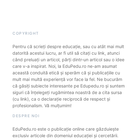
COPYRIGHT
Pentru că scrieți despre educație, sau cu atât mai mult
datorită acestui lucru, ar fi util să citați cu link, atunci
când preluați un articol, părți dintr-un articol sau o idee
care v-a inspirat. Noi, la EduPedu.ro ne-am asumat
această conduită etică și sperăm că și publicațiile cu
mult mai multă experiență vor face la fel. Ne bucurăm
că găsiți subiecte interesante pe Edupedu.ro și suntem
siguri că înțelegeți rugămintea noastră de a cita sursa
(cu link), ca o declarație reciprocă de respect și
profesionalism. Vă mulțumim!
DESPRE NOI
EduPedu.ro este o publicație online care găzduiește
exclusiv articole din domeniul educației și cercetării.