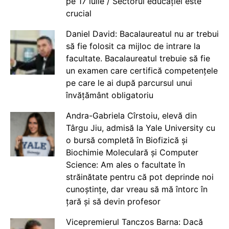
pe 17 iulie / Sectorul educației este
crucial
Daniel David: Bacalaureatul nu ar trebui
să fie folosit ca mijloc de intrare la
facultate. Bacalaureatul trebuie să fie
un examen care certifică competențele
pe care le ai după parcursul unui
învățământ obligatoriu
Andra-Gabriela Cîrstoiu, elevă din
Târgu Jiu, admisă la Yale University cu
o bursă completă în Biofizică și
Biochimie Moleculară și Computer
Science: Am ales o facultate în
străinătate pentru că pot deprinde noi
cunoștințe, dar vreau să mă întorc în
țară și să devin profesor
Vicepremierul Tanczos Barna: Dacă