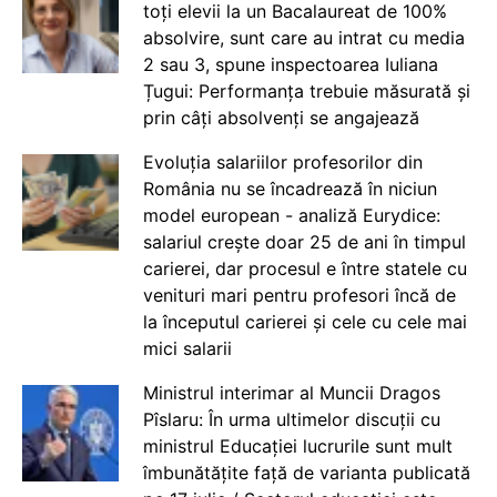
toți elevii la un Bacalaureat de 100%
absolvire, sunt care au intrat cu media
2 sau 3, spune inspectoarea Iuliana
Țugui: Performanța trebuie măsurată și
prin câți absolvenți se angajează
Evoluția salariilor profesorilor din
România nu se încadrează în niciun
model european - analiză Eurydice:
salariul crește doar 25 de ani în timpul
carierei, dar procesul e între statele cu
venituri mari pentru profesori încă de
la începutul carierei și cele cu cele mai
mici salarii
Ministrul interimar al Muncii Dragos
Pîslaru: În urma ultimelor discuții cu
ministrul Educației lucrurile sunt mult
îmbunătățite față de varianta publicată