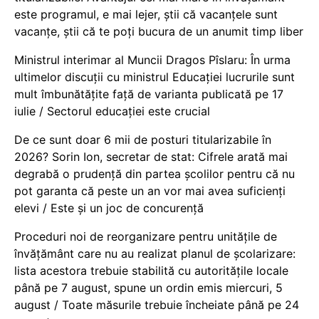
este programul, e mai lejer, știi că vacanțele sunt
vacanţe, știi că te poți bucura de un anumit timp liber
Ministrul interimar al Muncii Dragos Pîslaru: În urma
ultimelor discuții cu ministrul Educației lucrurile sunt
mult îmbunătățite față de varianta publicată pe 17
iulie / Sectorul educației este crucial
De ce sunt doar 6 mii de posturi titularizabile în
2026? Sorin Ion, secretar de stat: Cifrele arată mai
degrabă o prudență din partea școlilor pentru că nu
pot garanta că peste un an vor mai avea suficienți
elevi / Este și un joc de concurență
Proceduri noi de reorganizare pentru unitățile de
învățământ care nu au realizat planul de școlarizare:
lista acestora trebuie stabilită cu autoritățile locale
până pe 7 august, spune un ordin emis miercuri, 5
august / Toate măsurile trebuie încheiate până pe 24