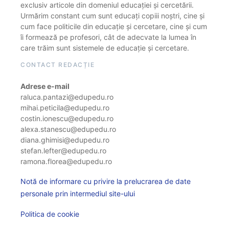
exclusiv articole din domeniul educației și cercetării.
Urmărim constant cum sunt educați copiii noștri, cine și
cum face politicile din educație și cercetare, cine și cum
îi formează pe profesori, cât de adecvate la lumea în
care trăim sunt sistemele de educație și cercetare.
CONTACT REDACȚIE
Adrese e-mail
raluca.pantazi@edupedu.ro
mihai.peticila@edupedu.ro
costin.ionescu@edupedu.ro
alexa.stanescu@edupedu.ro
diana.ghimisi@edupedu.ro
stefan.lefter@edupedu.ro
ramona.florea@edupedu.ro
Notă de informare cu privire la prelucrarea de date
personale prin intermediul site-ului
Politica de cookie