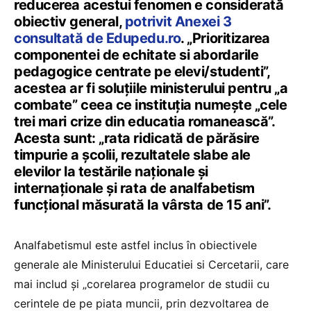
reducerea acestui fenomen e considerată
obiectiv general,
potrivit Anexei 3
consultată de Edupedu.ro
. „Prioritizarea
componentei de echitate si abordarile
pedagogice centrate pe elevi/studenti”,
acestea ar fi soluțiile ministerului pentru „a
combate” ceea ce instituția numește „cele
trei mari crize din educatia romanească”.
Acesta sunt: „rata ridicată de părăsire
timpurie a școlii, rezultatele slabe ale
elevilor la testările naționale și
internaționale și rata de analfabetism
funcțional măsurată la vârsta de 15 ani”.
Analfabetismul este astfel inclus în obiectivele
generale ale Ministerului Educatiei si Cercetarii, care
mai includ și „corelarea programelor de studii cu
cerintele de pe piata muncii, prin dezvoltarea de