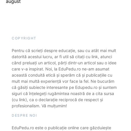
august
COPYRIGHT
Pentru că scrieți despre educație, sau cu atât mai mult
datorită acestui lucru, ar fi util să citați cu link, atunci
când preluați un articol, părți dintr-un articol sau o idee
care v-a inspirat. Noi, la EduPedu.ro ne-am asumat
această conduită etică și sperăm că și publicațiile cu
mult mai multă experiență vor face la fel. Ne bucurăm
că găsiți subiecte interesante pe Edupedu.ro și suntem
siguri că înțelegeți rugămintea noastră de a cita sursa
(cu link), ca o declarație reciprocă de respect și
profesionalism. Vă mulțumim!
DESPRE NOI
EduPedu.ro este o publicație online care găzduiește