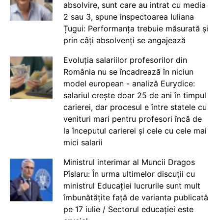
absolvire, sunt care au intrat cu media
2 sau 3, spune inspectoarea Iuliana
Țugui: Performanța trebuie măsurată și
prin câți absolvenți se angajează
Evoluția salariilor profesorilor din
România nu se încadrează în niciun
model european - analiză Eurydice:
salariul crește doar 25 de ani în timpul
carierei, dar procesul e între statele cu
venituri mari pentru profesori încă de
la începutul carierei și cele cu cele mai
mici salarii
Ministrul interimar al Muncii Dragos
Pîslaru: În urma ultimelor discuții cu
ministrul Educației lucrurile sunt mult
îmbunătățite față de varianta publicată
pe 17 iulie / Sectorul educației este