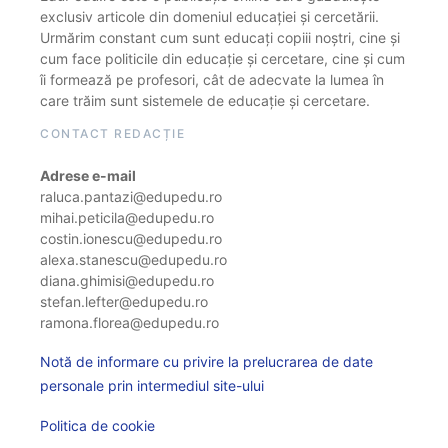
exclusiv articole din domeniul educației și cercetării.
Urmărim constant cum sunt educați copiii noștri, cine și
cum face politicile din educație și cercetare, cine și cum
îi formează pe profesori, cât de adecvate la lumea în
care trăim sunt sistemele de educație și cercetare.
CONTACT REDACȚIE
Adrese e-mail
raluca.pantazi@edupedu.ro
mihai.peticila@edupedu.ro
costin.ionescu@edupedu.ro
alexa.stanescu@edupedu.ro
diana.ghimisi@edupedu.ro
stefan.lefter@edupedu.ro
ramona.florea@edupedu.ro
Notă de informare cu privire la prelucrarea de date
personale prin intermediul site-ului
Politica de cookie