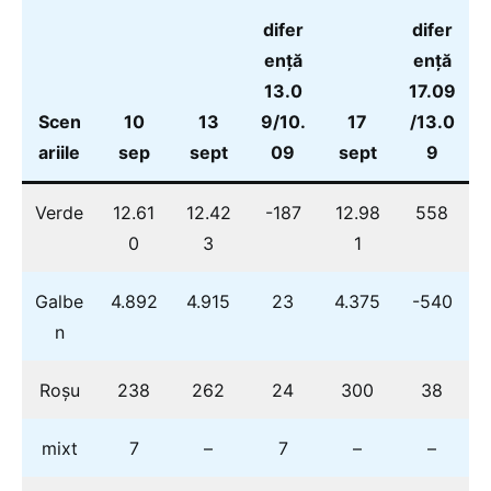
difer
difer
ență
ență
13.0
17.09
Scen
10
13
9/10.
17
/13.0
ariile
sep
sept
09
sept
9
Verde
12.61
12.42
-187
12.98
558
0
3
1
Galbe
4.892
4.915
23
4.375
-540
n
Roșu
238
262
24
300
38
mixt
7
–
7
–
–