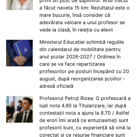
primi un post de suplinitor. Anul trecut
a făcut naveta 15 km: Rezultatul este o
mare bucurie, însă consider că
adevărata valoare a unui profesor se
vede la clasă, în relația cu elevii
Ministerul Educației schimbă regulile
din calendarul de mobilitate pentru
anul școlar 2026-2027 / Ordinea în
care se va face repartizarea
profesorilor pe posturi începând cu 20
august, după reorganizarea școlilor -
adresă oficială
Profesorul Petruț Rizea: O profesoară a
luat nota 4.90 la Titularizare, iar după
contestații nota a ajuns la 8.70 / Astfel
de erori îmi arată ce entuziasmați sunt
profesorii buni, cu experiență să vină la
corectat și ce resurse financiare sunt