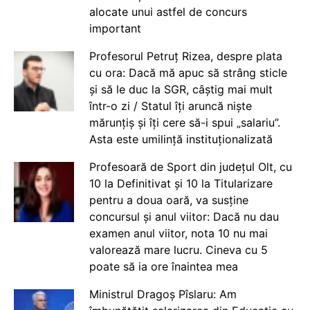
alocate unui astfel de concurs
important
Profesorul Petruț Rizea, despre plata
cu ora: Dacă mă apuc să strâng sticle
și să le duc la SGR, câștig mai mult
într-o zi / Statul îți aruncă niște
mărunțiș și îți cere să-i spui „salariu”.
Asta este umilință instituționalizată
Profesoară de Sport din județul Olt, cu
10 la Definitivat și 10 la Titularizare
pentru a doua oară, va susține
concursul și anul viitor: Dacă nu dau
examen anul viitor, nota 10 nu mai
valorează mare lucru. Cineva cu 5
poate să ia ore înaintea mea
Ministrul Dragoș Pîslaru: Am