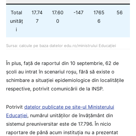
Total
17.74
17.60
-147
1765
56
unităț
7
0
6
i
Sursa: calcule pe baza datelor edu.ro/ministrului Educației
În plus, față de raportul din 10 septembrie, 62 de
școli au intrat în scenariul roșu, fără să existe o
schimbare a situației epidemiologice din localitățile
respective, potrivit comunicării de la INSP.
Potrivit
datelor publicate pe site-ul Ministerului
Educației
, numărul unităților de învățământ din
sistemul preuniversitar este de 17.796. În nicio
raportare de până acum instituția nu a prezentat