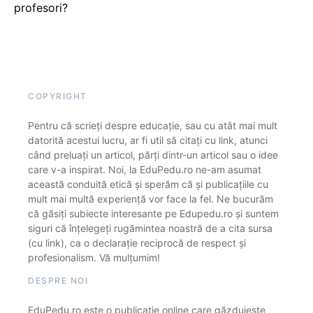
profesori?
COPYRIGHT
Pentru că scrieți despre educație, sau cu atât mai mult
datorită acestui lucru, ar fi util să citați cu link, atunci
când preluați un articol, părți dintr-un articol sau o idee
care v-a inspirat. Noi, la EduPedu.ro ne-am asumat
această conduită etică și sperăm că și publicațiile cu
mult mai multă experiență vor face la fel. Ne bucurăm
că găsiți subiecte interesante pe Edupedu.ro și suntem
siguri că înțelegeți rugămintea noastră de a cita sursa
(cu link), ca o declarație reciprocă de respect și
profesionalism. Vă mulțumim!
DESPRE NOI
EduPedu.ro este o publicație online care găzduiește