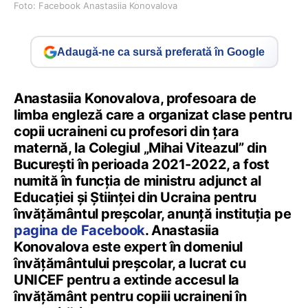
Foto: Facebook Anastasiia Konovalova
Adaugă-ne ca sursă preferată în Google
Anastasiia Konovalova, profesoara de
limba engleză care a organizat clase pentru
copii ucraineni cu profesori din țara
maternă, la Colegiul „Mihai Viteazul” din
București în perioada 2021-2022, a fost
numită în funcția de ministru adjunct al
Educației și Științei din Ucraina pentru
învățământul preșcolar, anunță instituția pe
pagina de Facebook
. Anastasiia
Konovalova este expert în domeniul
învățământului preșcolar, a lucrat cu
UNICEF pentru a extinde accesul la
învățământ pentru copiii ucraineni în