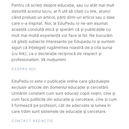
Pentru că scrieți despre educație, sau cu atât mai mult
datorită acestui lucru, ar fi util să citați cu link, atunci
când preluați un articol, părți dintr-un articol sau o idee
care v-a inspirat. Noi, la EduPedu.ro ne-am asumat
această conduită etică și sperăm că și publicațiile cu
mult mai multă experiență vor face la fel. Ne bucurăm
că găsiți subiecte interesante pe Edupedu.ro și suntem
siguri că înțelegeți rugămintea noastră de a cita sursa
(cu link), ca o declarație reciprocă de respect și
profesionalism. Vă mulțumim!
DESPRE NOI
EduPedu.ro este o publicație online care găzduiește
exclusiv articole din domeniul educației și cercetării.
Urmărim constant cum sunt educați copiii noștri, cine și
cum face politicile din educație și cercetare, cine și cum
îi formează pe profesori, cât de adecvate la lumea în
care trăim sunt sistemele de educație și cercetare.
CONTACT REDACȚIE