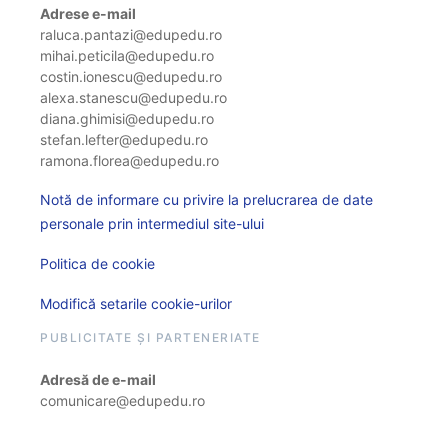
Adrese e-mail
raluca.pantazi@edupedu.ro
mihai.peticila@edupedu.ro
costin.ionescu@edupedu.ro
alexa.stanescu@edupedu.ro
diana.ghimisi@edupedu.ro
stefan.lefter@edupedu.ro
ramona.florea@edupedu.ro
Notă de informare cu privire la prelucrarea de date
personale prin intermediul site-ului
Politica de cookie
Modifică setarile cookie-urilor
PUBLICITATE ȘI PARTENERIATE
Adresă de e-mail
comunicare@edupedu.ro