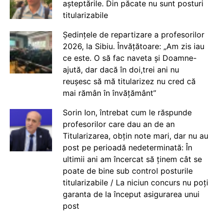
așteptările. Din păcate nu sunt posturi
titularizabile
Ședințele de repartizare a profesorilor
2026, la Sibiu. Învățătoare: „Am zis iau
ce este. O să fac naveta și Doamne-
ajută, dar dacă în doi,trei ani nu
reușesc să mă titularizez nu cred că
mai rămân în învățământ”
Sorin Ion, întrebat cum le răspunde
profesorilor care dau an de an
Titularizarea, obțin note mari, dar nu au
post pe perioadă nedeterminată: În
ultimii ani am încercat să ținem cât se
poate de bine sub control posturile
titularizabile / La niciun concurs nu poți
garanta de la început asigurarea unui
post