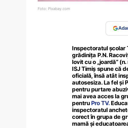
Foto: Pixabay.com
Adau
Inspectoratul școlar
grădinița P.N. Racovi
lovit cu o „joardă” (n
ISJ Timiș spune că d
oficială, însă atât in
autosesiza. La fel și 
pentru purtare abuzi
mai avea acces la gru
pentru
Pro TV.
Educat
inspectoratul anchetea
corect în grupa de gr
mamă și educatoare