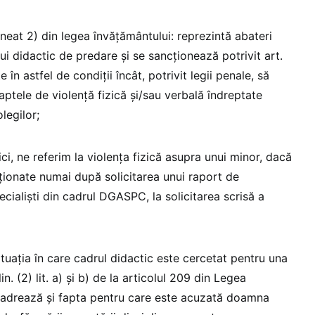
lineat 2) din legea învățământului: reprezintă abateri
lui didactic de predare şi se sancţionează potrivit art.
 în astfel de condiţii încât, potrivit legii penale, să
faptele de violenţă fizică şi/sau verbală îndreptate
legilor;
aici, ne referim la violența fizică asupra unui minor, dacă
cţionate numai după solicitarea unui raport de
ecialişti din cadrul DGASPC, la solicitarea scrisă a
tuația în care cadrul didactic este cercetat pentru una
n. (2) lit. a) şi b) de la articolul 209 din Legea
ncadrează și fapta pentru care este acuzată doamna