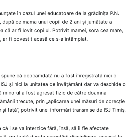
unțate în cazul unei educatoare de la grădinița P.N.
ș, după ce mama unui copil de 2 ani și jumătate a
că ar fi lovit copilul. Potrivit mamei, sora cea mare,
 ar fi povestit acasă ce s-a întâmplat.
ș spune că deocamdată nu a fost înregistrată nici o
a ISJ și nici la unitatea de învățământ dar va deschide o
 minorul a fost agresat fizic de către doamna
ămânii trecute, prin „aplicarea unei măsuri de corecție
și față”, potrivit unei informări transmise de ISJ Timiș.
că i se va interzice fără, însă, să îi fie afectate
ală, pe toată durata cercetării disciplinare, accesul la