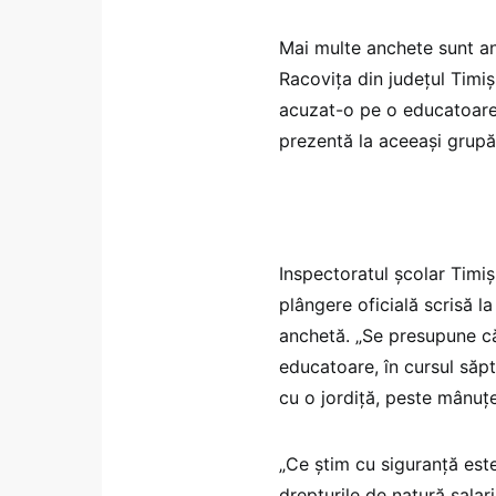
Mai multe anchete sunt an
Racovița din județul Timi
acuzat-o pe o educatoarea 
prezentă la aceeași grupă,
Inspectoratul școlar Timi
plângere oficială scrisă l
anchetă. „Se presupune că
educatoare, în cursul săpt
cu o jordiță, peste mânuțe 
„Ce știm cu siguranță este 
drepturile de natură salari