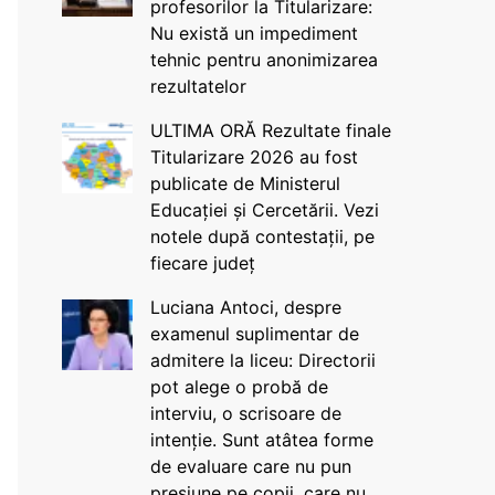
profesorilor la Titularizare:
Nu există un impediment
tehnic pentru anonimizarea
rezultatelor
ULTIMA ORĂ Rezultate finale
Titularizare 2026 au fost
publicate de Ministerul
Educației și Cercetării. Vezi
notele după contestații, pe
fiecare județ
Luciana Antoci, despre
examenul suplimentar de
admitere la liceu: Directorii
pot alege o probă de
interviu, o scrisoare de
intenție. Sunt atâtea forme
de evaluare care nu pun
presiune pe copii, care nu