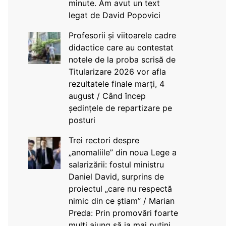
minute. Am avut un text
legat de David Popovici
Profesorii și viitoarele cadre
didactice care au contestat
notele de la proba scrisă de
Titularizare 2026 vor afla
rezultatele finale marți, 4
august / Când încep
ședințele de repartizare pe
posturi
Trei rectori despre
„anomaliile” din noua Lege a
salarizării: fostul ministru
Daniel David, surprins de
proiectul „care nu respectă
nimic din ce știam” / Marian
Preda: Prin promovări foarte
mulți ajung să ia mai puțini