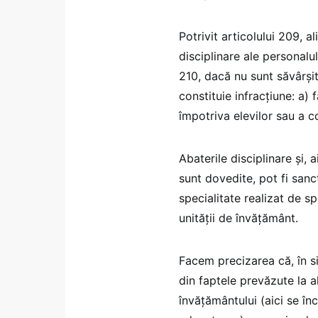
Potrivit articolului 209, a
disciplinare ale personalu
210, dacă nu sunt săvârşite
constituie infracțiune: a) 
împotriva elevilor sau a co
Abaterile disciplinare și, 
sunt dovedite, pot fi san
specialitate realizat de sp
unităţii de învăţământ.
Facem precizarea că, în si
din faptele prevăzute la ali
învățământului (aici se î