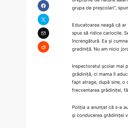
grupa de preșcolari”, spu
Educatoarea neagă că ar fi
spus să ridice cariocile.
încrengătură. Ea și cumnat
gradiniță. Nu am nicio jo
Inspectoratul școlar mai p
grădiniță, ci mama îl aduc
fapt atrage, după sine, o c
frecventarea grădiniței, fă
Poliția a anunțat că s-a a
și conducerea grădiniței 