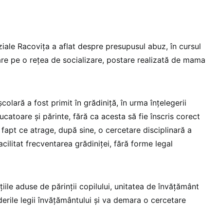
ale Racovița a aflat despre presupusul abuz, în cursul
tare pe o rețea de socializare, postare realizată de mama
olară a fost primit în grădiniță, în urma înțelegerii
atoare și părinte, fără ca acesta să fie înscris corect
 fapt ce atrage, după sine, o cercetare disciplinară a
acilitat frecventarea grădiniței, fără forme legal
țiile aduse de părinții copilului, unitatea de învățământ
erile legii învățământului și va demara o cercetare