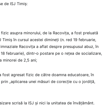
se de ISJ Timiș:
 fizic asupra minorului, de la Racovița, a fost preluată
 Timiș în cursul acestei dimineți (n. red 19 februarie,
Gimnaziale Racovița a aflat despre presupusul abuz, în
d 18 februarie), dintr-o postare pe o rețea de socializare,
 minorei de 2,5 ani;
 fost agresat fizic de către doamna educatoare, în
 prin „aplicarea unei măsuri de corecție cu o jordiță,
sizare scrisă la ISJ și nici la unitatea de învățământ.