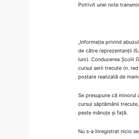
Potrivit unei note transmi
„Informația privind abuzul
de către reprezentanții ISJ
luni). Conducerea Școlii 
cursul serii trecute (n. re
postare realizată de mama
Se presupune că minorul a
cursul săptămânii trecute,
peste mânuțe și față.
Nu s-a înregistrat nicio se