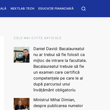
OALĂ
NEXTLAB.TECH
EDUCAȚIE FINANCIARĂ
CELE MAI CITITE ARTICOLE
Daniel David: Bacalaureatul
nu ar trebui să fie folosit ca
mijloc de intrare la facultate.
Bacalaureatul trebuie să fie
un examen care certifică
competențele pe care le ai
după parcursul unui
învățământ obligatoriu
Ministrul Mihai Dimian,
despre publicarea numelor