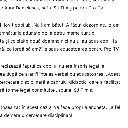
ne Aura Danielescu, șefa ISJ Timiș pentru
Pro TV
.
 lovit copilul: „Nu l-am bătut. A făcut dezordine, le-am
 Semnăturile adunate de la patru mame sunt o
a și celelalte două doamne nici nu și-au adus copiii la
rdă, ce jordă să am?”, a spus educatoarea pentru Pro TV.
recizează faptul că copilul nu era înscris legal la
ea după ce s-ar fi înțeles verbal cu educatoarea. „Acest
ercetare disciplinară a cadrului didactic, care a facilitat
ră forme legal constituite”, spune ISJ Timiș.
utosesizat în acest caz și va face propria anchetă. La fel
va demara o cercetare disciplinară.