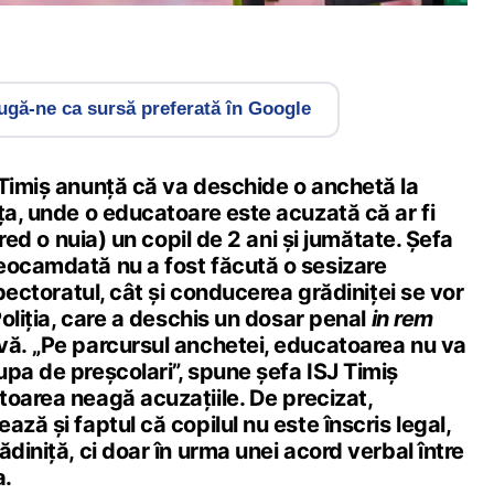
gă-ne ca sursă preferată în Google
 Timiș anunță că va deschide o anchetă la
ța, unde o educatoare este acuzată că ar fi
. red o nuia) un copil de 2 ani și jumătate. Șefa
eocamdată nu a fost făcută o sesizare
spectoratul, cât și conducerea grădiniței se vor
Poliția, care a deschis un dosar penal
in rem
vă. „Pe parcursul anchetei, educatoarea nu va
pa de preșcolari”, spune șefa ISJ Timiș
oarea neagă acuzațiile. De precizat,
ză și faptul că copilul nu este înscris legal,
ădiniță, ci doar în urma unei acord verbal între
a.