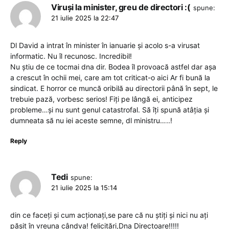
Viruși la minister, greu de directori :(
spune:
21 iulie 2025 la 22:47
Dl David a intrat în minister în ianuarie și acolo s-a virusat
informatic. Nu îl recunosc. Incredibil!
Nu știu de ce tocmai dna dir. Bodea îl provoacă astfel dar așa
a crescut în ochii mei, care am tot criticat-o aici Ar fi bună la
sindicat. E horror ce muncă oribilă au directorii până în sept, le
trebuie pază, vorbesc serios! Fiți pe lângă ei, anticipez
probleme…și nu sunt genul catastrofal. Să îți spună atâția și
dumneata să nu iei aceste semne, dl ministru…..!
Reply
Tedi
spune:
21 iulie 2025 la 15:14
din ce faceți și cum acționați,se pare că nu știți și nici nu ați
pășit în vreuna cândva! felicitări,Dna Directoare!!!!!