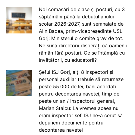
Noi comasări de clase și posturi, cu 3
săptămâni până la debutul anului
școlar 2026-2027, sunt semnalate de
Alin Badea, prim-vicepreședinte USLI
Gorj: Ministerul o comite grav de tot.
Ne sună directorii disperați că oamenii
rămân fără posturi. Ce se întâmplă cu
învățătorii, cu educatorii?
Șeful ISJ Gorj, alți 8 inspectori și
personal auxiliar trebuie să returneze
peste 55.000 de lei, bani acordați
pentru decontarea navetei, timp de
peste un an / Inspectorul general,
Marian Staicu: La vremea aceea nu
eram inspector șef. ISJ ne-a cerut să
depunem documente pentru
decontarea navetei