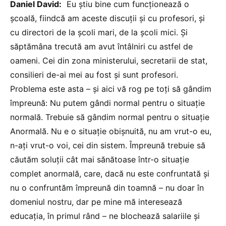
Daniel David:
Eu știu bine cum funcționează o
școală, fiindcă am aceste discuții și cu profesori, și
cu directori de la școli mari, de la școli mici. Și
săptămâna trecută am avut întâlniri cu astfel de
oameni. Cei din zona ministerului, secretarii de stat,
consilieri de-ai mei au fost și sunt profesori.
Problema este asta – și aici vă rog pe toți să gândim
împreună: Nu putem gândi normal pentru o situație
normală. Trebuie să gândim normal pentru o situație
Anormală. Nu e o situație obișnuită, nu am vrut-o eu,
n-ați vrut-o voi, cei din sistem. Împreună trebuie să
căutăm soluții cât mai sănătoase într-o situație
complet anormală, care, dacă nu este confruntată și
nu o confruntăm împreună din toamnă – nu doar în
domeniul nostru, dar pe mine mă interesează
educația, în primul rând – ne blochează salariile și