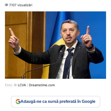
7.107 vizualizări
Foto: ©
LCVA
|
Dreamstime.com
Adaugă-ne ca sursă preferată în Google