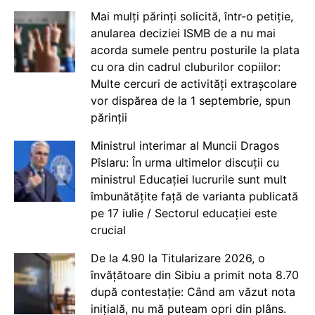
Mai mulți părinți solicită, într-o petiție,
anularea deciziei ISMB de a nu mai
acorda sumele pentru posturile la plata
cu ora din cadrul cluburilor copiilor:
Multe cercuri de activități extrașcolare
vor dispărea de la 1 septembrie, spun
părinții
Ministrul interimar al Muncii Dragos
Pîslaru: În urma ultimelor discuții cu
ministrul Educației lucrurile sunt mult
îmbunătățite față de varianta publicată
pe 17 iulie / Sectorul educației este
crucial
De la 4.90 la Titularizare 2026, o
învățătoare din Sibiu a primit nota 8.70
după contestație: Când am văzut nota
inițială, nu mă puteam opri din plâns.