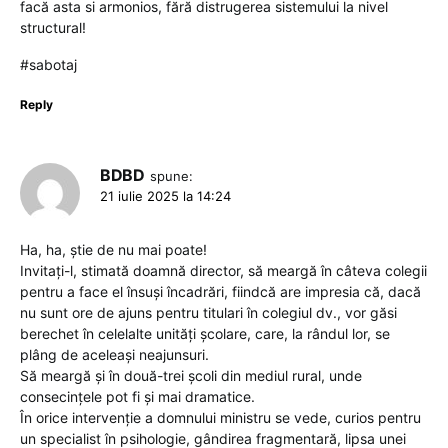
facă asta si armonios, fără distrugerea sistemului la nivel
structural!
#sabotaj
Reply
BDBD
spune:
21 iulie 2025 la 14:24
Ha, ha, știe de nu mai poate!
Invitați-l, stimată doamnă director, să meargă în câteva colegii
pentru a face el însuși încadrări, fiindcă are impresia că, dacă
nu sunt ore de ajuns pentru titulari în colegiul dv., vor găsi
berechet în celelalte unități școlare, care, la rândul lor, se
plâng de aceleași neajunsuri.
Să meargă și în două-trei școli din mediul rural, unde
consecințele pot fi și mai dramatice.
În orice intervenție a domnului ministru se vede, curios pentru
un specialist în psihologie, gândirea fragmentară, lipsa unei