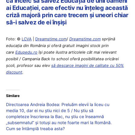
că încerc să salvez Educația de unii oameni
ai Educației, care efectiv nu înțeleg această
criză majoră prin care trecem și uneori chiar
să-i salvez de ei înșiși
Foto: ©
LCVA
|
Dreamstime.com
/
Dreamstime.com
sprijină
educaţia din România şi oferă gratuit imagini stock prin
care
Edupedu.ro
îşi poate ilustra articolele cât mai relevant
posibil / Campania Back to school oferă posibilitatea oricărei
școli, profesor sau elev
să descarce imagini de calitate cu 50%
discount
.
Similare
Directoarea Andreia Bodea: Preluăm elevii la liceu cu
media 10, dar ei nu știu nici de 5 / Nu știu să
completeze înscrierea la Bac, nu știu ce înseamnă
„subsemnatul” și totuși au note foarte mari la Română.
Cum se întâmplă treaba asta?