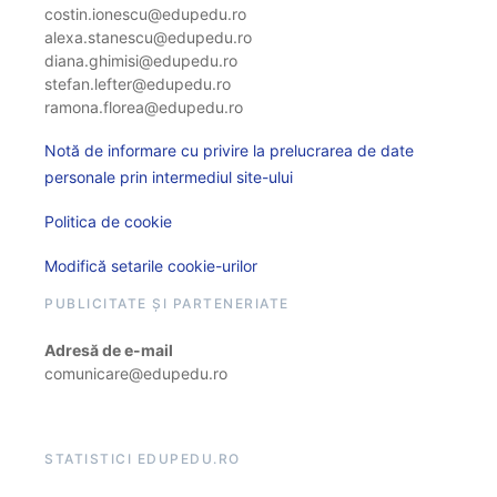
costin.ionescu@edupedu.ro
alexa.stanescu@edupedu.ro
diana.ghimisi@edupedu.ro
stefan.lefter@edupedu.ro
ramona.florea@edupedu.ro
Notă de informare cu privire la prelucrarea de date
personale prin intermediul site-ului
Politica de cookie
Modifică setarile cookie-urilor
PUBLICITATE ȘI PARTENERIATE
Adresă de e-mail
comunicare@edupedu.ro
STATISTICI EDUPEDU.RO