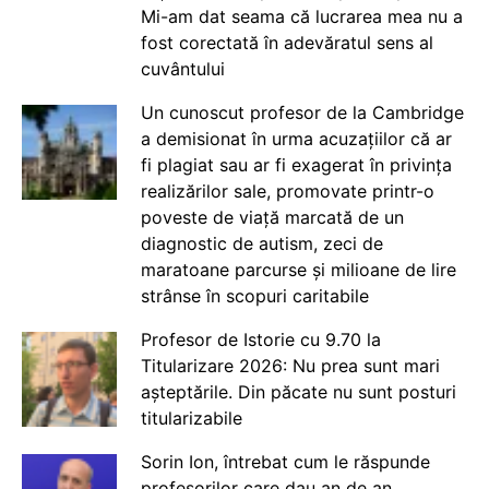
Mi-am dat seama că lucrarea mea nu a
fost corectată în adevăratul sens al
cuvântului
Un cunoscut profesor de la Cambridge
a demisionat în urma acuzațiilor că ar
fi plagiat sau ar fi exagerat în privința
realizărilor sale, promovate printr-o
poveste de viață marcată de un
diagnostic de autism, zeci de
maratoane parcurse și milioane de lire
strânse în scopuri caritabile
Profesor de Istorie cu 9.70 la
Titularizare 2026: Nu prea sunt mari
așteptările. Din păcate nu sunt posturi
titularizabile
Sorin Ion, întrebat cum le răspunde
profesorilor care dau an de an