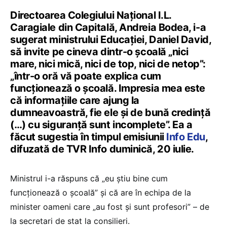
Directoarea Colegiului Național I.L.
Caragiale din Capitală, Andreia Bodea, i-a
sugerat ministrului Educației, Daniel David,
să invite pe cineva dintr-o școală „nici
mare, nici mică, nici de top, nici de netop”:
„într-o oră vă poate explica cum
funcționează o școală. Impresia mea este
că informațiile care ajung la
dumneavoastră, fie ele și de bună credință
(…) cu siguranță sunt incomplete”. Ea a
făcut sugestia în timpul emisiunii
Info Edu
,
difuzată de TVR Info duminică, 20 iulie.
Ministrul i-a răspuns că „eu știu bine cum
funcționează o școală” și că are în echipa de la
minister oameni care „au fost și sunt profesori” – de
la secretari de stat la consilieri.