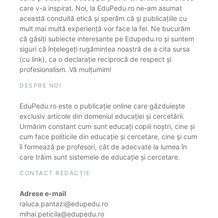
care v-a inspirat. Noi, la EduPedu.ro ne-am asumat
această conduită etică și sperăm că și publicațiile cu
mult mai multă experiență vor face la fel. Ne bucurăm
că găsiți subiecte interesante pe Edupedu.ro și suntem
siguri că înțelegeți rugămintea noastră de a cita sursa
(cu link), ca o declarație reciprocă de respect și
profesionalism. Vă mulțumim!
DESPRE NOI
EduPedu.ro este o publicație online care găzduiește
exclusiv articole din domeniul educației și cercetării.
Urmărim constant cum sunt educați copiii noștri, cine și
cum face politicile din educație și cercetare, cine și cum
îi formează pe profesori, cât de adecvate la lumea în
care trăim sunt sistemele de educație și cercetare.
CONTACT REDACȚIE
Adrese e-mail
raluca.pantazi@edupedu.ro
mihai.peticila@edupedu.ro