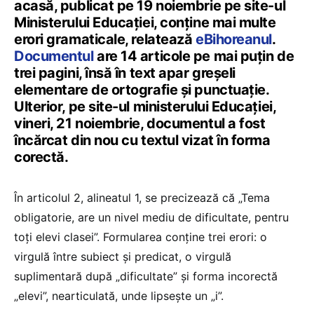
acasă, publicat pe 19 noiembrie pe site-ul
Ministerului Educației, conține mai multe
erori gramaticale, relatează
eBihoreanul
.
Documentul
are 14 articole pe mai puțin de
trei pagini, însă în text apar greșeli
elementare de ortografie și punctuație.
Ulterior, pe site-ul ministerului Educației,
vineri, 21 noiembrie, documentul a fost
încărcat din nou cu textul vizat în forma
corectă.
În articolul 2, alineatul 1, se precizează că „Tema
obligatorie, are un nivel mediu de dificultate, pentru
toți elevi clasei”. Formularea conține trei erori: o
virgulă între subiect și predicat, o virgulă
suplimentară după „dificultate” și forma incorectă
„elevi”, nearticulată, unde lipsește un „i”.