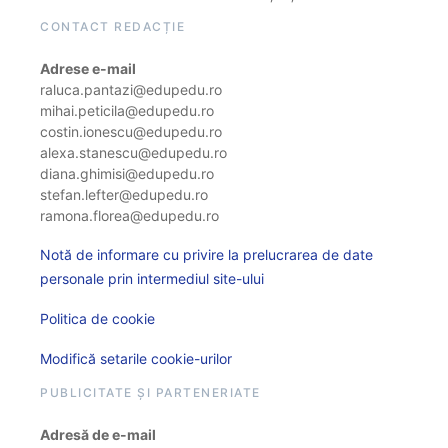
CONTACT REDACȚIE
Adrese e-mail
raluca.pantazi@edupedu.ro
mihai.peticila@edupedu.ro
costin.ionescu@edupedu.ro
alexa.stanescu@edupedu.ro
diana.ghimisi@edupedu.ro
stefan.lefter@edupedu.ro
ramona.florea@edupedu.ro
Notă de informare cu privire la prelucrarea de date
personale prin intermediul site-ului
Politica de cookie
Modifică setarile cookie-urilor
PUBLICITATE ȘI PARTENERIATE
Adresă de e-mail