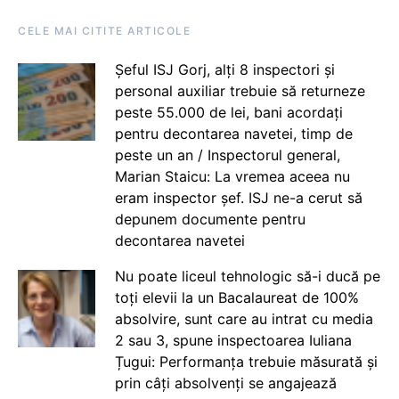
CELE MAI CITITE ARTICOLE
Șeful ISJ Gorj, alți 8 inspectori și
personal auxiliar trebuie să returneze
peste 55.000 de lei, bani acordați
pentru decontarea navetei, timp de
peste un an / Inspectorul general,
Marian Staicu: La vremea aceea nu
eram inspector șef. ISJ ne-a cerut să
depunem documente pentru
decontarea navetei
Nu poate liceul tehnologic să-i ducă pe
toți elevii la un Bacalaureat de 100%
absolvire, sunt care au intrat cu media
2 sau 3, spune inspectoarea Iuliana
Țugui: Performanța trebuie măsurată și
prin câți absolvenți se angajează