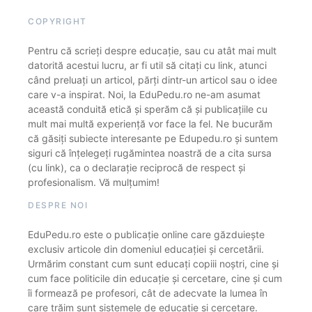
COPYRIGHT
Pentru că scrieți despre educație, sau cu atât mai mult
datorită acestui lucru, ar fi util să citați cu link, atunci
când preluați un articol, părți dintr-un articol sau o idee
care v-a inspirat. Noi, la EduPedu.ro ne-am asumat
această conduită etică și sperăm că și publicațiile cu
mult mai multă experiență vor face la fel. Ne bucurăm
că găsiți subiecte interesante pe Edupedu.ro și suntem
siguri că înțelegeți rugămintea noastră de a cita sursa
(cu link), ca o declarație reciprocă de respect și
profesionalism. Vă mulțumim!
DESPRE NOI
EduPedu.ro este o publicație online care găzduiește
exclusiv articole din domeniul educației și cercetării.
Urmărim constant cum sunt educați copiii noștri, cine și
cum face politicile din educație și cercetare, cine și cum
îi formează pe profesori, cât de adecvate la lumea în
care trăim sunt sistemele de educație și cercetare.