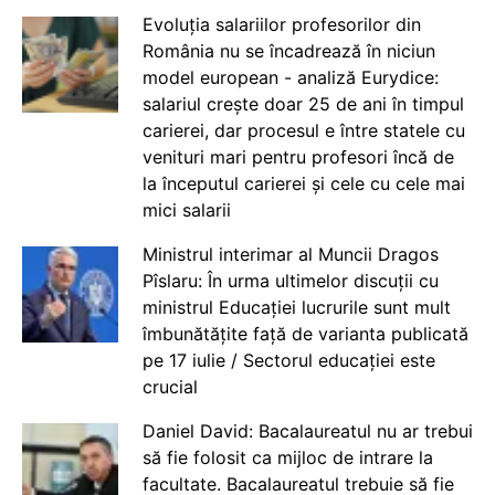
Evoluția salariilor profesorilor din
România nu se încadrează în niciun
model european - analiză Eurydice:
salariul crește doar 25 de ani în timpul
carierei, dar procesul e între statele cu
venituri mari pentru profesori încă de
la începutul carierei și cele cu cele mai
mici salarii
Ministrul interimar al Muncii Dragos
Pîslaru: În urma ultimelor discuții cu
ministrul Educației lucrurile sunt mult
îmbunătățite față de varianta publicată
pe 17 iulie / Sectorul educației este
crucial
Daniel David: Bacalaureatul nu ar trebui
să fie folosit ca mijloc de intrare la
facultate. Bacalaureatul trebuie să fie