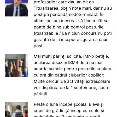
profesorilor care dau an de an
Titularizarea, obțin note mari, dar nu au
post pe perioadă nedeterminată: În
ultimii ani am încercat să ținem cât se
poate de bine sub control posturile
titularizabile / La niciun concurs nu poți
garanta de la început asigurarea unui
post
Mai mulți părinți solicită, într-o petiție,
anularea deciziei ISMB de a nu mai
acorda sumele pentru posturile la plata
cu ora din cadrul cluburilor copiilor:
Multe cercuri de activități extrașcolare
vor dispărea de la 1 septembrie, spun
părinții
Peste o lună începe școala. Elevii și
copiii de grădiniță încep cursurile și
activitățile pe 7 septembrie, după