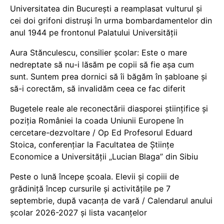
Universitatea din București a reamplasat vulturul și
cei doi grifoni distruși în urma bombardamentelor din
anul 1944 pe frontonul Palatului Universității
Aura Stănculescu, consilier școlar: Este o mare
nedreptate să nu-i lăsăm pe copii să fie așa cum
sunt. Suntem prea dornici să îi băgăm în șabloane și
să-i corectăm, să invalidăm ceea ce fac diferit
Bugetele reale ale reconectării diasporei științifice și
poziția României la coada Uniunii Europene în
cercetare-dezvoltare / Op Ed Profesorul Eduard
Stoica, conferențiar la Facultatea de Științe
Economice a Universității „Lucian Blaga” din Sibiu
Peste o lună începe școala. Elevii și copiii de
grădiniță încep cursurile și activitățile pe 7
septembrie, după vacanța de vară / Calendarul anului
școlar 2026-2027 și lista vacanțelor