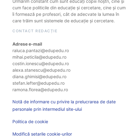
Urmărim constant cum sunt educați copiii noștri, cine și
cum face politicile din educație și cercetare, cine și cum
îi formează pe profesori, cât de adecvate la lumea în
care trăim sunt sistemele de educație și cercetare.
CONTACT REDACȚIE
Adrese e-mail
raluca.pantazi@edupedu.ro
mihai.peticila@edupedu.ro
costin.ionescu@edupedu.ro
alexa.stanescu@edupedu.ro
diana.ghimisi@edupedu.ro
stefan.lefter@edupedu.ro
ramona.florea@edupedu.ro
Notă de informare cu privire la prelucrarea de date
personale prin intermediul site-ului
Politica de cookie
Modifică setarile cookie-urilor