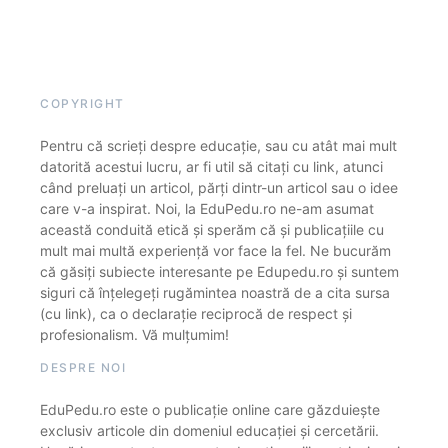
COPYRIGHT
Pentru că scrieți despre educație, sau cu atât mai mult
datorită acestui lucru, ar fi util să citați cu link, atunci
când preluați un articol, părți dintr-un articol sau o idee
care v-a inspirat. Noi, la EduPedu.ro ne-am asumat
această conduită etică și sperăm că și publicațiile cu
mult mai multă experiență vor face la fel. Ne bucurăm
că găsiți subiecte interesante pe Edupedu.ro și suntem
siguri că înțelegeți rugămintea noastră de a cita sursa
(cu link), ca o declarație reciprocă de respect și
profesionalism. Vă mulțumim!
DESPRE NOI
EduPedu.ro este o publicație online care găzduiește
exclusiv articole din domeniul educației și cercetării.