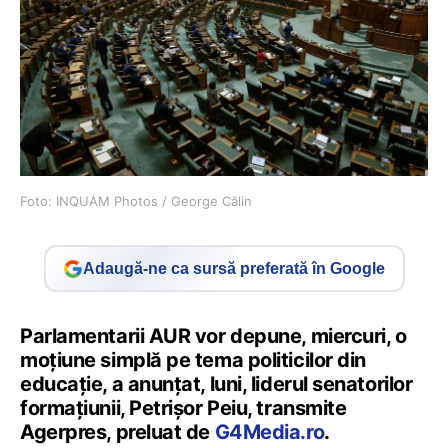
Foto: INQUAM Photos / George Călin
Adaugă-ne ca sursă preferată în Google
Parlamentarii AUR vor depune, miercuri, o
moţiune simplă pe tema politicilor din
educaţie, a anunţat, luni, liderul senatorilor
formaţiunii, Petrişor Peiu, transmite
Agerpres, preluat de
G4Media.ro
.