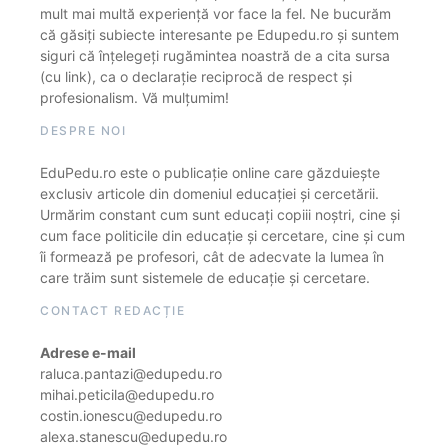
mult mai multă experiență vor face la fel. Ne bucurăm
că găsiți subiecte interesante pe Edupedu.ro și suntem
siguri că înțelegeți rugămintea noastră de a cita sursa
(cu link), ca o declarație reciprocă de respect și
profesionalism. Vă mulțumim!
DESPRE NOI
EduPedu.ro este o publicație online care găzduiește
exclusiv articole din domeniul educației și cercetării.
Urmărim constant cum sunt educați copiii noștri, cine și
cum face politicile din educație și cercetare, cine și cum
îi formează pe profesori, cât de adecvate la lumea în
care trăim sunt sistemele de educație și cercetare.
CONTACT REDACȚIE
Adrese e-mail
raluca.pantazi@edupedu.ro
mihai.peticila@edupedu.ro
costin.ionescu@edupedu.ro
alexa.stanescu@edupedu.ro