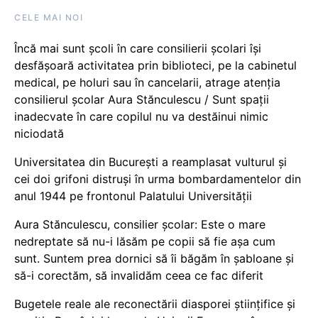
CELE MAI NOI
Încă mai sunt școli în care consilierii școlari își
desfășoară activitatea prin biblioteci, pe la cabinetul
medical, pe holuri sau în cancelarii, atrage atenția
consilierul școlar Aura Stănculescu / Sunt spații
inadecvate în care copilul nu va destăinui nimic
niciodată
Universitatea din București a reamplasat vulturul și
cei doi grifoni distruși în urma bombardamentelor din
anul 1944 pe frontonul Palatului Universității
Aura Stănculescu, consilier școlar: Este o mare
nedreptate să nu-i lăsăm pe copii să fie așa cum
sunt. Suntem prea dornici să îi băgăm în șabloane și
să-i corectăm, să invalidăm ceea ce fac diferit
Bugetele reale ale reconectării diasporei științifice și