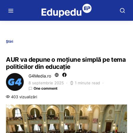
Știri
AUR va depune o moţiune simplă pe tema
politicilor din educaţie
G4Media.ro
8 septembrie 2025
1 minute read
One comment
403 vizualizări