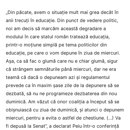
„Din păcate, avem o situaţie mult mai grea decât în
anii trecuţi în educaţie. Din punct de vedere politic,
noi am decis să marcăm această degradare a
modului în care statul român tratează educaţia,
printr-o moţiune simplă pe tema politicilor din
educaţie, pe care o vom depune în ziua de miercuri.
Aşa, ca să fac o glumă care nu e chiar glumă, sigur
că strângem semnăturile până miercuri, dar ne era
teamă că dacă o depuneam azi şi regulamentul
prevede ca în maxim şase zile de la depunere să se
dezbată, să nu ne programeze dezbaterea din nou
duminică. Am văzut că onor coaliţia a început să se
obişnuiască cu ziua de duminică, şi atunci o depunem
miercuri, pentru a evita o astfel de chestiune. (…) Va
fi depusă la Senat”, a declarat Peiu într-o conferinţă