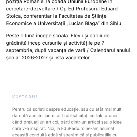
poziția României la coada Uniunii Europene în
cercetare-dezvoltare / Op Ed Profesorul Eduard
Stoica, conferențiar la Facultatea de Științe
Economice a Universității „Lucian Blaga” din Sibiu
Peste o lună începe școala. Elevii și copiii de
grădiniță încep cursurile și activitățile pe 7
septembrie, după vacanța de vară / Calendarul anului
școlar 2026-2027 și lista vacanțelor
COPYRIGHT
Pentru că scrieți despre educație, sau cu atât mai mult
datorită acestui lucru, ar fi util să citați cu link, atunci
când preluați un articol, părți dintr-un articol sau o idee
care v-a inspirat. Noi, la EduPedu.ro ne-am asumat
această conduită etică și sperăm că și publicațiile cu