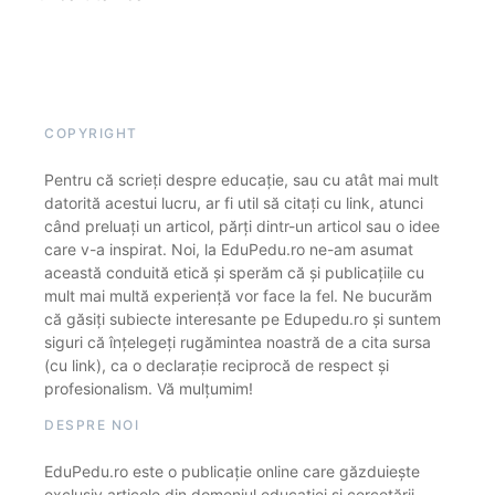
COPYRIGHT
Pentru că scrieți despre educație, sau cu atât mai mult
datorită acestui lucru, ar fi util să citați cu link, atunci
când preluați un articol, părți dintr-un articol sau o idee
care v-a inspirat. Noi, la EduPedu.ro ne-am asumat
această conduită etică și sperăm că și publicațiile cu
mult mai multă experiență vor face la fel. Ne bucurăm
că găsiți subiecte interesante pe Edupedu.ro și suntem
siguri că înțelegeți rugămintea noastră de a cita sursa
(cu link), ca o declarație reciprocă de respect și
profesionalism. Vă mulțumim!
DESPRE NOI
EduPedu.ro este o publicație online care găzduiește
exclusiv articole din domeniul educației și cercetării.