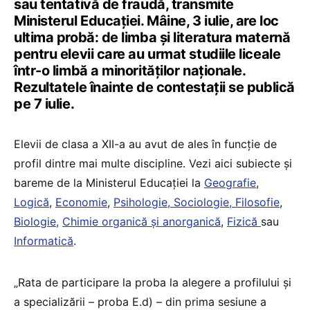
sau tentativă de fraudă, transmite
Ministerul Educației. Mâine, 3 iulie, are loc
ultima probă: de limba și literatura maternă
pentru elevii care au urmat studiile liceale
într-o limbă a minorităților naționale.
Rezultatele înainte de contestații se publică
pe 7 iulie.
Elevii de clasa a XII-a au avut de ales în funcție de
profil dintre mai multe discipline. Vezi aici subiecte și
bareme de la Ministerul Educației la
Geografie
,
Logică
,
Economie
,
Psihologie, Sociologie, Filosofie
,
Biologie,
Chimie organică și anorganică
,
Fizică
sau
Informatică
.
„Rata de participare la proba la alegere a profilului și
a specializării – proba E.d) – din prima sesiune a