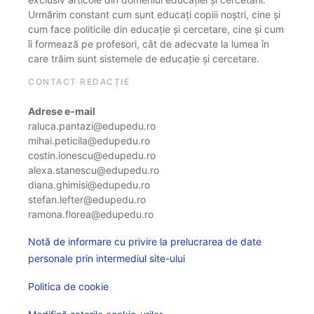
Urmărim constant cum sunt educați copiii noștri, cine și
cum face politicile din educație și cercetare, cine și cum
îi formează pe profesori, cât de adecvate la lumea în
care trăim sunt sistemele de educație și cercetare.
CONTACT REDACȚIE
Adrese e-mail
raluca.pantazi@edupedu.ro
mihai.peticila@edupedu.ro
costin.ionescu@edupedu.ro
alexa.stanescu@edupedu.ro
diana.ghimisi@edupedu.ro
stefan.lefter@edupedu.ro
ramona.florea@edupedu.ro
Notă de informare cu privire la prelucrarea de date
personale prin intermediul site-ului
Politica de cookie