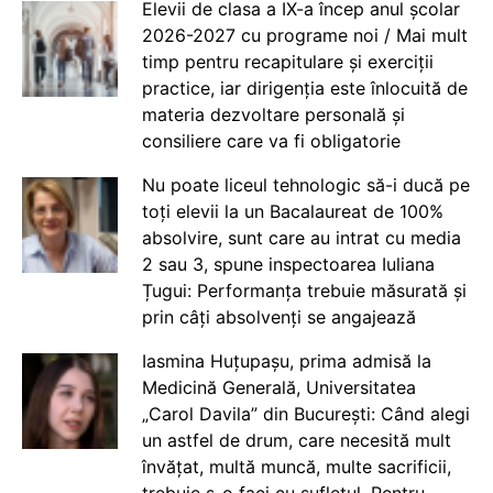
Elevii de clasa a IX-a încep anul școlar
2026-2027 cu programe noi / Mai mult
timp pentru recapitulare și exerciții
practice, iar dirigenția este înlocuită de
materia dezvoltare personală și
consiliere care va fi obligatorie
Nu poate liceul tehnologic să-i ducă pe
toți elevii la un Bacalaureat de 100%
absolvire, sunt care au intrat cu media
2 sau 3, spune inspectoarea Iuliana
Țugui: Performanța trebuie măsurată și
prin câți absolvenți se angajează
Iasmina Huțupașu, prima admisă la
Medicină Generală, Universitatea
„Carol Davila” din București: Când alegi
un astfel de drum, care necesită mult
învățat, multă muncă, multe sacrificii,
trebuie s-o faci cu sufletul. Pentru