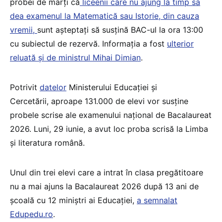
probei de marți că
liceenii care nu ajung la timp sa
dea examenul la Matematică sau Istorie, din cauza
vremii,
sunt așteptați să susțină BAC-ul la ora 13:00
cu subiectul de rezervă. Informația a fost
ulterior
reluată și de ministrul Mihai Dimian
.
Potrivit
datelor
Ministerului Educației și
Cercetării,
aproape 131.000 de elevi vor susține
probele scrise ale examenului național de Bacalaureat
2026. Luni, 29 iunie, a avut loc proba scrisă la Limba
și literatura română.
Unul din trei elevi care a intrat în clasa pregătitoare
nu a mai ajuns la Bacalaureat 2026 după 13 ani de
școală cu 12 miniștri ai Educației,
a semnalat
Edupedu.ro
.