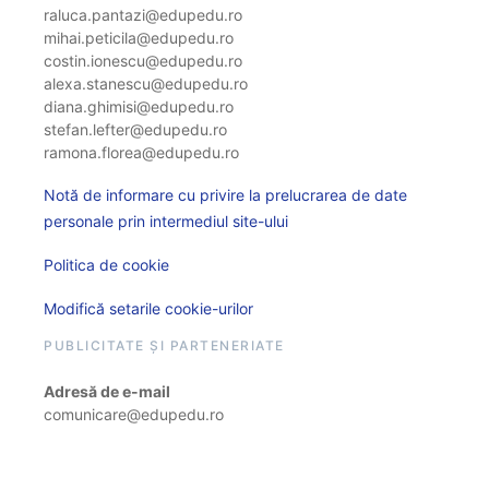
raluca.pantazi@edupedu.ro
mihai.peticila@edupedu.ro
costin.ionescu@edupedu.ro
alexa.stanescu@edupedu.ro
diana.ghimisi@edupedu.ro
stefan.lefter@edupedu.ro
ramona.florea@edupedu.ro
Notă de informare cu privire la prelucrarea de date
personale prin intermediul site-ului
Politica de cookie
Modifică setarile cookie-urilor
PUBLICITATE ȘI PARTENERIATE
Adresă de e-mail
comunicare@edupedu.ro