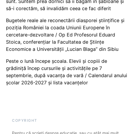
sunt. Suntem prea dornici să îi băgăm în șabloane și
să-i corectăm, să invalidăm ceea ce fac diferit
Bugetele reale ale reconectării diasporei științifice și
poziția României la coada Uniunii Europene în
cercetare-dezvoltare / Op Ed Profesorul Eduard
Stoica, conferențiar la Facultatea de Științe
Economice a Universității „Lucian Blaga” din Sibiu
Peste o lună începe școala. Elevii și copiii de
grădiniță încep cursurile și activitățile pe 7
septembrie, după vacanța de vară / Calendarul anului
școlar 2026-2027 și lista vacanțelor
COPYRIGHT
Pentru că scrieți despre educație, sau cu atât mai mult