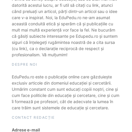
datorită acestui lucru, ar fi util să citați cu link, atunci
când preluați un articol, părți dintr-un articol sau o idee
care v-a inspirat. Noi, la EduPedu.ro ne-am asumat
această conduită etică și sperăm că și publicațiile cu
mult mai multă experiență vor face la fel. Ne bucurăm
că găsiți subiecte interesante pe Edupedu.ro și suntem
siguri că înțelegeți rugămintea noastră de a cita sursa
(cu link), ca o declarație reciprocă de respect și
profesionalism. Vă mulțumim!
DESPRE NOI
EduPedu.ro este o publicație online care găzduiește
exclusiv articole din domeniul educației și cercetării.
Urmărim constant cum sunt educați copiii noștri, cine și
cum face politicile din educație și cercetare, cine și cum
îi formează pe profesori, cât de adecvate la lumea în
care trăim sunt sistemele de educație și cercetare.
CONTACT REDACȚIE
Adrese e-mail