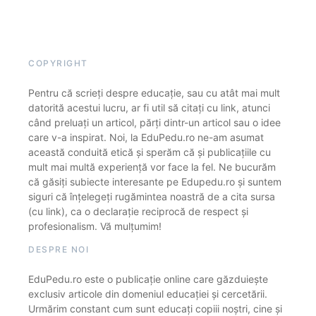
COPYRIGHT
Pentru că scrieți despre educație, sau cu atât mai mult
datorită acestui lucru, ar fi util să citați cu link, atunci
când preluați un articol, părți dintr-un articol sau o idee
care v-a inspirat. Noi, la EduPedu.ro ne-am asumat
această conduită etică și sperăm că și publicațiile cu
mult mai multă experiență vor face la fel. Ne bucurăm
că găsiți subiecte interesante pe Edupedu.ro și suntem
siguri că înțelegeți rugămintea noastră de a cita sursa
(cu link), ca o declarație reciprocă de respect și
profesionalism. Vă mulțumim!
DESPRE NOI
EduPedu.ro este o publicație online care găzduiește
exclusiv articole din domeniul educației și cercetării.
Urmărim constant cum sunt educați copiii noștri, cine și