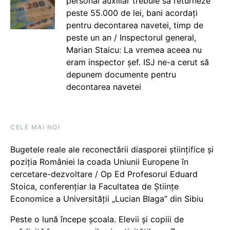
personal auxiliar trebuie să returneze
peste 55.000 de lei, bani acordați
pentru decontarea navetei, timp de
peste un an / Inspectorul general,
Marian Staicu: La vremea aceea nu
eram inspector șef. ISJ ne-a cerut să
depunem documente pentru
decontarea navetei
CELE MAI NOI
Bugetele reale ale reconectării diasporei științifice și
poziția României la coada Uniunii Europene în
cercetare-dezvoltare / Op Ed Profesorul Eduard
Stoica, conferențiar la Facultatea de Științe
Economice a Universității „Lucian Blaga” din Sibiu
Peste o lună începe școala. Elevii și copiii de