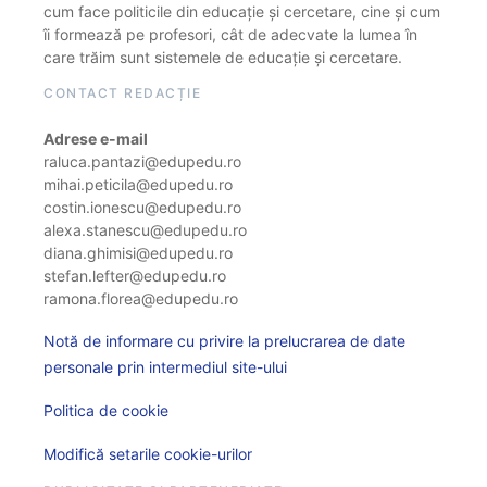
cum face politicile din educație și cercetare, cine și cum
îi formează pe profesori, cât de adecvate la lumea în
care trăim sunt sistemele de educație și cercetare.
CONTACT REDACȚIE
Adrese e-mail
raluca.pantazi@edupedu.ro
mihai.peticila@edupedu.ro
costin.ionescu@edupedu.ro
alexa.stanescu@edupedu.ro
diana.ghimisi@edupedu.ro
stefan.lefter@edupedu.ro
ramona.florea@edupedu.ro
Notă de informare cu privire la prelucrarea de date
personale prin intermediul site-ului
Politica de cookie
Modifică setarile cookie-urilor