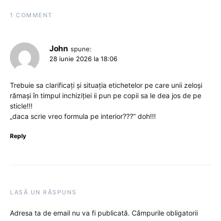
1 COMMENT
John
spune:
28 iunie 2026 la 18:06
Trebuie sa clarificați și situația etichetelor pe care unii zeloși
rămași în timpul inchiziției ii pun pe copii sa le dea jos de pe
sticle!!!
„daca scrie vreo formula pe interior???” doh!!!
Reply
LASĂ UN RĂSPUNS
Adresa ta de email nu va fi publicată.
Câmpurile obligatorii