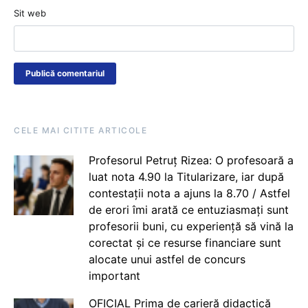
Sit web
CELE MAI CITITE ARTICOLE
Profesorul Petruț Rizea: O profesoară a
luat nota 4.90 la Titularizare, iar după
contestații nota a ajuns la 8.70 / Astfel
de erori îmi arată ce entuziasmați sunt
profesorii buni, cu experiență să vină la
corectat și ce resurse financiare sunt
alocate unui astfel de concurs
important
OFICIAL Prima de carieră didactică