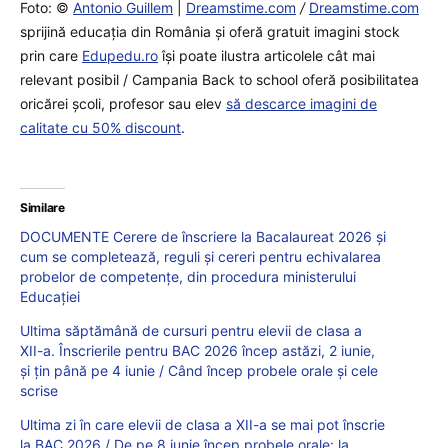
Foto: ©
Antonio Guillem
|
Dreamstime.com
/
Dreamstime.com
sprijină educaţia din România şi oferă gratuit imagini stock
prin care
Edupedu.ro
îşi poate ilustra articolele cât mai
relevant posibil / Campania Back to school oferă posibilitatea
oricărei școli, profesor sau elev
să descarce imagini de
calitate cu 50% discount
.
Similare
DOCUMENTE Cerere de înscriere la Bacalaureat 2026 și
cum se completează, reguli și cereri pentru echivalarea
probelor de competențe, din procedura ministerului
Educației
Ultima săptămână de cursuri pentru elevii de clasa a
XII-a. Înscrierile pentru BAC 2026 încep astăzi, 2 iunie,
și țin până pe 4 iunie / Când încep probele orale și cele
scrise
Ultima zi în care elevii de clasa a XII-a se mai pot înscrie
la BAC 2026 / De pe 8 iunie încep probele orale: la