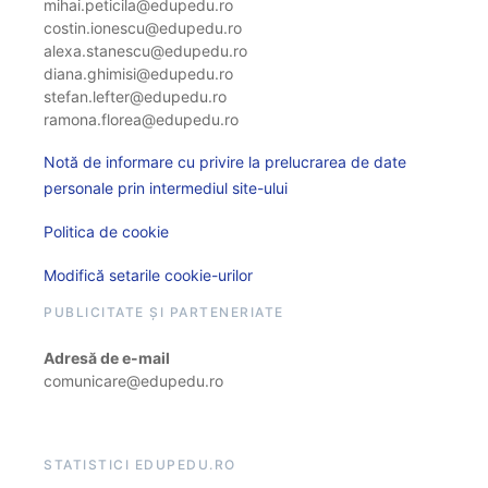
mihai.peticila@edupedu.ro
costin.ionescu@edupedu.ro
alexa.stanescu@edupedu.ro
diana.ghimisi@edupedu.ro
stefan.lefter@edupedu.ro
ramona.florea@edupedu.ro
Notă de informare cu privire la prelucrarea de date
personale prin intermediul site-ului
Politica de cookie
Modifică setarile cookie-urilor
PUBLICITATE ȘI PARTENERIATE
Adresă de e-mail
comunicare@edupedu.ro
STATISTICI EDUPEDU.RO