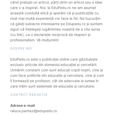
când preluați un articol, părți dintr-un articol sau o idee
care v-a inspirat. Noi, la EduPedu.ro ne-am asumat
această conduită etică și sperăm că și publicațiile cu
mult mai multă experiență vor face la fel. Ne bucurăm
că găsiți subiecte interesante pe Edupedu.ro și suntem
siguri că înțelegeți rugămintea noastră de a cita sursa
(cu link), ca o declarație reciprocă de respect și
profesionalism. Vă mulțumim!
DESPRE NOI
EduPedu.ro este o publicație online care găzduiește
exclusiv articole din domeniul educației și cercetării.
Urmărim constant cum sunt educați copiii noștri, cine și
cum face politicile din educație și cercetare, cine și cum
îi formează pe profesori, cât de adecvate la lumea în
care trăim sunt sistemele de educație și cercetare.
CONTACT REDACȚIE
Adrese e-mail
raluca.pantazi@edupedu.ro