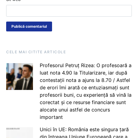
CELE MAI CITITE ARTICOLE
Profesorul Petruț Rizea: O profesoară a
luat nota 4.90 la Titularizare, iar după
contestații nota a ajuns la 8.70 / Astfel
de erori îmi arată ce entuziasmați sunt
profesorii buni, cu experiență să vină la
corectat și ce resurse financiare sunt
alocate unui astfel de concurs
important
Unici în UE: România este singura țară
din întreaga Uniune Europeană care a