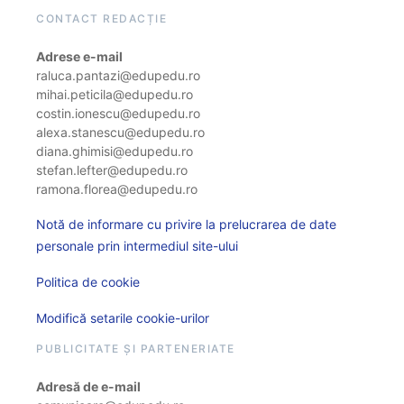
CONTACT REDACȚIE
Adrese e-mail
raluca.pantazi@edupedu.ro
mihai.peticila@edupedu.ro
costin.ionescu@edupedu.ro
alexa.stanescu@edupedu.ro
diana.ghimisi@edupedu.ro
stefan.lefter@edupedu.ro
ramona.florea@edupedu.ro
Notă de informare cu privire la prelucrarea de date
personale prin intermediul site-ului
Politica de cookie
Modifică setarile cookie-urilor
PUBLICITATE ȘI PARTENERIATE
Adresă de e-mail