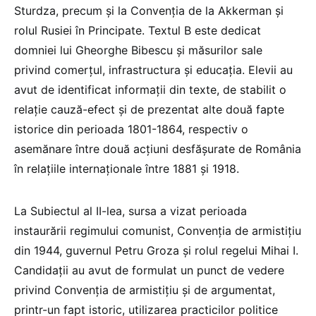
Sturdza, precum și la Convenția de la Akkerman și
rolul Rusiei în Principate. Textul B este dedicat
domniei lui Gheorghe Bibescu și măsurilor sale
privind comerțul, infrastructura și educația. Elevii au
avut de identificat informații din texte, de stabilit o
relație cauză-efect și de prezentat alte două fapte
istorice din perioada 1801-1864, respectiv o
asemănare între două acțiuni desfășurate de România
în relațiile internaționale între 1881 și 1918.
La Subiectul al II-lea, sursa a vizat perioada
instaurării regimului comunist, Convenția de armistițiu
din 1944, guvernul Petru Groza și rolul regelui Mihai I.
Candidații au avut de formulat un punct de vedere
privind Convenția de armistițiu și de argumentat,
printr-un fapt istoric, utilizarea practicilor politice