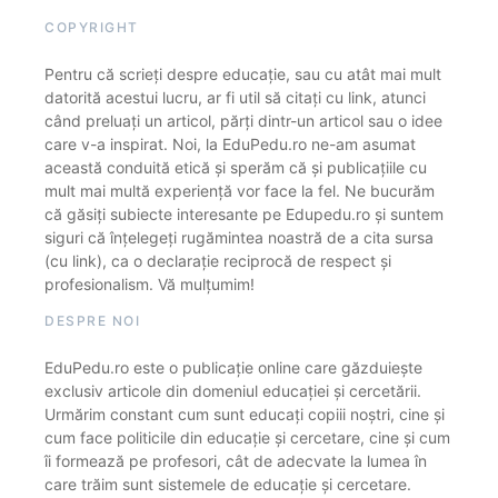
COPYRIGHT
Pentru că scrieți despre educație, sau cu atât mai mult
datorită acestui lucru, ar fi util să citați cu link, atunci
când preluați un articol, părți dintr-un articol sau o idee
care v-a inspirat. Noi, la EduPedu.ro ne-am asumat
această conduită etică și sperăm că și publicațiile cu
mult mai multă experiență vor face la fel. Ne bucurăm
că găsiți subiecte interesante pe Edupedu.ro și suntem
siguri că înțelegeți rugămintea noastră de a cita sursa
(cu link), ca o declarație reciprocă de respect și
profesionalism. Vă mulțumim!
DESPRE NOI
EduPedu.ro este o publicație online care găzduiește
exclusiv articole din domeniul educației și cercetării.
Urmărim constant cum sunt educați copiii noștri, cine și
cum face politicile din educație și cercetare, cine și cum
îi formează pe profesori, cât de adecvate la lumea în
care trăim sunt sistemele de educație și cercetare.