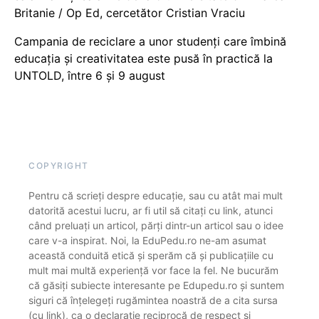
Britanie / Op Ed, cercetător Cristian Vraciu
Campania de reciclare a unor studenți care îmbină
educația și creativitatea este pusă în practică la
UNTOLD, între 6 și 9 august
COPYRIGHT
Pentru că scrieți despre educație, sau cu atât mai mult
datorită acestui lucru, ar fi util să citați cu link, atunci
când preluați un articol, părți dintr-un articol sau o idee
care v-a inspirat. Noi, la EduPedu.ro ne-am asumat
această conduită etică și sperăm că și publicațiile cu
mult mai multă experiență vor face la fel. Ne bucurăm
că găsiți subiecte interesante pe Edupedu.ro și suntem
siguri că înțelegeți rugămintea noastră de a cita sursa
(cu link), ca o declarație reciprocă de respect și