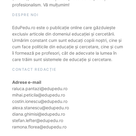
profesionalism. Vă mulțumim!
DESPRE NOI
EduPedu.ro este o publicație online care găzduiește
exclusiv articole din domeniul educației și cercetării.
Urmărim constant cum sunt educați copiii noștri, cine și
cum face politicile din educație și cercetare, cine și cum
îi formează pe profesori, cât de adecvate la lumea în
care trăim sunt sistemele de educație și cercetare.
CONTACT REDACȚIE
Adrese e-mail
raluca.pantazi@edupedu.ro
mihai.peticila@edupedu.ro
costin.ionescu@edupedu.ro
alexa.stanescu@edupedu.ro
diana.ghimisi@edupedu.ro
stefan.lefter@edupedu.ro
ramona.florea@edupedu.ro