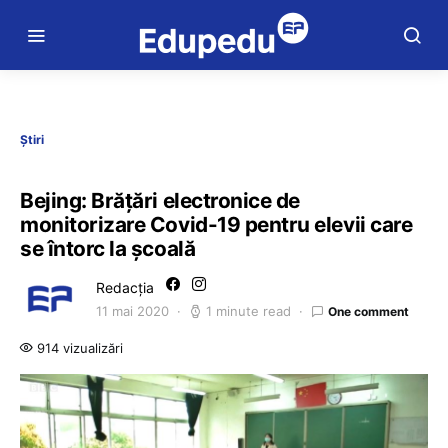
Știri
Bejing: Brățări electronice de
monitorizare Covid-19 pentru elevii care
se întorc la școală
Redacția
11 mai 2020
1 minute read
One comment
914 vizualizări