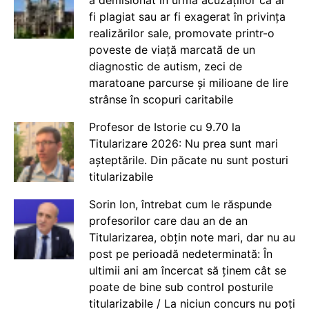
a demisionat în urma acuzațiilor că ar
fi plagiat sau ar fi exagerat în privința
realizărilor sale, promovate printr-o
poveste de viață marcată de un
diagnostic de autism, zeci de
maratoane parcurse și milioane de lire
strânse în scopuri caritabile
Profesor de Istorie cu 9.70 la
Titularizare 2026: Nu prea sunt mari
așteptările. Din păcate nu sunt posturi
titularizabile
Sorin Ion, întrebat cum le răspunde
profesorilor care dau an de an
Titularizarea, obțin note mari, dar nu au
post pe perioadă nedeterminată: În
ultimii ani am încercat să ținem cât se
poate de bine sub control posturile
titularizabile / La niciun concurs nu poți