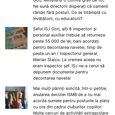
Gorj: Ministerul o comite grav de tot.
Ne sună directorii disperați că oamenii
rămân fără posturi. Ce se întâmplă cu
învățătorii, cu educatorii?
Șeful ISJ Gorj, alți 8 inspectori și
personal auxiliar trebuie să returneze
peste 55.000 de lei, bani acordați
pentru decontarea navetei, timp de
peste un an / Inspectorul general,
Marian Staicu: La vremea aceea nu
eram inspector șef. ISJ ne-a cerut să
depunem documente pentru
decontarea navetei
Mai mulți părinți solicită, într-o petiție,
anularea deciziei ISMB de a nu mai
acorda sumele pentru posturile la plata
cu ora din cadrul cluburilor copiilor:
Multe cercuri de activități extrașcolare