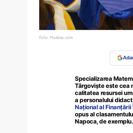
Foto: Pixabay.com
Adau
Specializarea Matema
Târgoviște este cea m
calitatea resursei uma
a personalului didactic
Național al Finanțări
opus al clasamentului 
Napoca, de exemplu