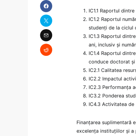
IC1.1 Raportul dintr
IC1.2 Raportul număr
studenți de la ciclul 
IC1.3 Raportul dintr
ani, inclusiv şi numă
IC1.4 Raportul dintre
conduce doctorat şi
IC2.1 Calitatea resu
IC2.2 Impactul activit
IC2.3 Performanţa acti
IC3.2 Ponderea studen
IC4.3 Activitatea de 
Finanțarea suplimentară e
excelența instituțiilor și 