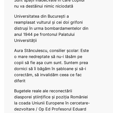
Sunt spații inadecvate în care copilul
nu va destăinui nimic niciodată
Universitatea din București a
reamplasat vulturul și cei doi grifoni
distruși în urma bombardamentelor din
anul 1944 pe frontonul Palatului
Universității
Aura Stănculescu, consilier școlar: Este
o mare nedreptate să nu-i lăsăm pe
copii să fie așa cum sunt. Suntem prea
dornici să îi băgăm în șabloane și să-i
corectăm, să invalidăm ceea ce fac
diferit
Bugetele reale ale reconectării
diasporei științifice și poziția României
la coada Uniunii Europene în cercetare-
dezvoltare / Op Ed Profesorul Eduard