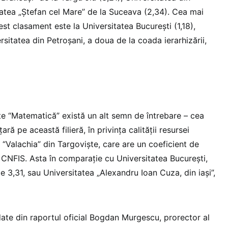
tatea „Ștefan cel Mare” de la Suceava (2,34). Cea mai
st clasament este la Universitatea București (1,18),
rsitatea din Petroșani, a doua de la coada ierarhizării,
ințe “Matematică” există un alt semn de întrebare – cea
ară pe această filieră, în privința calității resursei
“Valachia” din Targoviște, care are un coeficient de
or CNFIS. Asta în comparație cu Universitatea București,
 3,31, sau Universitatea „Alexandru Ioan Cuza, din iași”,
te din raportul oficial Bogdan Murgescu, prorector al