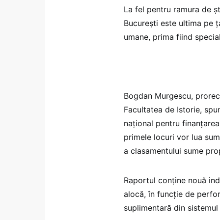
La fel pentru ramura de ști
București este ultima pe ța
umane, prima fiind special
Bogdan Murgescu, prorector
Facultatea de Istorie, spu
național pentru finanțarea
primele locuri vor lua sum
a clasamentului sume prop
Raportul conține nouă ind
alocă, în funcție de perfo
suplimentară din sistemul 