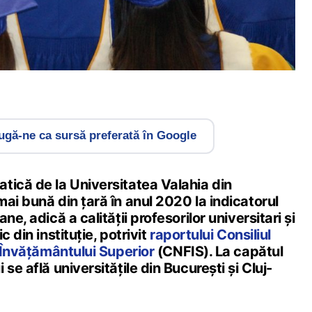
gă-ne ca sursă preferată în Google
tică de la Universitatea Valahia din
ai bună din țară în anul 2020 la indicatorul
ne, adică a calității profesorilor universitari și
 din instituție, potrivit
raportului Consiliul
i Învățământului Superior
(CNFIS). La capătul
se află universitățile din București și Cluj-
.