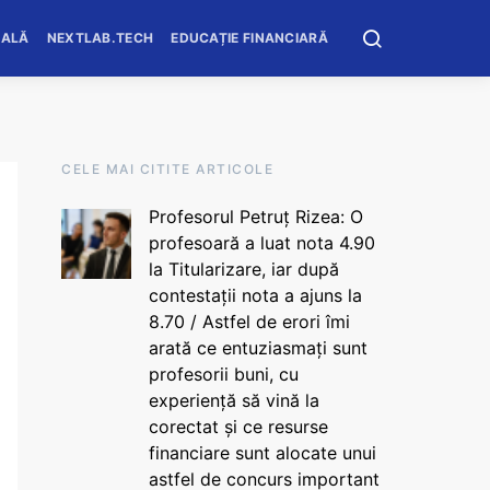
OALĂ
NEXTLAB.TECH
EDUCAȚIE FINANCIARĂ
CELE MAI CITITE ARTICOLE
Profesorul Petruț Rizea: O
profesoară a luat nota 4.90
la Titularizare, iar după
contestații nota a ajuns la
8.70 / Astfel de erori îmi
arată ce entuziasmați sunt
profesorii buni, cu
experiență să vină la
corectat și ce resurse
financiare sunt alocate unui
astfel de concurs important