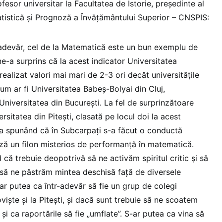
ofesor universitar la Facultatea de Istorie, președinte al
atistică și Prognoză a Învățământului Superior – CNSPIS:
adevăr, cel de la Matematică este un bun exemplu de
ne-a surprins că la acest indicator Universitatea
realizat valori mai mari de 2-3 ori decât universitățile
um ar fi Universitatea Babeș-Bolyai din Cluj,
 Universitatea din București. La fel de surprinzătoare
rsitatea din Pitești, clasată pe locul doi la acest
a spunând că în Subcarpați s-a făcut o conductă
ză un filon misterios de performanță în matematică.
că trebuie deopotrivă să ne activăm spiritul critic și să
și să ne păstrăm mintea deschisă față de diversele
S-ar putea ca într-adevăr să fie un grup de colegi
iște și la Pitești, și dacă sunt trebuie să ne scoatem
și ca raportările să fie „umflate”. S-ar putea ca vina să