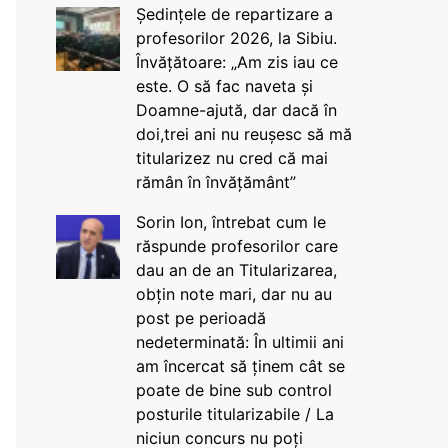
Ședințele de repartizare a
profesorilor 2026, la Sibiu.
Învățătoare: „Am zis iau ce
este. O să fac naveta și
Doamne-ajută, dar dacă în
doi,trei ani nu reușesc să mă
titularizez nu cred că mai
rămân în învățământ”
Sorin Ion, întrebat cum le
răspunde profesorilor care
dau an de an Titularizarea,
obțin note mari, dar nu au
post pe perioadă
nedeterminată: În ultimii ani
am încercat să ținem cât se
poate de bine sub control
posturile titularizabile / La
niciun concurs nu poți