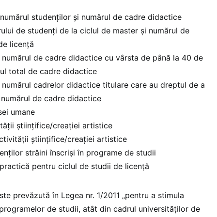
e numărul studenţilor și numărul de cadre didactice
ului de studenți de la ciclul de master şi numărul de
de licență
e numărul de cadre didactice cu vârsta de până la 40 de
rul total de cadre didactice
 numărul cadrelor didactice titulare care au dreptul de a
 numărul de cadre didactice
rsei umane
ăţii ştiinţifice/creaţiei artistice
vităţii ştiinţifice/creaţiei artistice
ţilor străini înscrişi în programe de studii
practică pentru ciclul de studii de licenţă
ste prevăzută în Legea nr. 1/2011 „pentru a stimula
a programelor de studii, atât din cadrul universităților de