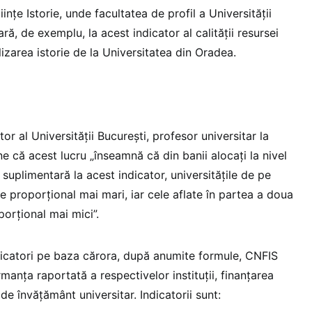
ințe Istorie, unde facultatea de profil a Universității
ră, de exemplu, la acest indicator al calității resursei
izarea istorie de la Universitatea din Oradea.
 al Universității București, profesor universitar la
ne că acest lucru „înseamnă că din banii alocați la nivel
 suplimentară la acest indicator, universitățile de pe
e proporțional mai mari, iar cele aflate în partea a doua
orțional mai mici”.
icatori pe baza cărora, după anumite formule, CNFIS
rmanța raportată a respectivelor instituții, finanțarea
de învățământ universitar. Indicatorii sunt: