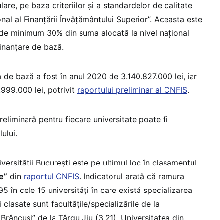
ulare, pe baza criteriilor și a standardelor de calitate
onal al Finanțării Învățământului Superior”. Aceasta este
l, de minimum 30% din suma alocată la nivel național
finanțare de bază.
 de bază a fost în anul 2020 de 3.140.827.000 lei, iar
999.000 lei, potrivit
raportului preliminar al CNFIS
.
eliminară pentru fiecare universitate poate fi
lului.
iversității București este pe ultimul loc în clasamentul
e”
din
raportul CNFIS
. Indicatorul arată că ramura
5 în cele 15 universități în care există specializarea
i clasate sunt facultățile/specializările de la
Brâncuși” de la Târgu Jiu (3,21), Universitatea din