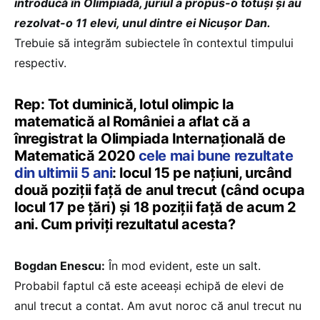
introducă în Olimpiadă, juriul a propus-o totuși și au
rezolvat-o 11 elevi, unul dintre ei Nicușor Dan.
Trebuie să integrăm subiectele în contextul timpului
respectiv.
Rep: Tot duminică, lotul olimpic la
matematică al României a aflat că a
înregistrat la Olimpiada Internațională de
Matematică 2020
cele mai bune rezultate
din ultimii 5 ani
: locul 15 pe națiuni, urcând
două poziții față de anul trecut (când ocupa
locul 17 pe țări) și 18 poziții față de acum 2
ani. Cum priviți rezultatul acesta?
Bogdan Enescu:
În mod evident, este un salt.
Probabil faptul că este aceeași echipă de elevi de
anul trecut a contat. Am avut noroc că anul trecut nu