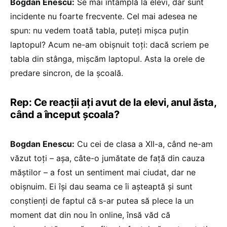
Bogdan Enescu:
Se mai întâmplă la elevi, dar sunt
incidente nu foarte frecvente. Cel mai adesea ne
spun: nu vedem toată tabla, puteți mișca puțin
laptopul? Acum ne-am obișnuit toți: dacă scriem pe
tabla din stânga, mișcăm laptopul. Asta la orele de
predare sincron, de la școală.
Rep: Ce reacții ați avut de la elevi, anul ăsta,
când a început școala?
Bogdan Enescu:
Cu cei de clasa a XII-a, când ne-am
văzut toți – așa, câte-o jumătate de față din cauza
măștilor – a fost un sentiment mai ciudat, dar ne
obișnuim. Ei își dau seama ce îi așteaptă și sunt
conștienți de faptul că s-ar putea să plece la un
moment dat din nou în online, însă văd că