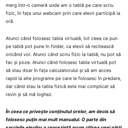
merg într-o cameră unde am o tablă pe care scriu
fizic, în fața unui webcam prin care elevii participă la
oră.
Atunci când folosesc tabla virtuală, tot ceea ce pun
pe tablă pot pune în folder, ca elevii să recitească
oricând vor. Atunci când scriu fizic la tablă, nu pot să
fac și poze. Atunci când folosesc tabla virtuală pot
să stau doar în fața calculatorului și să am acces
rapid la alte programe pe care le folosesc în predare,
dar când stau la tabla fizică este mai complicat să
revin și să mă loghez.
În ceea ce privește conținutul orelor, am decis să
folosesc puțin mai mult manualul. O parte din
sarcinile elevilor o reprezintă acum citirea unei părți