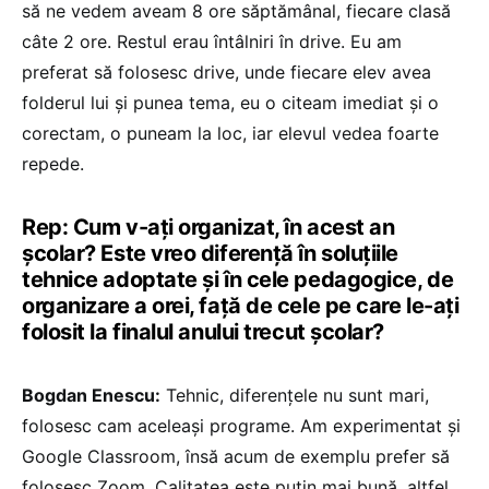
să ne vedem aveam 8 ore săptămânal, fiecare clasă
câte 2 ore. Restul erau întâlniri în drive. Eu am
preferat să folosesc drive, unde fiecare elev avea
folderul lui și punea tema, eu o citeam imediat și o
corectam, o puneam la loc, iar elevul vedea foarte
repede.
Rep: Cum v-ați organizat, în acest an
școlar? Este vreo diferență în soluțiile
tehnice adoptate și în cele pedagogice, de
organizare a orei, față de cele pe care le-ați
folosit la finalul anului trecut școlar?
Bogdan Enescu:
Tehnic, diferențele nu sunt mari,
folosesc cam aceleași programe. Am experimentat și
Google Classroom, însă acum de exemplu prefer să
folosesc Zoom. Calitatea este puțin mai bună, altfel