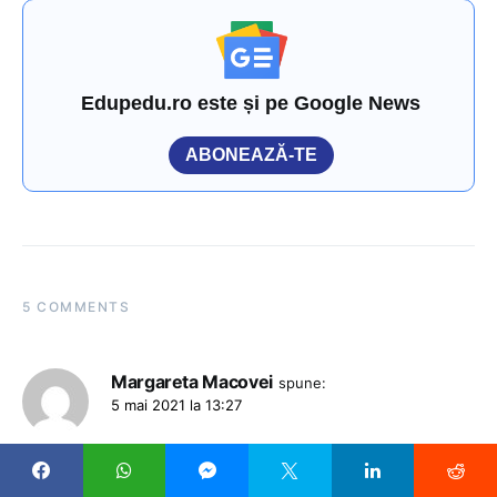
Edupedu.ro este și pe Google News
ABONEAZĂ-TE
5 COMMENTS
Margareta Macovei
spune:
5 mai 2021 la 13:27
Așa PROFESOR mai rar . FELICITĂRI ! Să sperăm că vor mai
apărea oameni cu har în școala românească . Este mare