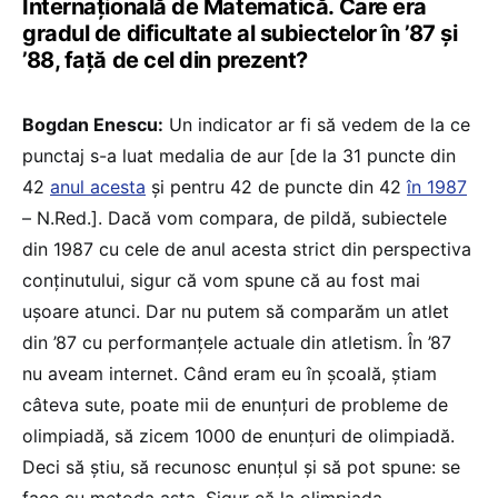
Internațională de Matematică. Care era
gradul de dificultate al subiectelor în ’87 și
’88, față de cel din prezent?
Bogdan Enescu:
Un indicator ar fi să vedem de la ce
punctaj s-a luat medalia de aur [de la 31 puncte din
42
anul acesta
și pentru 42 de puncte din 42
în 1987
– N.Red.]. Dacă vom compara, de pildă, subiectele
din 1987 cu cele de anul acesta strict din perspectiva
conținutului, sigur că vom spune că au fost mai
ușoare atunci. Dar nu putem să comparăm un atlet
din ’87 cu performanțele actuale din atletism. În ’87
nu aveam internet. Când eram eu în școală, știam
câteva sute, poate mii de enunțuri de probleme de
olimpiadă, să zicem 1000 de enunțuri de olimpiadă.
Deci să știu, să recunosc enunțul și să pot spune: se
face cu metoda asta. Sigur că la olimpiada