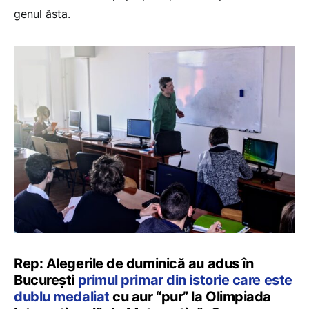
genul ăsta.
Rep: Alegerile de duminică au adus în
București
primul primar din istorie care este
dublu medaliat
cu aur “pur” la Olimpiada