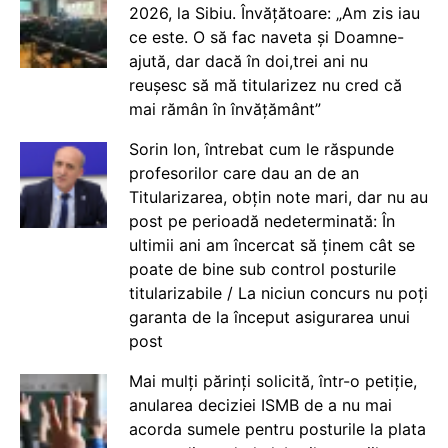
2026, la Sibiu. Învățătoare: „Am zis iau
ce este. O să fac naveta și Doamne-
ajută, dar dacă în doi,trei ani nu
reușesc să mă titularizez nu cred că
mai rămân în învățământ”
Sorin Ion, întrebat cum le răspunde
profesorilor care dau an de an
Titularizarea, obțin note mari, dar nu au
post pe perioadă nedeterminată: În
ultimii ani am încercat să ținem cât se
poate de bine sub control posturile
titularizabile / La niciun concurs nu poți
garanta de la început asigurarea unui
post
Mai mulți părinți solicită, într-o petiție,
anularea deciziei ISMB de a nu mai
acorda sumele pentru posturile la plata