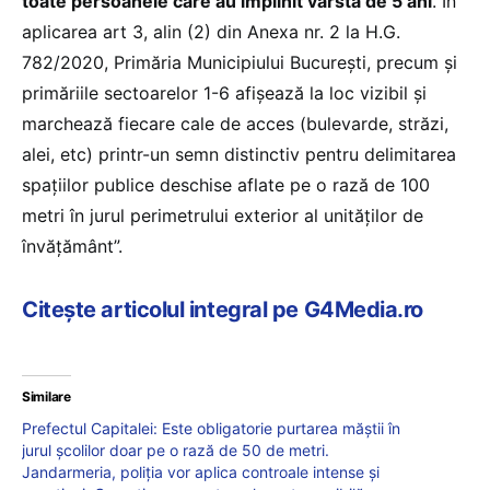
toate persoanele care au împlinit vârsta de 5 ani
. În
aplicarea art 3, alin (2) din Anexa nr. 2 la H.G.
782/2020, Primăria Municipiului București, precum și
primăriile sectoarelor 1-6 afișează la loc vizibil și
marchează fiecare cale de acces (bulevarde, străzi,
alei, etc) printr-un semn distinctiv pentru delimitarea
spațiilor publice deschise aflate pe o rază de 100
metri în jurul perimetrului exterior al unităților de
învățământ”.
Citește articolul integral pe G4Media.ro
Similare
Prefectul Capitalei: Este obligatorie purtarea măștii în
jurul școlilor doar pe o rază de 50 de metri.
Jandarmeria, poliția vor aplica controale intense și