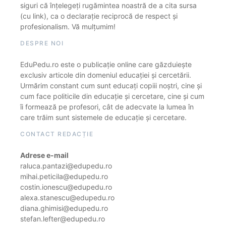
siguri că înțelegeți rugămintea noastră de a cita sursa
(cu link), ca o declarație reciprocă de respect și
profesionalism. Vă mulțumim!
DESPRE NOI
EduPedu.ro este o publicație online care găzduiește
exclusiv articole din domeniul educației și cercetării.
Urmărim constant cum sunt educați copiii noștri, cine și
cum face politicile din educație și cercetare, cine și cum
îi formează pe profesori, cât de adecvate la lumea în
care trăim sunt sistemele de educație și cercetare.
CONTACT REDACȚIE
Adrese e-mail
raluca.pantazi@edupedu.ro
mihai.peticila@edupedu.ro
costin.ionescu@edupedu.ro
alexa.stanescu@edupedu.ro
diana.ghimisi@edupedu.ro
stefan.lefter@edupedu.ro