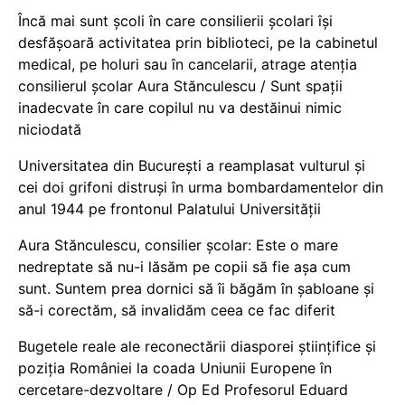
Încă mai sunt școli în care consilierii școlari își
desfășoară activitatea prin biblioteci, pe la cabinetul
medical, pe holuri sau în cancelarii, atrage atenția
consilierul școlar Aura Stănculescu / Sunt spații
inadecvate în care copilul nu va destăinui nimic
niciodată
Universitatea din București a reamplasat vulturul și
cei doi grifoni distruși în urma bombardamentelor din
anul 1944 pe frontonul Palatului Universității
Aura Stănculescu, consilier școlar: Este o mare
nedreptate să nu-i lăsăm pe copii să fie așa cum
sunt. Suntem prea dornici să îi băgăm în șabloane și
să-i corectăm, să invalidăm ceea ce fac diferit
Bugetele reale ale reconectării diasporei științifice și
poziția României la coada Uniunii Europene în
cercetare-dezvoltare / Op Ed Profesorul Eduard