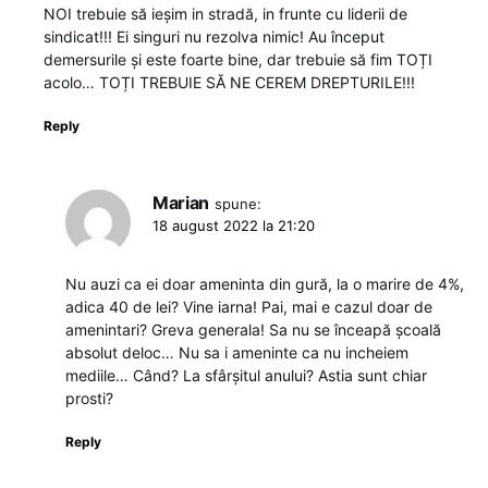
NOI trebuie să ieșim in stradă, in frunte cu liderii de
sindicat!!! Ei singuri nu rezolva nimic! Au început
demersurile și este foarte bine, dar trebuie să fim TOȚI
acolo… TOȚI TREBUIE SĂ NE CEREM DREPTURILE!!!
Reply
Marian
spune:
18 august 2022 la 21:20
Nu auzi ca ei doar ameninta din gură, la o marire de 4%,
adica 40 de lei? Vine iarna! Pai, mai e cazul doar de
amenintari? Greva generala! Sa nu se înceapă școală
absolut deloc… Nu sa i ameninte ca nu incheiem
mediile… Când? La sfârșitul anului? Astia sunt chiar
prosti?
Reply