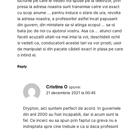
lucrurile pe care le vedeti voi spuse pe la televizor, prin
presa la adresa noastra sunt transmise catre voi exact
cu scop anume … pentru induce o stare de ura, revolta
la adresa noastra, a profesorilor astfel incat papusarii
din guvern, din ministere sa-si atinga scopul … sa-si
bata joc de noi cu ajutorul vostru. Asa ca … atunci cand
faceti acuzatii uitati-va mai intai la voi, deschideti ochii
si vedeti ca, conducatorii acestei tari va vor prosti, usor
de manipulat si din pacate cădeti exact in plasa pe care
o intind ei.
Reply
Cristina O
spune:
21 decembrie 2021 la 00:45
Drypton, aici suntem perfect de acord. In guvernele
din anii 2000 au fost incapabili, dar si acum sunt la
fel. Ce incerc eu sa spun prin faptul ca greva nu e
indreptata spre cine trebuie e ca si daca profesorii