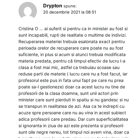
Drypton
spune:
20 decembrie 2021 la 08:51
Cristina O … ai suferit si pentru ca in minister au fost si
sunt incapabili, rupti de realitate o multime de indivizi.
Recuperarea materiei trebuia esalonata exact pentru
perioada orelor de recuperare care poate nu au fost
suficiente, in plus si acum si atunci trebuia modificata
materia predata, pentru că timpul efectiv de lucru l-a
clasa a fost mai mic, astfel ca trebuiau scoase sau
reduse parti de materie ( lucru care nu a fost facut, iar
profesorul este pus in fata unui fapt pe care nu prea
poate sa-l gestioneze) doar ca acest lucru nu tine de
profesorii de la clasa doamna, sunt unii actori prin
minister care sunt pierduti in spatiu si nu gandesc si nu
se transpun in realitatea de azi. Asa ca te indrepti cu
acuze spre persoane care nu au vina in acest subiect
adica profesorii care predau. Dar cum superficialitatea
si ignoranta in ziua de azi este prezenta si profesorii
sunt oile negre nereu, tot timpul noi avem vina, doar ca