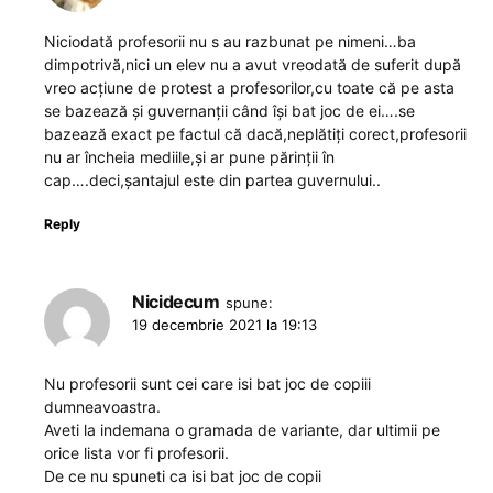
Niciodată profesorii nu s au razbunat pe nimeni…ba
dimpotrivă,nici un elev nu a avut vreodată de suferit după
vreo acțiune de protest a profesorilor,cu toate că pe asta
se bazează și guvernanții când își bat joc de ei….se
bazează exact pe factul că dacă,neplătiți corect,profesorii
nu ar încheia mediile,și ar pune părinții în
cap….deci,șantajul este din partea guvernului..
Reply
Nicidecum
spune:
19 decembrie 2021 la 19:13
Nu profesorii sunt cei care isi bat joc de copiii
dumneavoastra.
Aveti la indemana o gramada de variante, dar ultimii pe
orice lista vor fi profesorii.
De ce nu spuneti ca isi bat joc de copii