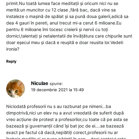
primit.Nu toată lumea face meditații și oricum nici nu se
merită:un muncitor cu 12 clase ,fără bac, dacă vine sa
instaleze o mașină de spălat și sa pună doua galerii,adică sa
dea 4 gauri în pereti, anul trecut mi-a cerut 6 milioane.Eu
pentru 6 milioane îmi tocesc creierii și nervii cu toți
dornici,talentați și netalentatii de învățătura care chipurile sunt
doar eșecul meu și dacă e reușită e doar reusita lor.Vedeti
ironia?
Reply
Niculae
spune:
19 decembrie 2021 la 15:49
Niciodată profesorii nu s au razbunat pe nimeni…ba
dimpotrivă,nici un elev nu a avut vreodată de suferit după
vreo acțiune de protest a profesorilor,cu toate că pe asta se
bazează și guvernanții când își bat joc de ei….se bazează
exact pe factul că dacă,neplătiți corect,profesorii nu ar
încheia mediile,și ar pune părinții în cap….deci,șantajul este