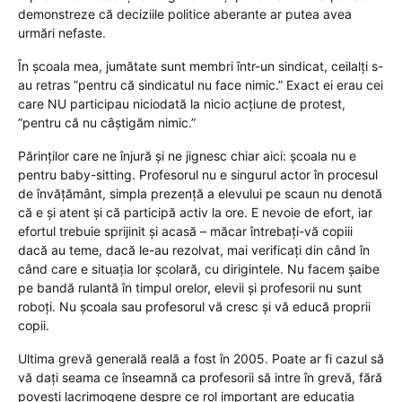
demonstreze că deciziile politice aberante ar putea avea
urmări nefaste.
În școala mea, jumătate sunt membri într-un sindicat, ceilalți s-
au retras ”pentru că sindicatul nu face nimic.” Exact ei erau cei
care NU participau niciodată la nicio acțiune de protest,
”pentru că nu câștigăm nimic.”
Părinților care ne înjură și ne jignesc chiar aici: școala nu e
pentru baby-sitting. Profesorul nu e singurul actor în procesul
de învățământ, simpla prezență a elevului pe scaun nu denotă
că e și atent și că participă activ la ore. E nevoie de efort, iar
efortul trebuie sprijinit și acasă – măcar întrebați-vă copiii
dacă au teme, dacă le-au rezolvat, mai verificați din când în
când care e situația lor școlară, cu dirigintele. Nu facem șaibe
pe bandă rulantă în timpul orelor, elevii și profesorii nu sunt
roboți. Nu școala sau profesorul vă cresc și vă educă proprii
copii.
Ultima grevă generală reală a fost în 2005. Poate ar fi cazul să
vă dați seama ce înseamnă ca profesorii să intre în grevă, fără
povești lacrimogene despre ce rol important are educația