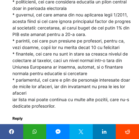
* politicienii, cei care considera educatia un pilon central
doar in perioada electorala
* guvernul, cel care amana din nou aplicarea legii 1/2011,
acesta fiind si cel care ignora principalul factor de progres
al societatii: cercetarea, al carui buget de cel putin 1% din
PIB este amanat pentru a 20-a oara.
* parintii, cei care pun presiune pe profesori, pentru ca,
vezi doamne, copii lor nu merita decat 10 cu felicitari
* finantele, cei care nu sunt in stare sa creasca nivelul de
colectare al taxelor, caci un nivel normal intr-o tara din
Uniunea Europeana ar insemna, automat, si o finantare
normala pentru educatie si cercetare
* parlamentul, cel care e plin de personaje interesate doar
de micile lor afaceri, iar din invatamant nu prea le ies lor
afaceri
iar lista mai poate continua cu multe alte pozitii, care nu-s
dedicate profesorilor.
Reply