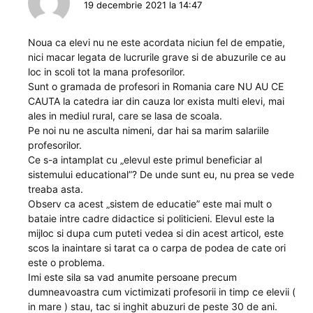
19 decembrie 2021 la 14:47
Noua ca elevi nu ne este acordata niciun fel de empatie,
nici macar legata de lucrurile grave si de abuzurile ce au
loc in scoli tot la mana profesorilor.
Sunt o gramada de profesori in Romania care NU AU CE
CAUTA la catedra iar din cauza lor exista multi elevi, mai
ales in mediul rural, care se lasa de scoala.
Pe noi nu ne asculta nimeni, dar hai sa marim salariile
profesorilor.
Ce s-a intamplat cu „elevul este primul beneficiar al
sistemului educational”? De unde sunt eu, nu prea se vede
treaba asta.
Observ ca acest „sistem de educatie” este mai mult o
bataie intre cadre didactice si politicieni. Elevul este la
mijloc si dupa cum puteti vedea si din acest articol, este
scos la inaintare si tarat ca o carpa de podea de cate ori
este o problema.
Imi este sila sa vad anumite persoane precum
dumneavoastra cum victimizati profesorii in timp ce elevii (
in mare ) stau, tac si inghit abuzuri de peste 30 de ani.