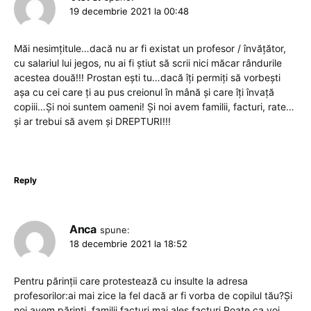
19 decembrie 2021 la 00:48
Măi nesimțitule…dacă nu ar fi existat un profesor / învățător,
cu salariul lui jegos, nu ai fi știut să scrii nici măcar rândurile
acestea două!!! Prostan ești tu…dacă îți permiți să vorbești
așa cu cei care ți au pus creionul în mână și care îți învață
copiii…Și noi suntem oameni! Și noi avem familii, facturi, rate…
și ar trebui să avem și DREPTURI!!!
Reply
Anca
spune:
18 decembrie 2021 la 18:52
Pentru părinții care protestează cu insulte la adresa
profesorilor:ai mai zice la fel dacă ar fi vorba de copilul tău?Și
noi avem părinți, familii,facturi,mai ales facturi.Poate ca voi