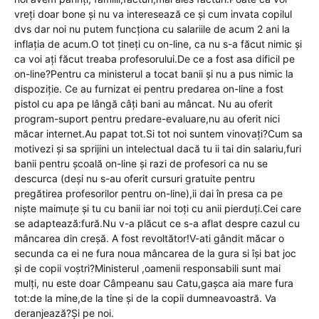
vreți doar bone și nu va interesează ce și cum invata copilul
dvs dar noi nu putem funcționa cu salariile de acum 2 ani la
inflația de acum.O tot țineți cu on-line, ca nu s-a făcut nimic și
ca voi ați făcut treaba profesorului.De ce a fost asa dificil pe
on-line?Pentru ca ministerul a tocat banii și nu a pus nimic la
dispoziție. Ce au furnizat ei pentru predarea on-line a fost
pistol cu apa pe lângă câți bani au mâncat. Nu au oferit
program-suport pentru predare-evaluare,nu au oferit nici
măcar internet.Au papat tot.Si tot noi suntem vinovați?Cum sa
motivezi și sa sprijini un intelectual dacă tu ii tai din salariu,furi
banii pentru școală on-line și razi de profesori ca nu se
descurca (deși nu s-au oferit cursuri gratuite pentru
pregătirea profesorilor pentru on-line),ii dai în presa ca pe
niște maimuțe și tu cu banii iar noi toți cu anii pierduți.Cei care
se adaptează:fură.Nu v-a plăcut ce s-a aflat despre cazul cu
mâncarea din creșă. A fost revoltător!V-ati gândit măcar o
secunda ca ei ne fura noua mâncarea de la gura si își bat joc
și de copii voștri?Ministerul ,oamenii responsabili sunt mai
mulți, nu este doar Câmpeanu sau Catu,gașca aia mare fura
tot:de la mine,de la tine și de la copii dumneavoastră. Va
deranjează?Și pe noi.