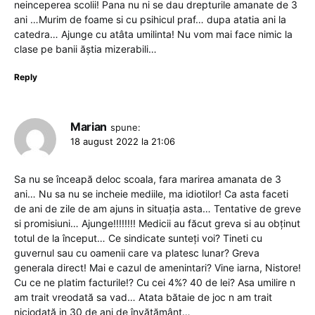
neinceperea scolii! Pana nu ni se dau drepturile amanate de 3
ani …Murim de foame si cu psihicul praf… dupa atatia ani la
catedra… Ajunge cu atâta umilinta! Nu vom mai face nimic la
clase pe banii ăștia mizerabili…
Reply
Marian
spune:
18 august 2022 la 21:06
Sa nu se înceapă deloc scoala, fara marirea amanata de 3
ani… Nu sa nu se incheie mediile, ma idiotilor! Ca asta faceti
de ani de zile de am ajuns in situația asta… Tentative de greve
si promisiuni… Ajunge!!!!!!!! Medicii au făcut greva si au obținut
totul de la început… Ce sindicate sunteți voi? Tineti cu
guvernul sau cu oamenii care va platesc lunar? Greva
generala direct! Mai e cazul de amenintari? Vine iarna, Nistore!
Cu ce ne platim facturile!? Cu cei 4%? 40 de lei? Asa umilire n
am trait vreodată sa vad… Atata bătaie de joc n am trait
niciodată in 30 de ani de învățământ…