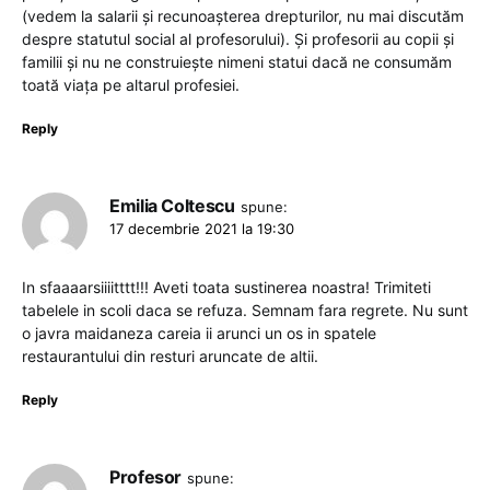
(vedem la salarii și recunoașterea drepturilor, nu mai discutăm
despre statutul social al profesorului). Și profesorii au copii și
familii și nu ne construiește nimeni statui dacă ne consumăm
toată viața pe altarul profesiei.
Reply
Emilia Coltescu
spune:
17 decembrie 2021 la 19:30
In sfaaaarsiiiitttt!!! Aveti toata sustinerea noastra! Trimiteti
tabelele in scoli daca se refuza. Semnam fara regrete. Nu sunt
o javra maidaneza careia ii arunci un os in spatele
restaurantului din resturi aruncate de altii.
Reply
Profesor
spune: