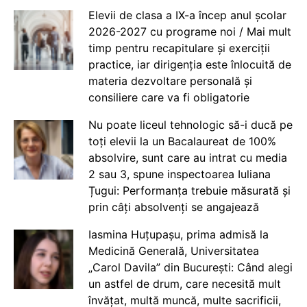
Elevii de clasa a IX-a încep anul școlar
2026-2027 cu programe noi / Mai mult
timp pentru recapitulare și exerciții
practice, iar dirigenția este înlocuită de
materia dezvoltare personală și
consiliere care va fi obligatorie
Nu poate liceul tehnologic să-i ducă pe
toți elevii la un Bacalaureat de 100%
absolvire, sunt care au intrat cu media
2 sau 3, spune inspectoarea Iuliana
Țugui: Performanța trebuie măsurată și
prin câți absolvenți se angajează
Iasmina Huțupașu, prima admisă la
Medicină Generală, Universitatea
„Carol Davila” din București: Când alegi
un astfel de drum, care necesită mult
învățat, multă muncă, multe sacrificii,