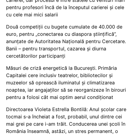
carierei, dar procesul e între statele cu venituri mari
pentru profesori încă de la începutul carierei și cele
cu cele mai mici salarii
Două competiții cu bugete cumulate de 40.000 de
euro, pentru „conectarea cu diaspora științifică”,
anunțate de Autoritatea Națională pentru Cercetare.
Banii – pentru transportul, cazarea și diurna
cercetătorilor participanți
Măsuri de criză energetică la București. Primăria
Capitalei cere inclusiv teatrelor, bibliotecilor și
muzeelor să oprească iluminatul și climatizarea
noaptea, iar angajaților să se reorganizeze în birouri
pentru a folosi cât mai optim aerul condiționat
Directoarea Violeta Estrella Bontilă: Anul școlar care
tocmai s-a încheiat a fost, probabil, unul dintre cei
mai grei pe care i-am trăit. Conducerea unei școli în
România înseamnă, astăzi, un stres permanent, o