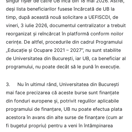
singur fișier de către UB încă din 18 mai 2026. Astfel,
deși lista beneficiarilor fusese încărcată de UB la
timp, după această nouă solicitare a UEFISCDI, de
vineri, 3 iulie 2026, documentul centralizator a trebuit
reorganizat și reîncărcat în platformă conform noilor
cerințe. De altfel, procedurile din cadrul Programului
„Educație și Ocupare 2021 – 2027”, nu sunt stabilite
de Universitatea din București, iar UB, ca beneficiar al
programului, nu poate decât să le pună în execuție.
3. Nu în ultimul rând, Universitatea din București
mai face precizarea că aceste burse sunt finanțate
din fonduri europene și, potrivit regulilor aplicabile
programului de finanțare, UB nu poate efectua plata
acestora în avans din alte surse de finanțare (cum ar
fi bugetul propriu) pentru a veni în întâmpinarea