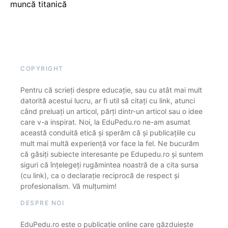
muncă titanică
COPYRIGHT
Pentru că scrieți despre educație, sau cu atât mai mult
datorită acestui lucru, ar fi util să citați cu link, atunci
când preluați un articol, părți dintr-un articol sau o idee
care v-a inspirat. Noi, la EduPedu.ro ne-am asumat
această conduită etică și sperăm că și publicațiile cu
mult mai multă experiență vor face la fel. Ne bucurăm
că găsiți subiecte interesante pe Edupedu.ro și suntem
siguri că înțelegeți rugămintea noastră de a cita sursa
(cu link), ca o declarație reciprocă de respect și
profesionalism. Vă mulțumim!
DESPRE NOI
EduPedu.ro este o publicație online care găzduiește