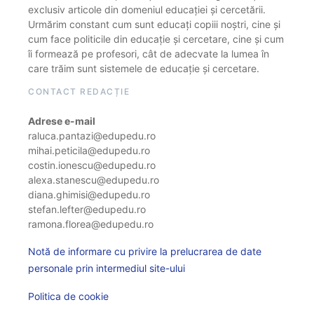
exclusiv articole din domeniul educației și cercetării.
Urmărim constant cum sunt educați copiii noștri, cine și
cum face politicile din educație și cercetare, cine și cum
îi formează pe profesori, cât de adecvate la lumea în
care trăim sunt sistemele de educație și cercetare.
CONTACT REDACȚIE
Adrese e-mail
raluca.pantazi@edupedu.ro
mihai.peticila@edupedu.ro
costin.ionescu@edupedu.ro
alexa.stanescu@edupedu.ro
diana.ghimisi@edupedu.ro
stefan.lefter@edupedu.ro
ramona.florea@edupedu.ro
Notă de informare cu privire la prelucrarea de date
personale prin intermediul site-ului
Politica de cookie