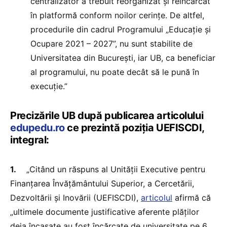
centralizator a trebuit reorganizat și reîncărcat
în platformă conform noilor cerințe. De altfel,
procedurile din cadrul Programului „Educație și
Ocupare 2021 – 2027”, nu sunt stabilite de
Universitatea din București, iar UB, ca beneficiar
al programului, nu poate decât să le pună în
execuție.”
Precizările UB după publicarea articolului
edupedu.ro
ce prezintă poziția UEFISCDI,
integral:
1.
„Citând un răspuns al Unității Executive pentru
Finanțarea Învățământului Superior, a Cercetării,
Dezvoltării și Inovării (UEFISCDI),
articolul
afirmă că
„ultimele documente justificative aferente plăților
deja încasate au fost încărcate de universitate pe 6