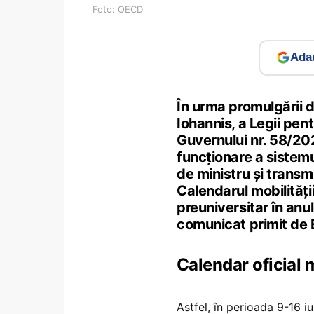
Foto: OECD
Adau
În urma promulgării 
Iohannis, a Legii pe
Guvernului nr. 58/20
funcționare a sistemu
de ministru și transmi
Calendarul mobilități
preuniversitar în anu
comunicat primit de
Calendar oficial 
Astfel, în perioada 9-16 i