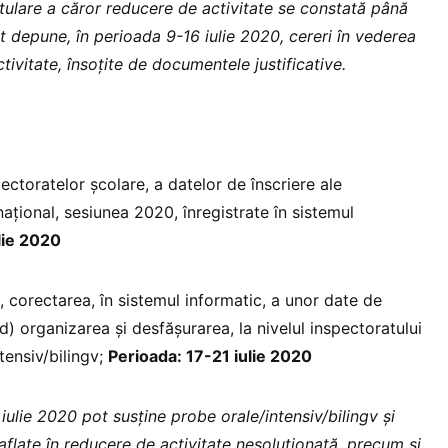
itulare a căror reducere de activitate se constată până
t depune, în perioada 9-16 iulie 2020, cereri în vederea
ctivitate, însoţite de documentele justificative.
pectoratelor școlare, a datelor de înscriere ale
naţional, sesiunea 2020, înregistrate în sistemul
lie 2020
z, corectarea, în sistemul informatic, a unor date de
 d) organizarea și desfășurarea, la nivelul inspectoratului
tensiv/bilingv;
Perioada: 17-21 iulie 2020
 iulie 2020 pot susține probe orale/intensiv/bilingv și
 aflate în reducere de activitate nesoluționată, precum și