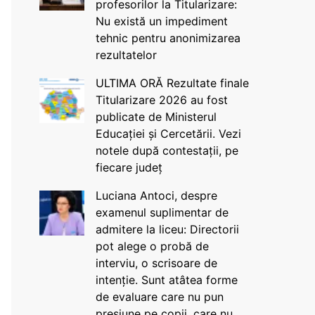
profesorilor la Titularizare:
Nu există un impediment
tehnic pentru anonimizarea
rezultatelor
ULTIMA ORĂ Rezultate finale
Titularizare 2026 au fost
publicate de Ministerul
Educației și Cercetării. Vezi
notele după contestații, pe
fiecare județ
Luciana Antoci, despre
examenul suplimentar de
admitere la liceu: Directorii
pot alege o probă de
interviu, o scrisoare de
intenție. Sunt atâtea forme
de evaluare care nu pun
presiune pe copii, care nu