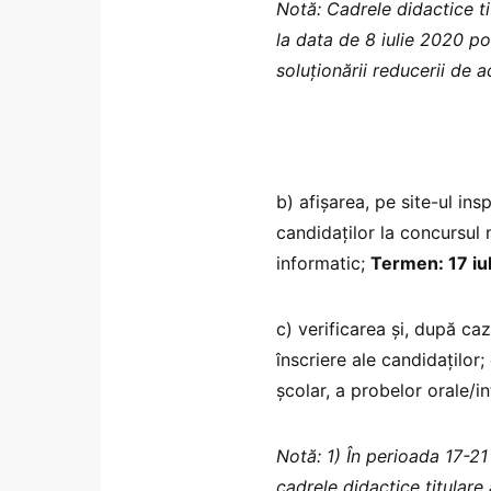
Notă: Cadrele didactice t
la data de 8 iulie 2020 po
soluţionării reducerii de a
b) afișarea, pe site-ul ins
candidaților la concursul 
informatic;
Termen: 17 iu
c) verificarea şi, după ca
înscriere ale candidaţilor;
școlar, a probelor orale/in
Notă: 1) În perioada 17-21
cadrele didactice titulare