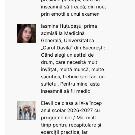
înseamnă să treacă, din nou,
prin emoțiile unui examen
Iasmina Huțupașu, prima
admisă la Medicină
Generală, Universitatea
„Carol Davila” din București:
Când alegi un astfel de
drum, care necesită mult
învățat, multă muncă, multe
sacrificii, trebuie s-o faci cu
sufletul. Pentru mine, asta
înseamnă să fii medic
Elevii de clasa a IX-a încep
anul școlar 2026-2027 cu
programe noi / Mai mult
timp pentru recapitulare și
exerciții practice, iar