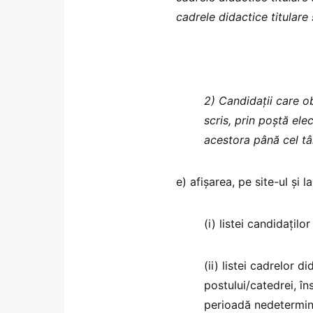
cadrele didactice titulare 
2) Candidații care ob
scris, prin poștă ele
acestora până cel târ
e) afișarea, pe site-ul și l
(i) listei candidaților 
(ii) listei cadrelor 
postului/catedrei, în
perioadă nedetermina