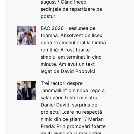
august / Când încep
ședințele de repartizare pe
posturi
BAC 2026 - sesiunea de
toamnă. Absolvent de liceu,
după examenul oral la Limba
română: A fost foarte
simplu, am terminat în cinci
minute. Am avut un text
legat de David Popovici
Trei rectori despre
„anomaliile” din noua Lege a
salarizării: fostul ministru
Daniel David, surprins de
proiectul „care nu respectă
nimic din ce știam” / Marian
Preda: Prin promovări foarte
mulți ajung să ia mai puțini