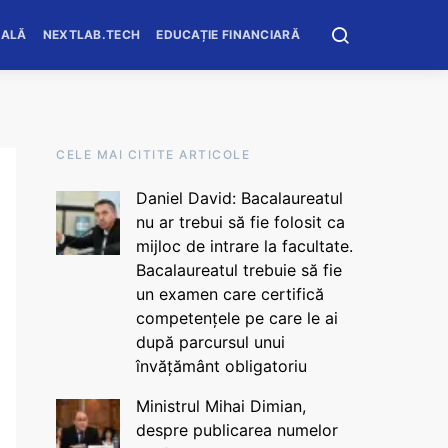
OALĂ
NEXTLAB.TECH
EDUCAȚIE FINANCIARĂ
CELE MAI CITITE ARTICOLE
Daniel David: Bacalaureatul
nu ar trebui să fie folosit ca
mijloc de intrare la facultate.
Bacalaureatul trebuie să fie
un examen care certifică
competențele pe care le ai
după parcursul unui
învățământ obligatoriu
Ministrul Mihai Dimian,
despre publicarea numelor