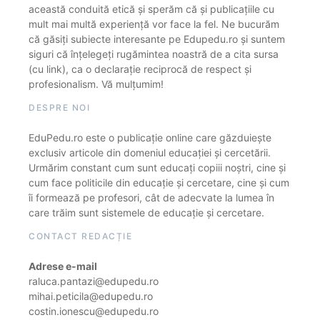
această conduită etică și sperăm că și publicațiile cu
mult mai multă experiență vor face la fel. Ne bucurăm
că găsiți subiecte interesante pe Edupedu.ro și suntem
siguri că înțelegeți rugămintea noastră de a cita sursa
(cu link), ca o declarație reciprocă de respect și
profesionalism. Vă mulțumim!
DESPRE NOI
EduPedu.ro este o publicație online care găzduiește
exclusiv articole din domeniul educației și cercetării.
Urmărim constant cum sunt educați copiii noștri, cine și
cum face politicile din educație și cercetare, cine și cum
îi formează pe profesori, cât de adecvate la lumea în
care trăim sunt sistemele de educație și cercetare.
CONTACT REDACȚIE
Adrese e-mail
raluca.pantazi@edupedu.ro
mihai.peticila@edupedu.ro
costin.ionescu@edupedu.ro