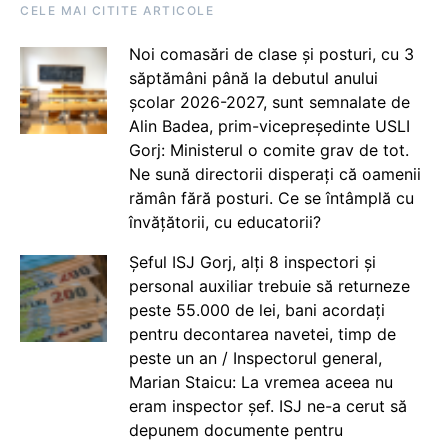
CELE MAI CITITE ARTICOLE
Noi comasări de clase și posturi, cu 3
săptămâni până la debutul anului
școlar 2026-2027, sunt semnalate de
Alin Badea, prim-vicepreședinte USLI
Gorj: Ministerul o comite grav de tot.
Ne sună directorii disperați că oamenii
rămân fără posturi. Ce se întâmplă cu
învățătorii, cu educatorii?
Șeful ISJ Gorj, alți 8 inspectori și
personal auxiliar trebuie să returneze
peste 55.000 de lei, bani acordați
pentru decontarea navetei, timp de
peste un an / Inspectorul general,
Marian Staicu: La vremea aceea nu
eram inspector șef. ISJ ne-a cerut să
depunem documente pentru