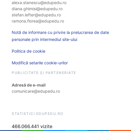
alexa.stanescu@edupedu.ro
diana.ghimisi@edupedu.ro
stefan.lefter@edupedu.ro
ramona.florea@edupedu.ro
Notă de informare cu privire la prelucrarea de date
personale prin intermediul site-ului
Politica de cookie
Modifică setarile cookie-urilor
PUBLICITATE ȘI PARTENERIATE
Adresă de e-mail
comunicare@edupedu.ro
STATISTICI EDUPEDU.RO
466.066.441 vizite