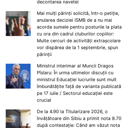
decontarea navetei
Mai mulți părinți solicită, într-o petiție,
anularea deciziei ISMB de a nu mai
acorda sumele pentru posturile la plata
cu ora din cadrul cluburilor copiilor:
Multe cercuri de activități extrașcolare
vor dispărea de la 1 septembrie, spun
părinții
Ministrul interimar al Muncii Dragos
Pîslaru: În urma ultimelor discuții cu
ministrul Educației lucrurile sunt mult
îmbunătățite față de varianta publicată
pe 17 iulie / Sectorul educației este
crucial
De la 4.90 la Titularizare 2026, o
învățătoare din Sibiu a primit nota 8.70
după contestație: Când am văzut nota