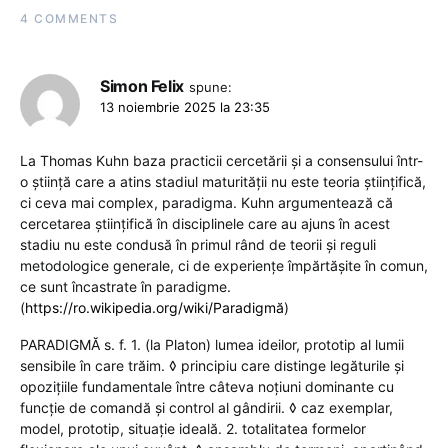
4 COMMENTS
Simon Felix
spune:
13 noiembrie 2025 la 23:35
La Thomas Kuhn baza practicii cercetării și a consensului într-
o știință care a atins stadiul maturității nu este teoria științifică,
ci ceva mai complex, paradigma. Kuhn argumentează că
cercetarea științifică în disciplinele care au ajuns în acest
stadiu nu este condusă în primul rând de teorii și reguli
metodologice generale, ci de experiențe împărtășite în comun,
ce sunt încastrate în paradigme.
(
https://ro.wikipedia.org/wiki/Paradigmă
)
PARADIGMĂ s. f. 1. (la Platon) lumea ideilor, prototip al lumii
sensibile în care trăim. ◊ principiu care distinge legăturile și
opozițiile fundamentale între câteva noțiuni dominante cu
funcție de comandă și control al gândirii. ◊ caz exemplar,
model, prototip, situație ideală. 2. totalitatea formelor