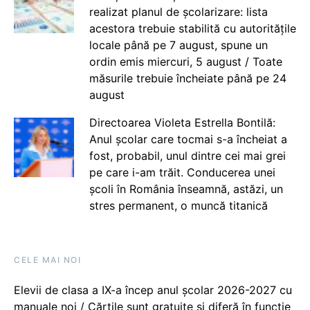
realizat planul de școlarizare: lista
acestora trebuie stabilită cu autoritățile
locale până pe 7 august, spune un
ordin emis miercuri, 5 august / Toate
măsurile trebuie încheiate până pe 24
august
Directoarea Violeta Estrella Bontilă:
Anul școlar care tocmai s-a încheiat a
fost, probabil, unul dintre cei mai grei
pe care i-am trăit. Conducerea unei
școli în România înseamnă, astăzi, un
stres permanent, o muncă titanică
CELE MAI NOI
Elevii de clasa a IX-a încep anul școlar 2026-2027 cu
manuale noi / Cărțile sunt gratuite și diferă în funcție