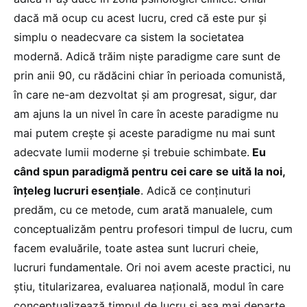
dacă mă ocup cu acest lucru, cred că este pur și
simplu o neadecvare ca sistem la societatea
modernă. Adică trăim niște paradigme care sunt de
prin anii 90, cu rădăcini chiar în perioada comunistă,
în care ne-am dezvoltat și am progresat, sigur, dar
am ajuns la un nivel în care în aceste paradigme nu
mai putem crește și aceste paradigme nu mai sunt
adecvate lumii moderne și trebuie schimbate.
Eu
când spun paradigmă pentru cei care se uită la noi,
înțeleg lucruri esențiale
. Adică ce conținuturi
predăm, cu ce metode, cum arată manualele, cum
conceptualizăm pentru profesori timpul de lucru, cum
facem evaluările, toate astea sunt lucruri cheie,
lucruri fundamentale. Ori noi avem aceste practici, nu
știu, titularizarea, evaluarea națională, modul în care
conceptualizează timpul de lucru și așa mai departe,