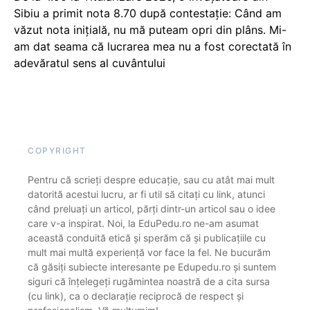
Sibiu a primit nota 8.70 după contestație: Când am
văzut nota inițială, nu mă puteam opri din plâns. Mi-
am dat seama că lucrarea mea nu a fost corectată în
adevăratul sens al cuvântului
COPYRIGHT
Pentru că scrieți despre educație, sau cu atât mai mult
datorită acestui lucru, ar fi util să citați cu link, atunci
când preluați un articol, părți dintr-un articol sau o idee
care v-a inspirat. Noi, la EduPedu.ro ne-am asumat
această conduită etică și sperăm că și publicațiile cu
mult mai multă experiență vor face la fel. Ne bucurăm
că găsiți subiecte interesante pe Edupedu.ro și suntem
siguri că înțelegeți rugămintea noastră de a cita sursa
(cu link), ca o declarație reciprocă de respect și