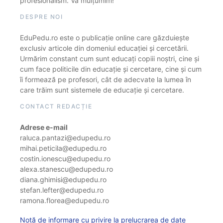
profesionalism. Vă mulțumim!
DESPRE NOI
EduPedu.ro este o publicație online care găzduiește
exclusiv articole din domeniul educației și cercetării.
Urmărim constant cum sunt educați copiii noștri, cine și
cum face politicile din educație și cercetare, cine și cum
îi formează pe profesori, cât de adecvate la lumea în
care trăim sunt sistemele de educație și cercetare.
CONTACT REDACȚIE
Adrese e-mail
raluca.pantazi@edupedu.ro
mihai.peticila@edupedu.ro
costin.ionescu@edupedu.ro
alexa.stanescu@edupedu.ro
diana.ghimisi@edupedu.ro
stefan.lefter@edupedu.ro
ramona.florea@edupedu.ro
Notă de informare cu privire la prelucrarea de date