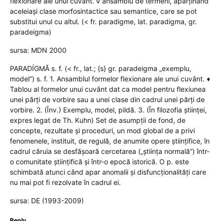
flexionare ale unui cuvânt. ◊ ansamblu de termeni, aparținând
aceleiași clase morfosintactice sau semantice, care se pot
substitui unul cu altul. (< fr. paradigme, lat. paradigma, gr.
paradeigma)
sursa: MDN 2000
PARADÍGMĂ s. f. (< fr., lat.; {s} gr. paradeigma „exemplu,
model”) s. f. 1. Ansamblul formelor flexionare ale unui cuvânt. ♦
Tablou al formelor unui cuvânt dat ca model pentru flexiunea
unei părți de vorbire sau a unei clase din cadrul unei părți de
vorbire. 2. (Înv.) Exemplu, model, pildă. 3. (În filozofia științei,
expres legat de Th. Kuhn) Set de asumpții de fond, de
concepte, rezultate și proceduri, un mod global de a privi
fenomenele, instituit, de regulă, de anumite opere științifice, în
cadrul căruia se desfășoară cercetarea („știința normală”) într-
o comunitate științifică și într-o epocă istorică. O p. este
schimbată atunci când apar anomalii și disfuncționalități care
nu mai pot fi rezolvate în cadrul ei.
sursa: DE (1993-2009)
Reply