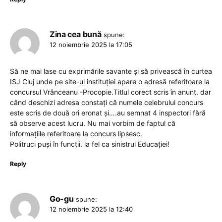
Zina cea bună
spune:
12 noiembrie 2025 la 17:05
Să ne mai lase cu exprimările savante și să privească în curtea
ISJ Cluj unde pe site-ul instituției apare o adresă referitoare la
concursul Vrânceanu -Procopie.Titlul corect scris în anunț. dar
când deschizi adresa constați că numele celebrului concurs
este scris de două ori eronat și….au semnat 4 inspectori fără
să observe acest lucru. Nu mai vorbim de faptul că
informațiile referitoare la concurs lipsesc.
Politruci puși în funcții. la fel ca sinistrul Educației!
Reply
Go-gu
spune:
12 noiembrie 2025 la 12:40