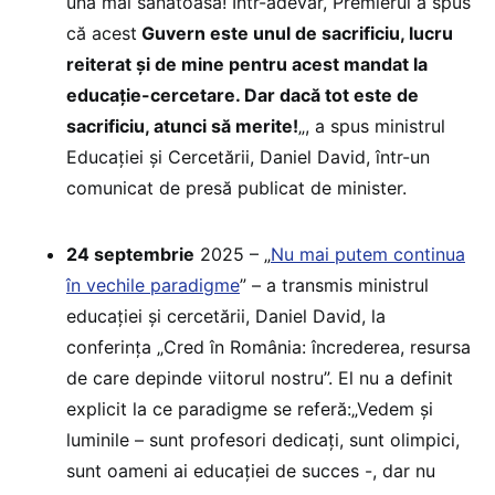
una mai sănătoasă! Într-adevăr, Premierul a spus
că acest
Guvern este unul de sacrificiu, lucru
reiterat și de mine pentru acest mandat la
educație-cercetare. Dar dacă tot este de
sacrificiu, atunci să merite!
„, a spus ministrul
Educației și Cercetării, Daniel David, într-un
comunicat de presă publicat de minister.
24 septembrie
2025 – „
Nu mai putem continua
în vechile paradigme
” – a transmis ministrul
educației și cercetării, Daniel David, la
conferința „Cred în România: încrederea, resursa
de care depinde viitorul nostru”. El nu a definit
explicit la ce paradigme se referă:„Vedem și
luminile – sunt profesori dedicați, sunt olimpici,
sunt oameni ai educației de succes -, dar nu