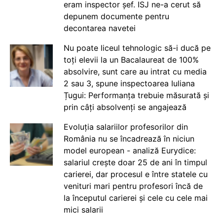
eram inspector șef. ISJ ne-a cerut să
depunem documente pentru
decontarea navetei
Nu poate liceul tehnologic să-i ducă pe
toți elevii la un Bacalaureat de 100%
absolvire, sunt care au intrat cu media
2 sau 3, spune inspectoarea Iuliana
Țugui: Performanța trebuie măsurată și
prin câți absolvenți se angajează
Evoluția salariilor profesorilor din
România nu se încadrează în niciun
model european - analiză Eurydice:
salariul crește doar 25 de ani în timpul
carierei, dar procesul e între statele cu
venituri mari pentru profesori încă de
la începutul carierei și cele cu cele mai
mici salarii