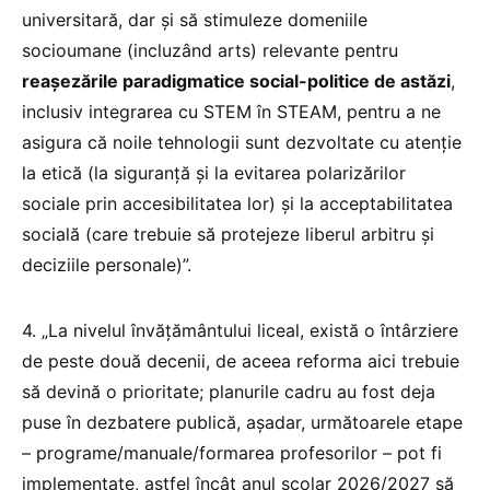
universitară, dar și să stimuleze domeniile
socioumane (incluzând arts) relevante pentru
reașezările paradigmatice social-politice de astăzi
,
inclusiv integrarea cu STEM în STEAM, pentru a ne
asigura că noile tehnologii sunt dezvoltate cu atenție
la etică (la siguranță și la evitarea polarizărilor
sociale prin accesibilitatea lor) și la acceptabilitatea
socială (care trebuie să protejeze liberul arbitru și
deciziile personale)”.
4. „La nivelul învățământului liceal, există o întârziere
de peste două decenii, de aceea reforma aici trebuie
să devină o prioritate; planurile cadru au fost deja
puse în dezbatere publică, așadar, următoarele etape
– programe/manuale/formarea profesorilor – pot fi
implementate, astfel încât anul școlar 2026/2027 să