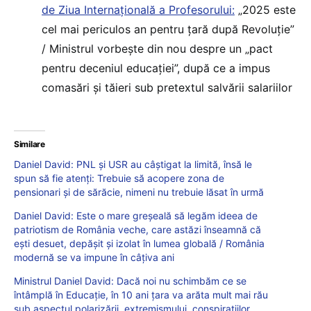
de Ziua Internațională a Profesorului:
„2025 este
cel mai periculos an pentru țară după Revoluție”
/ Ministrul vorbește din nou despre un „pact
pentru deceniul educației”, după ce a impus
comasări și tăieri sub pretextul salvării salariilor
Similare
Daniel David: PNL și USR au câștigat la limită, însă le
spun să fie atenți: Trebuie să acopere zona de
pensionari și de sărăcie, nimeni nu trebuie lăsat în urmă
Daniel David: Este o mare greșeală să legăm ideea de
patriotism de România veche, care astăzi înseamnă că
ești desuet, depășit și izolat în lumea globală / România
modernă se va impune în câțiva ani
Ministrul Daniel David: Dacă noi nu schimbăm ce se
întâmplă în Educație, în 10 ani țara va arăta mult mai rău
sub aspectul polarizării, extremismului, conspirațiilor,