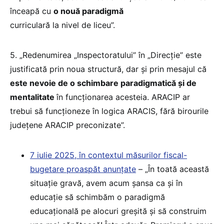
înceapă cu
o nouă paradigmă
curriculară la nivel de liceu”.
5. „Redenumirea „Inspectoratului” în „Direcție” este
justificată prin noua structură, dar și prin mesajul că
este nevoie de o schimbare paradigmatică și de
mentalitate
în funcționarea acesteia. ARACIP ar
trebui să funcționeze în logica ARACIS, fără birourile
județene ARACIP preconizate”.
7 iulie 2025, în contextul măsurilor fiscal-
bugetare proaspăt anunțate
– „În toată această
situație gravă, avem acum șansa ca și în
educație să schimbăm o paradigmă
educațională pe alocuri greșită și să construim