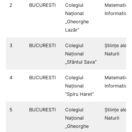
2
BUCURESTI
Colegiul
Matematică
Naţional
Informatică
„Gheorghe
Lazăr”
3
BUCURESTI
Colegiul
Ştiinţe ale
Naţional
Naturii
„Sfântul Sava”
4
BUCURESTI
Colegiul
Matematică
Național
Informatică
”Spiru Haret”
5
BUCURESTI
Colegiul
Ştiinţe ale
Naţional
Naturii
„Gheorghe