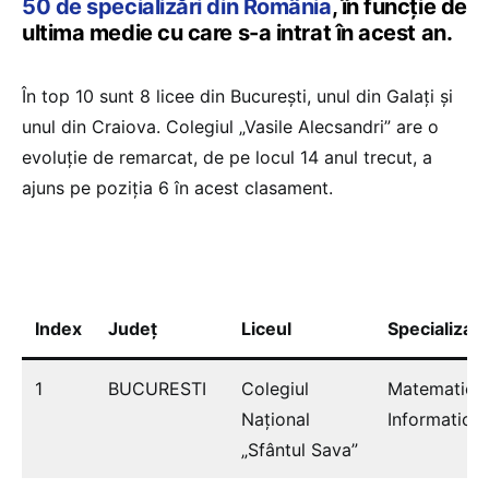
50 de specializări din România
, în funcție de
ultima medie cu care s-a intrat în acest an.
În top 10 sunt 8 licee din București, unul din Galați și
unul din Craiova. Colegiul „Vasile Alecsandri” are o
evoluție de remarcat, de pe locul 14 anul trecut, a
ajuns pe poziția 6 în acest clasament.
Index
Județ
Liceul
Specializar
1
BUCURESTI
Colegiul
Matematică
Naţional
Informatică
„Sfântul Sava”