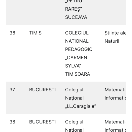
„PETRU
RAREȘ”
SUCEAVA
36
TIMIS
COLEGIUL
Ştiinţe ale
NAȚIONAL
Naturii
PEDAGOGIC
„CARMEN
SYLVA”
TIMIȘOARA
37
BUCURESTI
Colegiul
Matematică
Naţional
Informatică
„I.L.Caragiale”
38
BUCURESTI
Colegiul
Matematică
Naţional
Informatică