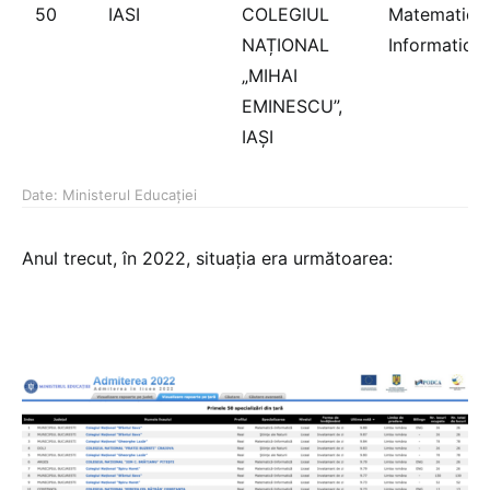
50
IASI
COLEGIUL
Matematică
NAȚIONAL
Informatică
„MIHAI
EMINESCU”,
IAŞI
Date: Ministerul Educației
Anul trecut, în 2022, situația era următoarea: