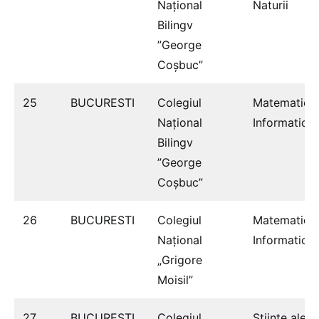
Național
Naturii
Bilingv
”George
Coșbuc”
25
BUCURESTI
Colegiul
Matematică
Național
Informatică
Bilingv
”George
Coșbuc”
26
BUCURESTI
Colegiul
Matematică
Naţional
Informatică
„Grigore
Moisil”
27
BUCURESTI
Colegiul
Ştiinţe ale