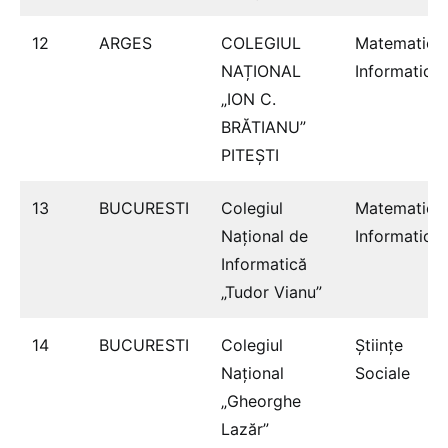
12
ARGES
COLEGIUL
Matematică
NAȚIONAL
Informatică
„ION C.
BRĂTIANU”
PITEȘTI
13
BUCURESTI
Colegiul
Matematică
Naţional de
Informatică
Informatică
„Tudor Vianu”
14
BUCURESTI
Colegiul
Ştiinţe
Naţional
Sociale
„Gheorghe
Lazăr”