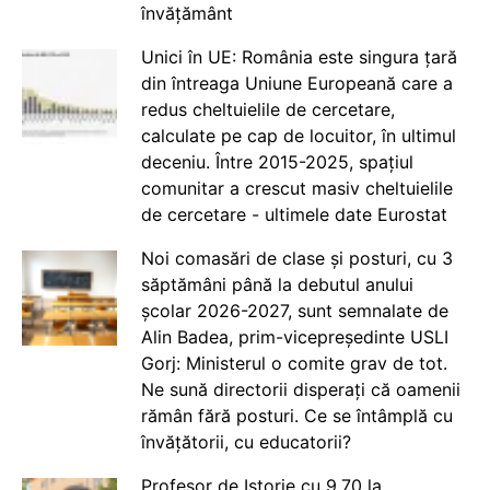
învățământ
Unici în UE: România este singura țară
din întreaga Uniune Europeană care a
redus cheltuielile de cercetare,
calculate pe cap de locuitor, în ultimul
deceniu. Între 2015-2025, spațiul
comunitar a crescut masiv cheltuielile
de cercetare - ultimele date Eurostat
Noi comasări de clase și posturi, cu 3
săptămâni până la debutul anului
școlar 2026-2027, sunt semnalate de
Alin Badea, prim-vicepreședinte USLI
Gorj: Ministerul o comite grav de tot.
Ne sună directorii disperați că oamenii
rămân fără posturi. Ce se întâmplă cu
învățătorii, cu educatorii?
Profesor de Istorie cu 9.70 la