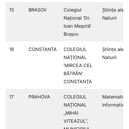
15
BRASOV
Colegiul
Ştiinţe ale
Național ‘Dr.
Naturii
Ioan Meșotă’
Brașov
16
CONSTANTA
COLEGIUL
Ştiinţe ale
NAŢIONAL
Naturii
’MIRCEA CEL
BĂTRÂN’
CONSTANŢA
17
PRAHOVA
COLEGIUL
Matematică
NAȚIONAL
Informatică
„MIHAI
VITEAZUL”,
MUNICIPIUL