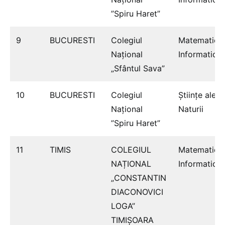
”Spiru Haret”
9
BUCURESTI
Colegiul
Matematică
Naţional
Informatică
„Sfântul Sava”
10
BUCURESTI
Colegiul
Ştiinţe ale
Național
Naturii
”Spiru Haret”
11
TIMIS
COLEGIUL
Matematică
NAȚIONAL
Informatică
„CONSTANTIN
DIACONOVICI
LOGA”
TIMIȘOARA