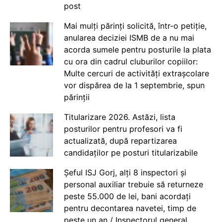
post
Mai mulți părinți solicită, într-o petiție,
anularea deciziei ISMB de a nu mai
acorda sumele pentru posturile la plata
cu ora din cadrul cluburilor copiilor:
Multe cercuri de activități extrașcolare
vor dispărea de la 1 septembrie, spun
părinții
Titularizare 2026. Astăzi, lista
posturilor pentru profesori va fi
actualizată, după repartizarea
candidaților pe posturi titularizabile
Șeful ISJ Gorj, alți 8 inspectori și
personal auxiliar trebuie să returneze
peste 55.000 de lei, bani acordați
pentru decontarea navetei, timp de
peste un an / Inspectorul general,