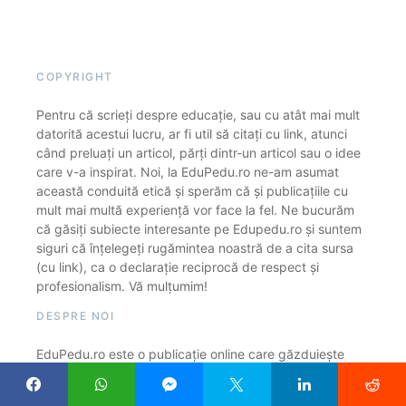
COPYRIGHT
Pentru că scrieți despre educație, sau cu atât mai mult
datorită acestui lucru, ar fi util să citați cu link, atunci
când preluați un articol, părți dintr-un articol sau o idee
care v-a inspirat. Noi, la EduPedu.ro ne-am asumat
această conduită etică și sperăm că și publicațiile cu
mult mai multă experiență vor face la fel. Ne bucurăm
că găsiți subiecte interesante pe Edupedu.ro și suntem
siguri că înțelegeți rugămintea noastră de a cita sursa
(cu link), ca o declarație reciprocă de respect și
profesionalism. Vă mulțumim!
DESPRE NOI
EduPedu.ro este o publicație online care găzduiește
exclusiv articole din domeniul educației și cercetării.
Urmărim constant cum sunt educați copiii noștri, cine și