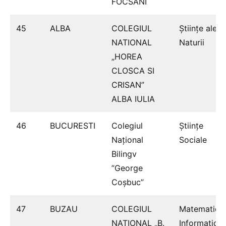
FOCSANI
45
ALBA
COLEGIUL
Ştiinţe ale
NATIONAL
Naturii
„HOREA
CLOSCA SI
CRISAN”
ALBA IULIA
46
BUCURESTI
Colegiul
Ştiinţe
Național
Sociale
Bilingv
”George
Coșbuc”
47
BUZAU
COLEGIUL
Matematică
NAŢIONAL „B.
Informatică