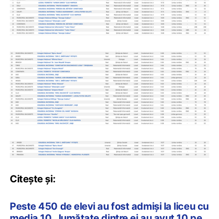
Citește și:
Peste 450 de elevi au fost admiși la liceu cu
media 10. Jumătate dintre ei au avut 10 pe