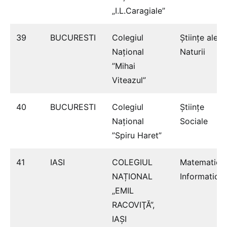
„I.L.Caragiale”
39
BUCURESTI
Colegiul
Ştiinţe ale
Național
Naturii
”Mihai
Viteazul”
40
BUCURESTI
Colegiul
Ştiinţe
Național
Sociale
”Spiru Haret”
41
IASI
COLEGIUL
Matematică
NAȚIONAL
Informatică
„EMIL
RACOVIŢĂ”,
IAŞI