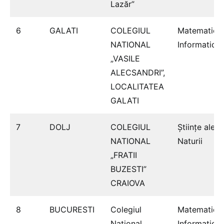
Lazăr”
6
GALATI
COLEGIUL
Matematică
NATIONAL
Informatică
„VASILE
ALECSANDRI”,
LOCALITATEA
GALATI
7
DOLJ
COLEGIUL
Ştiinţe ale
NATIONAL
Naturii
„FRATII
BUZESTI”
CRAIOVA
8
BUCURESTI
Colegiul
Matematică
Național
Informatică