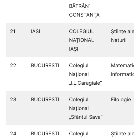
BĂTRÂN’
CONSTANŢA
21
IASI
COLEGIUL
Ştiinţe ale
NAȚIONAL
Naturii
IAŞI
22
BUCURESTI
Colegiul
Matematică
Naţional
Informatică
„I.L.Caragiale”
23
BUCURESTI
Colegiul
Filologie
Naţional
„Sfântul Sava”
24
BUCURESTI
Colegiul
Ştiinţe ale