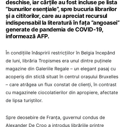
deschise, iar cărţile au fost incluse pe lista
”bunurilor esenţiale”, spre bucuria librarilor
şi a cititorilor, care au apreciat recursul
indispensabil la literatură în faţa ”angoasei”
generate de pandemia de COVID-19,
informează AFP.
În condiţiile înăspririi restricţiilor în Belgia începând
de luni, librăria Tropismes era unul dintre puţinele
magazine din Galeriile Regale – un elegant pasaj cu
acoperiş din sticlă situat în centrul oraşului Bruxelles
– care atrăgea un flux constat de clienţi, în contrast
cu magazinele ciocolatierilor din apropiere, afectate
de lipsa turiştilor.
Spre deosebire de Franţa, guvernul condus de
Alexander De Croo a introdus librăriile printre