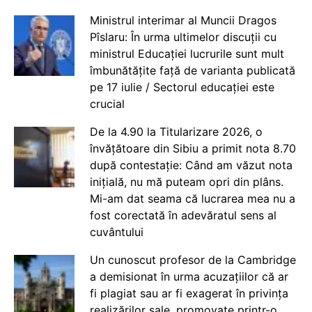
Ministrul interimar al Muncii Dragos
Pîslaru: În urma ultimelor discuții cu
ministrul Educației lucrurile sunt mult
îmbunătățite față de varianta publicată
pe 17 iulie / Sectorul educației este
crucial
De la 4.90 la Titularizare 2026, o
învățătoare din Sibiu a primit nota 8.70
după contestație: Când am văzut nota
inițială, nu mă puteam opri din plâns.
Mi-am dat seama că lucrarea mea nu a
fost corectată în adevăratul sens al
cuvântului
Un cunoscut profesor de la Cambridge
a demisionat în urma acuzațiilor că ar
fi plagiat sau ar fi exagerat în privința
realizărilor sale, promovate printr-o