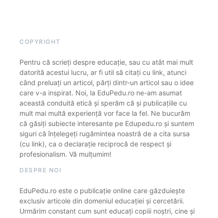
COPYRIGHT
Pentru că scrieți despre educație, sau cu atât mai mult
datorită acestui lucru, ar fi util să citați cu link, atunci
când preluați un articol, părți dintr-un articol sau o idee
care v-a inspirat. Noi, la EduPedu.ro ne-am asumat
această conduită etică și sperăm că și publicațiile cu
mult mai multă experiență vor face la fel. Ne bucurăm
că găsiți subiecte interesante pe Edupedu.ro și suntem
siguri că înțelegeți rugămintea noastră de a cita sursa
(cu link), ca o declarație reciprocă de respect și
profesionalism. Vă mulțumim!
DESPRE NOI
EduPedu.ro este o publicație online care găzduiește
exclusiv articole din domeniul educației și cercetării.
Urmărim constant cum sunt educați copiii noștri, cine și