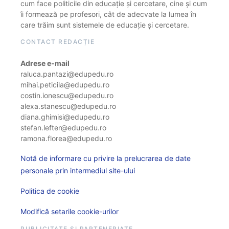
cum face politicile din educație și cercetare, cine și cum
îi formează pe profesori, cât de adecvate la lumea în
care trăim sunt sistemele de educație și cercetare.
CONTACT REDACȚIE
Adrese e-mail
raluca.pantazi@edupedu.ro
mihai.peticila@edupedu.ro
costin.ionescu@edupedu.ro
alexa.stanescu@edupedu.ro
diana.ghimisi@edupedu.ro
stefan.lefter@edupedu.ro
ramona.florea@edupedu.ro
Notă de informare cu privire la prelucrarea de date
personale prin intermediul site-ului
Politica de cookie
Modifică setarile cookie-urilor
PUBLICITATE ȘI PARTENERIATE