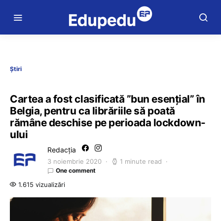
Știri
Cartea a fost clasificată ”bun esenţial” în
Belgia, pentru ca librăriile să poată
rămâne deschise pe perioada lockdown-
ului
Redacția
3 noiembrie 2020
1 minute read
One comment
1.615 vizualizări