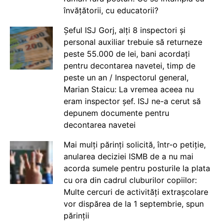
învățătorii, cu educatorii?
Șeful ISJ Gorj, alți 8 inspectori și
personal auxiliar trebuie să returneze
peste 55.000 de lei, bani acordați
pentru decontarea navetei, timp de
peste un an / Inspectorul general,
Marian Staicu: La vremea aceea nu
eram inspector șef. ISJ ne-a cerut să
depunem documente pentru
decontarea navetei
Mai mulți părinți solicită, într-o petiție,
anularea deciziei ISMB de a nu mai
acorda sumele pentru posturile la plata
cu ora din cadrul cluburilor copiilor:
Multe cercuri de activități extrașcolare
vor dispărea de la 1 septembrie, spun
părinții