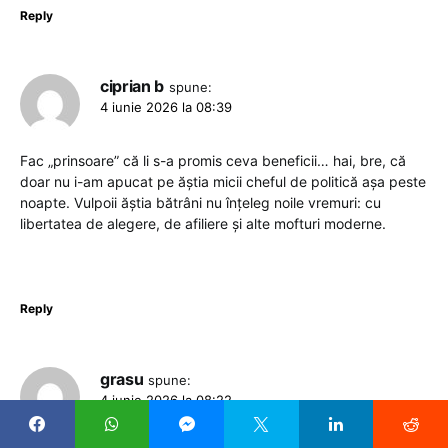
Reply
ciprian b
spune:
4 iunie 2026 la 08:39
Fac „prinsoare” că li s-a promis ceva beneficii… hai, bre, că
doar nu i-am apucat pe ăștia micii cheful de politică așa peste
noapte. Vulpoii ăștia bătrâni nu înțeleg noile vremuri: cu
libertatea de alegere, de afiliere și alte mofturi moderne.
Reply
grasu
spune:
4 iunie 2026 la 08:22