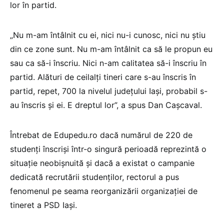
lor în partid.
„Nu m-am întâlnit cu ei, nici nu-i cunosc, nici nu știu
din ce zone sunt. Nu m-am întâlnit ca să le propun eu
sau ca să-i înscriu. Nici n-am calitatea să-i înscriu în
partid. Alături de ceilalți tineri care s-au înscris în
partid, repet, 700 la nivelul județului Iași, probabil s-
au înscris și ei. E dreptul lor”, a spus Dan Cașcaval.
Întrebat de Edupedu.ro dacă numărul de 220 de
studenți înscriși într-o singură perioadă reprezintă o
situație neobișnuită și dacă a existat o campanie
dedicată recrutării studenților, rectorul a pus
fenomenul pe seama reorganizării organizației de
tineret a PSD Iași.