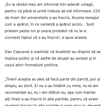
„Eu la rândul meu am informat într-adevăr colegii,
pentru că până la urmă trebuia să mă informeze: 220
de tineri din universitate s-au înscris. Acuma mesajul
cum a apărut, în ce variantă a apărut acolo… Sunt
prieteni peste tot și unora probabil că nu le-a
convenit faptul că s-au înscris”, a spus acesta.
Dan Cașcaval a subliniat că studenții au dreptul să se
implice politic și că astfel de situații au existat și în
cazul altor formațiuni politice.
„Tinerii aceștia au ales să facă parte din partid, pur și
simplu, au dorit. Ei nu s-au întâlnit cu mine, nu le-am
recomandat eu, nu i-am sfătuit eu, așa cum înainte
alți tineri s-au înscris în alte partide, pentru că avem
studenți înscriși în alte partide și care apoi au devenit