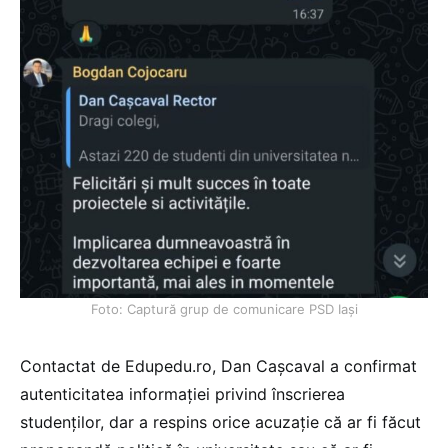
Foto: Captură grup de comunicare PSD Iași
Contactat de Edupedu.ro, Dan Cașcaval a confirmat
autenticitatea informației privind înscrierea
studenților, dar a respins orice acuzație că ar fi făcut