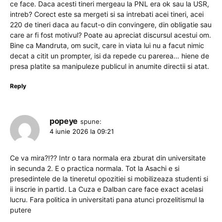
ce face. Daca acesti tineri mergeau la PNL era ok sau la USR,
intreb? Corect este sa mergeti si sa intrebati acei tineri, acei
220 de tineri daca au facut-o din convingere, din obligatie sau
care ar fi fost motivul? Poate au apreciat discursul acestui om.
Bine ca Mandruta, om sucit, care in viata lui nu a facut nimic
decat a citit un prompter, isi da repede cu parerea… hiene de
presa platite sa manipuleze publicul in anumite directii si atat.
Reply
popeye
spune:
4 iunie 2026 la 09:21
Ce va mira?!?? Intr o tara normala era zburat din universitate
in secunda 2. E o practica normala. Tot la Asachi e si
presedintele de la tineretul opozitiei si mobilizeaza studenti si
ii inscrie in partid. La Cuza e Dalban care face exact acelasi
lucru. Fara politica in universitati pana atunci prozelitismul la
putere