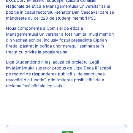
EXCLUSIV Ministerul Educației solicită Comisiei
Naționale de Etică a Managementului Universitar să ia
poziție în cazul rectorului-senator Dan Cașcaval care se
mândrește cu cei 220 de studenți membri PSD
Noua componență a Comisiei de etică a
Managementului Universitar a fost numită: mulți membri
din vechea echipă, inclusiv fostul președinte Ciprian
Preda, păstrat în pofida unor nereguli semnalate în
trecut cu privire la angajarea sa
Liga Studenților din Iași acuză că proiectul Legii
învățământului superior propus de Ligia Deca îi “scapă
pe rectori de răspunderea publică și de sancțiunea
revocării din funcție”, prin limitarea posibilității de a
reclama încălcări ale legislației