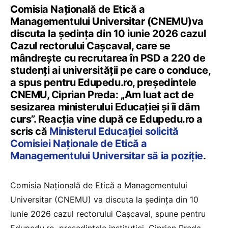
Comisia Națională de Etică a
Managementului Universitar (CNEMU)va
discuta la ședința din 10 iunie 2026 cazul
Cazul rectorului Cașcaval, care se
mândrește cu recrutarea în PSD a 220 de
studenți ai universității pe care o conduce,
a spus pentru Edupedu.ro, președintele
CNEMU, Ciprian Preda: „Am luat act de
sesizarea ministerului Educației și îi dăm
curs”. Reacția vine după ce Edupedu.ro a
scris că
Ministerul Educației solicită
Comisiei Naționale de Etică a
Managementului Universitar să ia poziție
.
Comisia Națională de Etică a Managementului
Universitar (CNEMU) va discuta la ședința din 10
iunie 2026 cazul rectorului Cașcaval, spune pentru