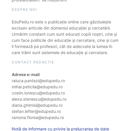
DESPRE NOI
EduPedu.ro este o publicație online care găzduiește
exclusiv articole din domeniul educației și cercetării.
Urmărim constant cum sunt educați copiii noștri, cine și
cum face politicile din educație și cercetare, cine și cum
îi formează pe profesori, cât de adecvate la lumea în
care trăim sunt sistemele de educație și cercetare.
CONTACT REDACȚIE
Adrese e-mail
raluca.pantazi@edupedu.ro
mihai.peticila@edupedu.ro
costin.ionescu@edupedu.ro
alexa.stanescu@edupedu.ro
diana.ghimisi@edupedu.ro
stefan.lefter@edupedu.ro
ramona.florea@edupedu.ro
Notă de informare cu privire la prelucrarea de date