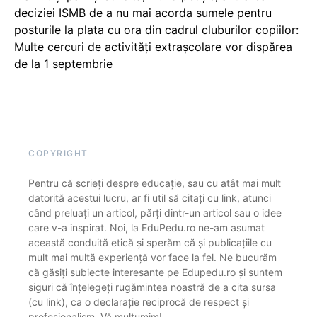
deciziei ISMB de a nu mai acorda sumele pentru
posturile la plata cu ora din cadrul cluburilor copiilor:
Multe cercuri de activități extrașcolare vor dispărea
de la 1 septembrie
COPYRIGHT
Pentru că scrieți despre educație, sau cu atât mai mult
datorită acestui lucru, ar fi util să citați cu link, atunci
când preluați un articol, părți dintr-un articol sau o idee
care v-a inspirat. Noi, la EduPedu.ro ne-am asumat
această conduită etică și sperăm că și publicațiile cu
mult mai multă experiență vor face la fel. Ne bucurăm
că găsiți subiecte interesante pe Edupedu.ro și suntem
siguri că înțelegeți rugămintea noastră de a cita sursa
(cu link), ca o declarație reciprocă de respect și
profesionalism. Vă mulțumim!