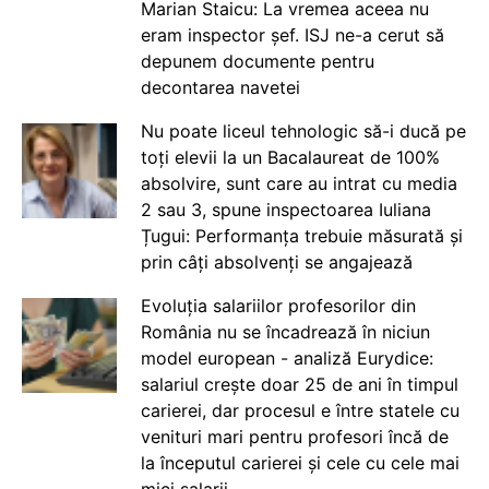
Marian Staicu: La vremea aceea nu
eram inspector șef. ISJ ne-a cerut să
depunem documente pentru
decontarea navetei
Nu poate liceul tehnologic să-i ducă pe
toți elevii la un Bacalaureat de 100%
absolvire, sunt care au intrat cu media
2 sau 3, spune inspectoarea Iuliana
Țugui: Performanța trebuie măsurată și
prin câți absolvenți se angajează
Evoluția salariilor profesorilor din
România nu se încadrează în niciun
model european - analiză Eurydice:
salariul crește doar 25 de ani în timpul
carierei, dar procesul e între statele cu
venituri mari pentru profesori încă de
la începutul carierei și cele cu cele mai