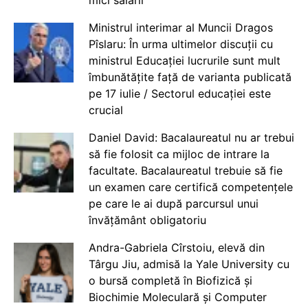
mici salarii
Ministrul interimar al Muncii Dragos
Pîslaru: În urma ultimelor discuții cu
ministrul Educației lucrurile sunt mult
îmbunătățite față de varianta publicată
pe 17 iulie / Sectorul educației este
crucial
Daniel David: Bacalaureatul nu ar trebui
să fie folosit ca mijloc de intrare la
facultate. Bacalaureatul trebuie să fie
un examen care certifică competențele
pe care le ai după parcursul unui
învățământ obligatoriu
Andra-Gabriela Cîrstoiu, elevă din
Târgu Jiu, admisă la Yale University cu
o bursă completă în Biofizică și
Biochimie Moleculară și Computer