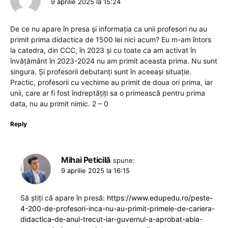
9 aprilie 2025 la 15:24
De ce nu apare în presa și informația ca unii profesori nu au
primit prima didactica de 1500 lei nici acum? Eu m-am întors
la catedra, din CCC, în 2023 și cu toate ca am activat în
învățământ în 2023-2024 nu am primit aceasta prima. Nu sunt
singura. Și profesorii debutanți sunt în aceeași situație.
Practic, profesorii cu vechime au primit de doua ori prima, iar
unii, care ar fi fost îndreptățiți sa o primească pentru prima
data, nu au primit nimic. 2 – 0
Reply
Mihai Peticilă
spune:
9 aprilie 2025 la 16:15
Să știți că apare în presă:
https://www.edupedu.ro/peste-
4-200-de-profesori-inca-nu-au-primit-primele-de-cariera-
didactica-de-anul-trecut-iar-guvernul-a-aprobat-abia-