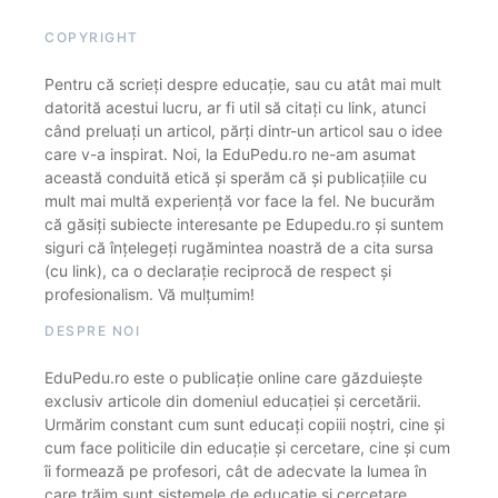
COPYRIGHT
Pentru că scrieți despre educație, sau cu atât mai mult
datorită acestui lucru, ar fi util să citați cu link, atunci
când preluați un articol, părți dintr-un articol sau o idee
care v-a inspirat. Noi, la EduPedu.ro ne-am asumat
această conduită etică și sperăm că și publicațiile cu
mult mai multă experiență vor face la fel. Ne bucurăm
că găsiți subiecte interesante pe Edupedu.ro și suntem
siguri că înțelegeți rugămintea noastră de a cita sursa
(cu link), ca o declarație reciprocă de respect și
profesionalism. Vă mulțumim!
DESPRE NOI
EduPedu.ro este o publicație online care găzduiește
exclusiv articole din domeniul educației și cercetării.
Urmărim constant cum sunt educați copiii noștri, cine și
cum face politicile din educație și cercetare, cine și cum
îi formează pe profesori, cât de adecvate la lumea în
care trăim sunt sistemele de educație și cercetare.