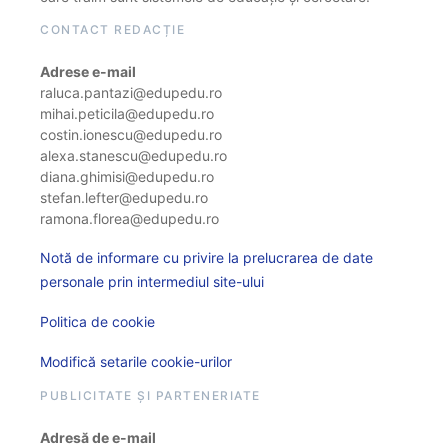
CONTACT REDACȚIE
Adrese e-mail
raluca.pantazi@edupedu.ro
mihai.peticila@edupedu.ro
costin.ionescu@edupedu.ro
alexa.stanescu@edupedu.ro
diana.ghimisi@edupedu.ro
stefan.lefter@edupedu.ro
ramona.florea@edupedu.ro
Notă de informare cu privire la prelucrarea de date
personale prin intermediul site-ului
Politica de cookie
Modifică setarile cookie-urilor
PUBLICITATE ȘI PARTENERIATE
Adresă de e-mail