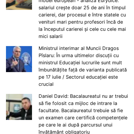
model european - analiză Eurydice:
salariul crește doar 25 de ani în timpul
carierei, dar procesul e între statele cu
venituri mari pentru profesori încă de
la începutul carierei și cele cu cele mai
mici salarii
Ministrul interimar al Muncii Dragos
Pîslaru: În urma ultimelor discuții cu
ministrul Educației lucrurile sunt mult
îmbunătățite față de varianta publicată
pe 17 iulie / Sectorul educației este
crucial
Daniel David: Bacalaureatul nu ar trebui
să fie folosit ca mijloc de intrare la
facultate. Bacalaureatul trebuie să fie
un examen care certifică competențele
pe care le ai după parcursul unui
învățământ obligatoriu