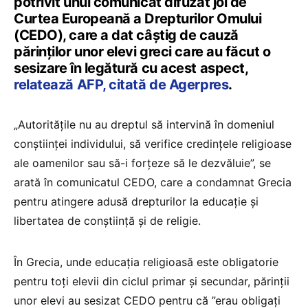
potrivit unui comunicat difuzat joi de
Curtea Europeană a Drepturilor Omului
(CEDO), care a dat câştig de cauză
părinţilor unor elevi greci care au făcut o
sesizare în legătură cu acest aspect,
relatează AFP, citată de Agerpres
.
„Autorităţile nu au dreptul să intervină în domeniul
conştiinţei individului, să verifice credinţele religioase
ale oamenilor sau să-i forţeze să le dezvăluie”, se
arată în comunicatul CEDO, care a condamnat Grecia
pentru atingere adusă drepturilor la educaţie şi
libertatea de conştiinţă şi de religie.
În Grecia, unde educaţia religioasă este obligatorie
pentru toţi elevii din ciclul primar şi secundar, părinţii
unor elevi au sesizat CEDO pentru că ”erau obligaţi