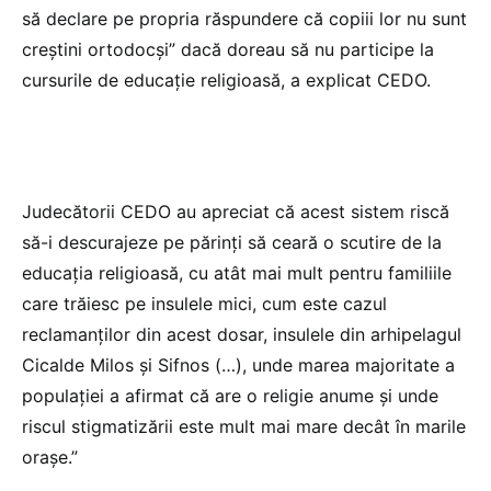
să declare pe propria răspundere că copiii lor nu sunt
creştini ortodocşi” dacă doreau să nu participe la
cursurile de educaţie religioasă, a explicat CEDO.
Judecătorii CEDO au apreciat că acest sistem riscă
să-i descurajeze pe părinţi să ceară o scutire de la
educaţia religioasă, cu atât mai mult pentru familiile
care trăiesc pe insulele mici, cum este cazul
reclamanţilor din acest dosar, insulele din arhipelagul
Cicalde Milos şi Sifnos (…), unde marea majoritate a
populaţiei a afirmat că are o religie anume şi unde
riscul stigmatizării este mult mai mare decât în marile
oraşe.”