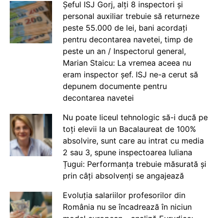
Șeful ISJ Gorj, alți 8 inspectori și
personal auxiliar trebuie să returneze
peste 55.000 de lei, bani acordați
pentru decontarea navetei, timp de
peste un an / Inspectorul general,
Marian Staicu: La vremea aceea nu
eram inspector șef. ISJ ne-a cerut să
depunem documente pentru
decontarea navetei
Nu poate liceul tehnologic să-i ducă pe
toți elevii la un Bacalaureat de 100%
absolvire, sunt care au intrat cu media
2 sau 3, spune inspectoarea Iuliana
Țugui: Performanța trebuie măsurată și
prin câți absolvenți se angajează
Evoluția salariilor profesorilor din
România nu se încadrează în niciun