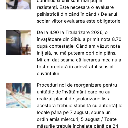
continuu și unii sunt mai puțini
rezistenți. Este necesară o evaluare
psihiatrică din când în când / De anul
școlar viitor evaluarea este obligatorie
De la 4.90 la Titularizare 2026, o
învățătoare din Sibiu a primit nota 8.70
după contestație: Când am văzut nota
inițială, nu mă puteam opri din plâns.
Mi-am dat seama că lucrarea mea nu a
fost corectată în adevăratul sens al
cuvântului
Proceduri noi de reorganizare pentru
unitățile de învățământ care nu au
realizat planul de școlarizare: lista
acestora trebuie stabilită cu autoritățile
locale până pe 7 august, spune un
ordin emis miercuri, 5 august / Toate
măsurile trebuie încheiate până pe 24