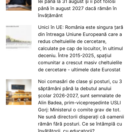
lei până la 31 august și îi pot folosi
până în august 2027 dacă rămân în
învățământ
Unici în UE: România este singura țară
din întreaga Uniune Europeană care a
redus cheltuielile de cercetare,
calculate pe cap de locuitor, în ultimul
deceniu. Între 2015-2025, spațiul
comunitar a crescut masiv cheltuielile
de cercetare - ultimele date Eurostat
Noi comasări de clase și posturi, cu 3
săptămâni până la debutul anului
școlar 2026-2027, sunt semnalate de
Alin Badea, prim-vicepreședinte USLI
Gorj: Ministerul o comite grav de tot.
Ne sună directorii disperați că oamenii
rămân fără posturi. Ce se întâmplă cu
învățătorii, cu educatorii?