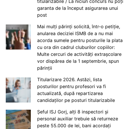
titularizabile / La niciun concurs nu poți
garanta de la început asigurarea unui
post
Mai mulți părinți solicită, într-o petiție,
anularea deciziei ISMB de a nu mai
acorda sumele pentru posturile la plata
cu ora din cadrul cluburilor copiilor:
Multe cercuri de activități extrașcolare
vor dispărea de la 1 septembrie, spun
părinții
Titularizare 2026. Astăzi, lista
posturilor pentru profesori va fi
actualizată, după repartizarea
candidaților pe posturi titularizabile
Șeful ISJ Gorj, alți 8 inspectori și
personal auxiliar trebuie să returneze
peste 55.000 de lei, bani acordați