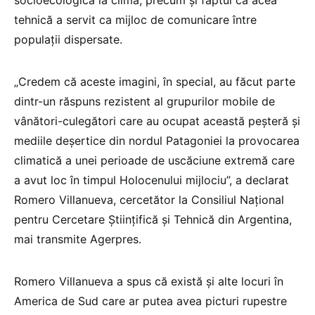
socioecologică la climă, precum şi faptul că acea
tehnică a servit ca mijloc de comunicare între
populaţii dispersate.
„Credem că aceste imagini, în special, au făcut parte
dintr-un răspuns rezistent al grupurilor mobile de
vânători-culegători care au ocupat această peşteră şi
mediile deşertice din nordul Patagoniei la provocarea
climatică a unei perioade de uscăciune extremă care
a avut loc în timpul Holocenului mijlociu”, a declarat
Romero Villanueva, cercetător la Consiliul Naţional
pentru Cercetare Ştiinţifică şi Tehnică din Argentina,
mai transmite Agerpres.
Romero Villanueva a spus că există şi alte locuri în
America de Sud care ar putea avea picturi rupestre