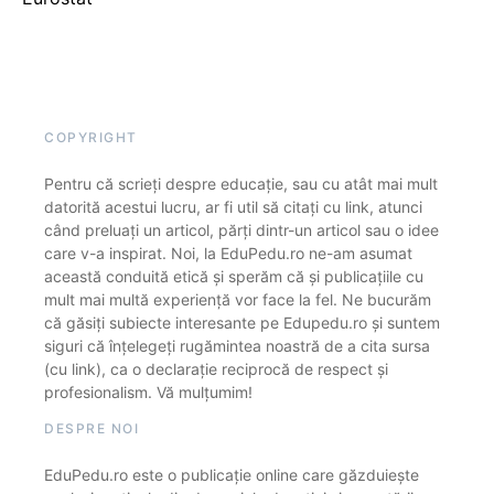
COPYRIGHT
Pentru că scrieți despre educație, sau cu atât mai mult
datorită acestui lucru, ar fi util să citați cu link, atunci
când preluați un articol, părți dintr-un articol sau o idee
care v-a inspirat. Noi, la EduPedu.ro ne-am asumat
această conduită etică și sperăm că și publicațiile cu
mult mai multă experiență vor face la fel. Ne bucurăm
că găsiți subiecte interesante pe Edupedu.ro și suntem
siguri că înțelegeți rugămintea noastră de a cita sursa
(cu link), ca o declarație reciprocă de respect și
profesionalism. Vă mulțumim!
DESPRE NOI
EduPedu.ro este o publicație online care găzduiește