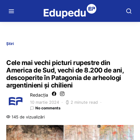
Știri
Cele mai vechi picturi rupestre din
America de Sud, vechi de 8.200 de ani,
descoperite în Patagonia de arheologi
argentinieni și chilieni
Redacția
10 martie 2024
2 minute read
No comments
145 de vizualizări