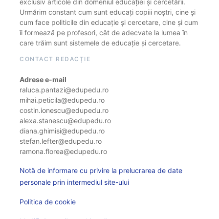
exclusiv articole din domeniul educației și cercetării.
Urmărim constant cum sunt educați copiii noștri, cine și
cum face politicile din educație și cercetare, cine și cum
îi formează pe profesori, cât de adecvate la lumea în
care trăim sunt sistemele de educație și cercetare.
CONTACT REDACȚIE
Adrese e-mail
raluca.pantazi@edupedu.ro
mihai.peticila@edupedu.ro
costin.ionescu@edupedu.ro
alexa.stanescu@edupedu.ro
diana.ghimisi@edupedu.ro
stefan.lefter@edupedu.ro
ramona.florea@edupedu.ro
Notă de informare cu privire la prelucrarea de date
personale prin intermediul site-ului
Politica de cookie