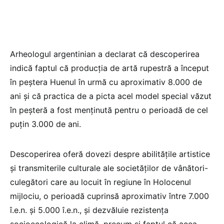
Arheologul argentinian a declarat că descoperirea
indică faptul că producţia de artă rupestră a început
în peştera Huenul în urmă cu aproximativ 8.000 de
ani şi că practica de a picta acel model special văzut
în peşteră a fost menţinută pentru o perioadă de cel
puţin 3.000 de ani.
Descoperirea oferă dovezi despre abilităţile artistice
şi transmiterile culturale ale societăţilor de vânători-
culegători care au locuit în regiune în Holocenul
mijlociu, o perioadă cuprinsă aproximativ între 7.000
î.e.n. şi 5.000 î.e.n., şi dezvăluie rezistenţa