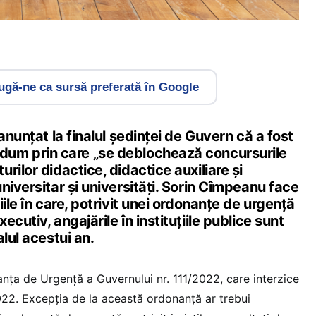
gă-ne ca sursă preferată în Google
anunțat la finalul ședinței de Guvern că a fost
um prin care „se deblochează concursurile
rilor didactice, didactice auxiliare și
niversitar și universități. Sorin Cîmpeanu face
ile în care, potrivit unei ordonanțe de urgență
cutiv, angajările în instituțiile publice sunt
lul acestui an.
ța de Urgență a Guvernului nr. 111/2022, care interzice
2022. Excepția de la această ordonanță ar trebui