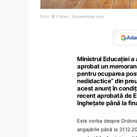
Foto: © Fizkes | Dreamstime.com
Adau
Ministrul Educației a 
aprobat un memorand
pentru ocuparea postu
nedidactice” din preu
acest anunț în condiți
recent aprobată de Exe
înghețate până la fina
Este vorba despre Ordonan
angajările până la 31.12.