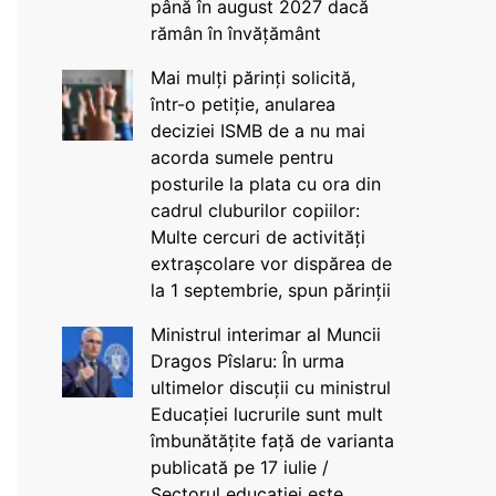
până în august 2027 dacă
rămân în învățământ
Mai mulți părinți solicită,
într-o petiție, anularea
deciziei ISMB de a nu mai
acorda sumele pentru
posturile la plata cu ora din
cadrul cluburilor copiilor:
Multe cercuri de activități
extrașcolare vor dispărea de
la 1 septembrie, spun părinții
Ministrul interimar al Muncii
Dragos Pîslaru: În urma
ultimelor discuții cu ministrul
Educației lucrurile sunt mult
îmbunătățite față de varianta
publicată pe 17 iulie /
Sectorul educației este