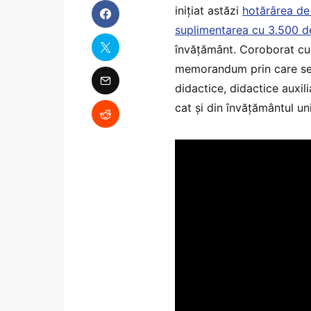
inițiat astăzi
hotărârea de 
suplimentarea cu 3.500 de
învățământ. Coroborat cu
memorandum prin care se 
didactice, didactice auxil
cat și din învățământul uni