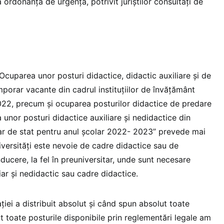
 ordonanță de urgență, potrivit juriștilor consultați de
parea unor posturi didactice, didactic auxiliare şi de
porar vacante din cadrul instituţiilor de învăţământ
2022, precum şi ocuparea posturilor didactice de predare
 unor posturi didactice auxiliare şi nedidactice din
ar de stat pentru anul şcolar 2022- 2023” prevede mai
universități este nevoie de cadre didactice sau de
ducere, la fel în preuniversitar, unde sunt necesare
iar și nedidactic sau cadre didactice.
iei a distribuit absolut și când spun absolut toate
 toate posturile disponibile prin reglementări legale am