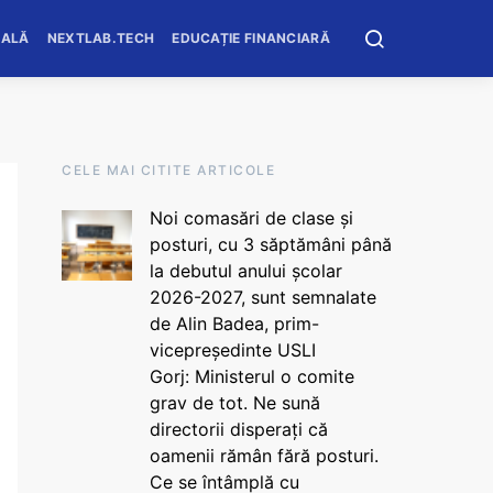
OALĂ
NEXTLAB.TECH
EDUCAȚIE FINANCIARĂ
CELE MAI CITITE ARTICOLE
Noi comasări de clase și
posturi, cu 3 săptămâni până
la debutul anului școlar
2026-2027, sunt semnalate
de Alin Badea, prim-
vicepreședinte USLI
Gorj: Ministerul o comite
grav de tot. Ne sună
directorii disperați că
oamenii rămân fără posturi.
Ce se întâmplă cu