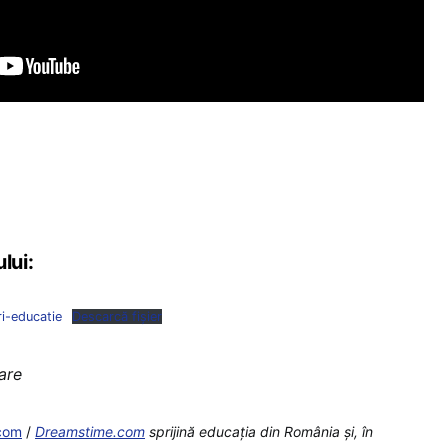
lui:
i-educatie
Descarcă fișier
zare
.com
/
Dreamstime.com
sprijină educaţia din România şi, în