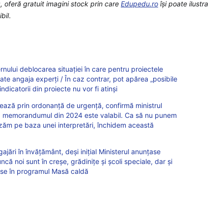
 oferă gratuit imagini stock prin care
Edupedu.ro
îşi poate ilustra
bil
.
rnului deblocarea situației în care pentru proiectele
te angaja experți / În caz contrar, pot apărea „posibile
indicatorii din proiecte nu vor fi atinși
ează prin ordonanță de urgență, confirmă ministrul
 că memorandumul din 2024 este valabil. Ca să nu punem
anizăm pe baza unei interpretări, închidem această
jări în învățământ, deși inițial Ministerul anunțase
că noi sunt în creșe, grădinițe și școli speciale, dar și
luse în programul Masă caldă