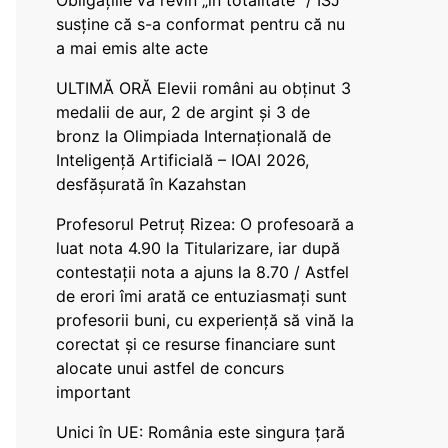
Obligațiile vă revin „în totalitate” / ISJ
susține că s-a conformat pentru că nu
a mai emis alte acte
ULTIMĂ ORĂ Elevii români au obținut 3
medalii de aur, 2 de argint și 3 de
bronz la Olimpiada Internațională de
Inteligență Artificială – IOAI 2026,
desfășurată în Kazahstan
Profesorul Petruț Rizea: O profesoară a
luat nota 4.90 la Titularizare, iar după
contestații nota a ajuns la 8.70 / Astfel
de erori îmi arată ce entuziasmați sunt
profesorii buni, cu experiență să vină la
corectat și ce resurse financiare sunt
alocate unui astfel de concurs
important
Unici în UE: România este singura țară