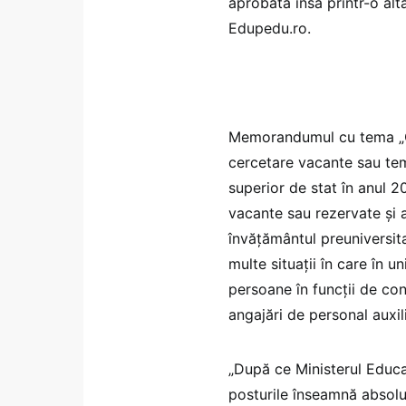
aprobată însă printr-o altă
Edupedu.ro.
Memorandumul cu tema „Ocu
cercetare vacante sau tem
superior de stat în anul 
vacante sau rezervate şi a
învăţământul preuniversit
multe situații în care în 
persoane în funcții de con
angajări de personal auxil
„După ce Ministerul Educaț
posturile înseamnă absolut