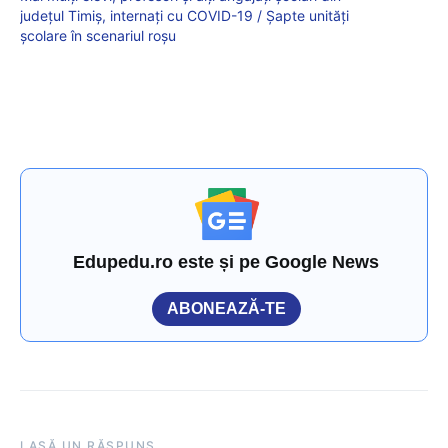
județul Timiș, internaţi cu COVID-19 / Șapte unităţi
şcolare în scenariul roşu
Edupedu.ro este și pe Google News
ABONEAZĂ-TE
LASĂ UN RĂSPUNS