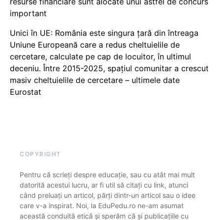
resurse financiare sunt alocate unui astfel de concurs
important
Unici în UE: România este singura țară din întreaga
Uniune Europeană care a redus cheltuielile de
cercetare, calculate pe cap de locuitor, în ultimul
deceniu. Între 2015-2025, spațiul comunitar a crescut
masiv cheltuielile de cercetare – ultimele date
Eurostat
COPYRIGHT
Pentru că scrieți despre educație, sau cu atât mai mult
datorită acestui lucru, ar fi util să citați cu link, atunci
când preluați un articol, părți dintr-un articol sau o idee
care v-a inspirat. Noi, la EduPedu.ro ne-am asumat
această conduită etică și sperăm că și publicațiile cu