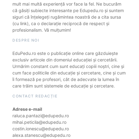
mult mai multă experiență vor face la fel. Ne bucurăm
că găsiți subiecte interesante pe Edupedu.ro și suntem
siguri că înțelegeți rugămintea noastră de a cita sursa
(cu link), ca o declarație reciprocă de respect și
profesionalism. Vă mulțumim!
DESPRE NOI
EduPedu.ro este o publicație online care găzduiește
exclusiv articole din domeniul educației și cercetării.
Urmărim constant cum sunt educați copiii noștri, cine și
cum face politicile din educație și cercetare, cine și cum
îi formează pe profesori, cât de adecvate la lumea în
care trăim sunt sistemele de educație și cercetare.
CONTACT REDACȚIE
Adrese e-mail
raluca.pantazi@edupedu.ro
mihai.peticila@edupedu.ro
costin.ionescu@edupedu.ro
alexa.stanescu@edupedu.ro