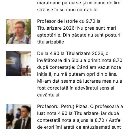
maratoane parcurse și milioane de lire
strânse în scopuri caritabile
Profesor de Istorie cu 9.70 la
Titularizare 2026: Nu prea sunt mari
așteptările. Din păcate nu sunt posturi
titularizabile
De la 4.90 la Titularizare 2026, o
învățătoare din Sibiu a primit nota 8.70
după contestație: Când am văzut nota
inițială, nu mă puteam opri din plâns.
Mi-am dat seama că lucrarea mea nu a
fost corectată în adevăratul sens al
cuvântului
Profesorul Petruț Rizea: O profesoară a
luat nota 4.90 la Titularizare, iar după
contestații nota a ajuns la 8.70 / Astfel
de erori îmi arată ce entuziasmați sunt