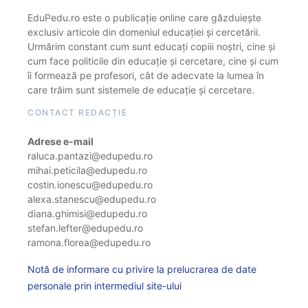
EduPedu.ro este o publicație online care găzduiește
exclusiv articole din domeniul educației și cercetării.
Urmărim constant cum sunt educați copiii noștri, cine și
cum face politicile din educație și cercetare, cine și cum
îi formează pe profesori, cât de adecvate la lumea în
care trăim sunt sistemele de educație și cercetare.
CONTACT REDACȚIE
Adrese e-mail
raluca.pantazi@edupedu.ro
mihai.peticila@edupedu.ro
costin.ionescu@edupedu.ro
alexa.stanescu@edupedu.ro
diana.ghimisi@edupedu.ro
stefan.lefter@edupedu.ro
ramona.florea@edupedu.ro
Notă de informare cu privire la prelucrarea de date
personale prin intermediul site-ului