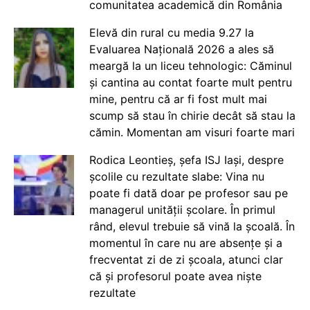
comunitatea academică din România
Elevă din rural cu media 9.27 la
Evaluarea Națională 2026 a ales să
meargă la un liceu tehnologic: Căminul
și cantina au contat foarte mult pentru
mine, pentru că ar fi fost mult mai
scump să stau în chirie decât să stau la
cămin. Momentan am visuri foarte mari
Rodica Leontieș, șefa ISJ Iași, despre
școlile cu rezultate slabe: Vina nu
poate fi dată doar pe profesor sau pe
managerul unității școlare. În primul
rând, elevul trebuie să vină la școală. În
momentul în care nu are absențe și a
frecventat zi de zi școala, atunci clar
că și profesorul poate avea niște
rezultate