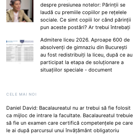
despre presiunea notelor: Părinții se
laudă cu premiile copiilor pe rețelele
sociale. Ce simt copiii lor când părinții
pun aceste postări? Ar trebui întrebați
Admitere liceu 2026. Aproape 600 de
absolvenți de gimnaziu din București
au fost redistribuiți la liceu, după ce au
participat la etapa de soluționare a
situațiilor speciale - document
CELE MAI NOI
Daniel David: Bacalaureatul nu ar trebui să fie folosit
ca mijloc de intrare la facultate. Bacalaureatul trebuie
să fie un examen care certifică competențele pe care
le ai după parcursul unui învățământ obligatoriu