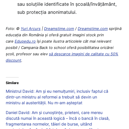
sau soluțiile identificate în școală/învățământ,
sub protecția anonimatului.
Foto: ©
Yuri Arcurs
|
Dreamstime.com
/
Dreamstime.com
sprijină
educaţia din România şi oferă gratuit imagini stock prin
care
Edupedu.ro
îşi poate ilustra articolele cât mai relevant
posibil / Campania Back to school oferă posibilitatea oricărei
școli, profesor sau elev
să descarce imagini de calitate cu 50%
discount
.
Similare
Ministrul David: Am și eu nemulțumiri, inclusiv faptul că
dintr-un ministru al reformei a trebuit să devin un
ministru al austerității. Nu m-am așteptat
Daniel David: Am și cunoștințe, prieteni, care mereu
discută numai în această logică – încă o bancă în clasă,
fragmentarea normelor, tăieri de burse, uitând