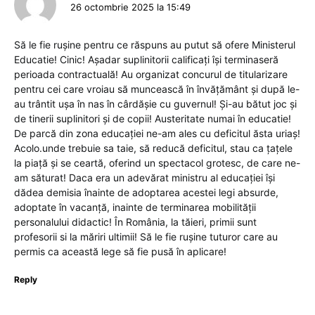
26 octombrie 2025 la 15:49
Să le fie rușine pentru ce răspuns au putut să ofere Ministerul
Educatie! Cinic! Așadar suplinitorii calificați își terminaseră
perioada contractuală! Au organizat concurul de titularizare
pentru cei care vroiau să muncească în învățământ și după le-
au trântit ușa în nas în cârdășie cu guvernul! Și-au bătut joc și
de tinerii suplinitori și de copii! Austeritate numai în educatie!
De parcă din zona educației ne-am ales cu deficitul ăsta uriaș!
Acolo.unde trebuie sa taie, să reducă deficitul, stau ca țațele
la piață și se ceartă, oferind un spectacol grotesc, de care ne-
am săturat! Daca era un adevărat ministru al educației își
dădea demisia înainte de adoptarea acestei legi absurde,
adoptate în vacanță, inainte de terminarea mobilității
personalului didactic! În România, la tăieri, primii sunt
profesorii si la măriri ultimii! Să le fie rușine tuturor care au
permis ca această lege să fie pusă în aplicare!
Reply