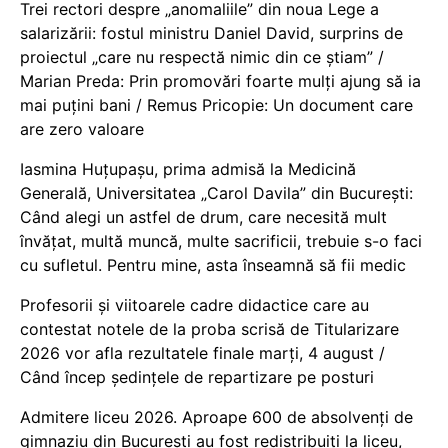
Trei rectori despre „anomaliile” din noua Lege a
salarizării: fostul ministru Daniel David, surprins de
proiectul „care nu respectă nimic din ce știam” /
Marian Preda: Prin promovări foarte mulți ajung să ia
mai puțini bani / Remus Pricopie: Un document care
are zero valoare
Iasmina Huțupașu, prima admisă la Medicină
Generală, Universitatea „Carol Davila” din București:
Când alegi un astfel de drum, care necesită mult
învățat, multă muncă, multe sacrificii, trebuie s-o faci
cu sufletul. Pentru mine, asta înseamnă să fii medic
Profesorii și viitoarele cadre didactice care au
contestat notele de la proba scrisă de Titularizare
2026 vor afla rezultatele finale marți, 4 august /
Când încep ședințele de repartizare pe posturi
Admitere liceu 2026. Aproape 600 de absolvenți de
gimnaziu din București au fost redistribuiți la liceu,