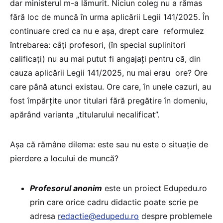
dar ministerul m-a lămurit. Niciun coleg nu a rămas
fără loc de muncă în urma aplicării Legii 141/2025. În
continuare cred ca nu e așa, drept care reformulez
întrebarea: câți profesori, (în special suplinitori
calificați) nu au mai putut fi angajați pentru că, din
cauza aplicării Legii 141/2025, nu mai erau ore? Ore
care până atunci existau. Ore care, în unele cazuri, au
fost împărțite unor titulari fără pregătire în domeniu,
apărând varianta „titularului necalificat”.
Așa că rămâne dilema: este sau nu este o situație de
pierdere a locului de muncă?
Profesorul anonim
este un proiect Edupedu.ro
prin care orice cadru didactic poate scrie pe
adresa
redactie@edupedu.ro
despre problemele