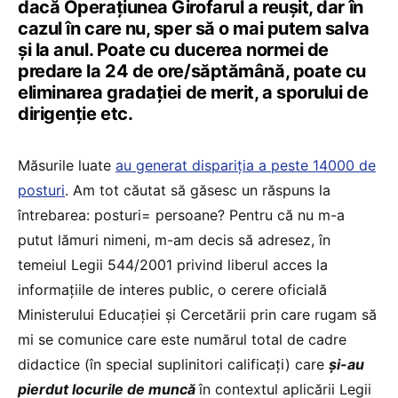
dacă Operațiunea Girofarul a reușit, dar în
cazul în care nu, sper să o mai putem salva
și la anul. Poate cu ducerea normei de
predare la 24 de ore/săptămână, poate cu
eliminarea gradației de merit, a sporului de
dirigenție etc.
Măsurile luate
au generat dispariția a peste 14000 de
posturi
. Am tot căutat să găsesc un răspuns la
întrebarea: posturi= persoane? Pentru că nu m-a
putut lămuri nimeni, m-am decis să adresez, în
temeiul Legii 544/2001 privind liberul acces la
informațiile de interes public, o cerere oficială
Ministerului Educației și Cercetării prin care rugam să
mi se comunice care este numărul total de cadre
didactice (în special suplinitori calificați) care
și-au
pierdut locurile de muncă
în contextul aplicării Legii