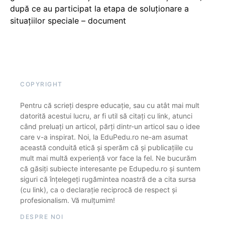
după ce au participat la etapa de soluționare a
situațiilor speciale – document
COPYRIGHT
Pentru că scrieți despre educație, sau cu atât mai mult
datorită acestui lucru, ar fi util să citați cu link, atunci
când preluați un articol, părți dintr-un articol sau o idee
care v-a inspirat. Noi, la EduPedu.ro ne-am asumat
această conduită etică și sperăm că și publicațiile cu
mult mai multă experiență vor face la fel. Ne bucurăm
că găsiți subiecte interesante pe Edupedu.ro și suntem
siguri că înțelegeți rugămintea noastră de a cita sursa
(cu link), ca o declarație reciprocă de respect și
profesionalism. Vă mulțumim!
DESPRE NOI