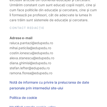
Urmărim constant cum sunt educați copiii noștri, cine și
cum face politicile din educație și cercetare, cine și cum
îi formează pe profesori, cât de adecvate la lumea în
care trăim sunt sistemele de educație și cercetare.
CONTACT REDACȚIE
Adrese e-mail
raluca.pantazi@edupedu.ro
mihai.peticila@edupedu.ro
costin.ionescu@edupedu.ro
alexa.stanescu@edupedu.ro
diana.ghimisi@edupedu.ro
stefan.lefter@edupedu.ro
ramona.florea@edupedu.ro
Notă de informare cu privire la prelucrarea de date
personale prin intermediul site-ului
Politica de cookie