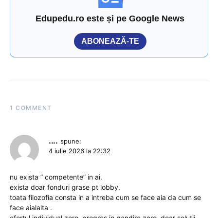
Edupedu.ro este și pe Google News
ABONEAZĂ-TE
1 COMMENT
....
spune:
4 iulie 2026 la 22:32
nu exista ” competente” in ai.
exista doar fonduri grase pt lobby.
toata filozofia consta in a intreba cum se face aia da cum se
face aialalta .
efortul individual zero .progres in gandire zero. doar solutii