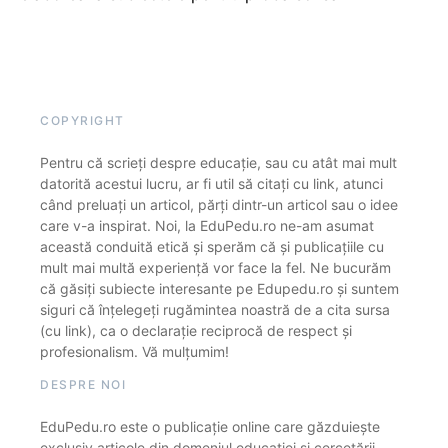
COPYRIGHT
Pentru că scrieți despre educație, sau cu atât mai mult
datorită acestui lucru, ar fi util să citați cu link, atunci
când preluați un articol, părți dintr-un articol sau o idee
care v-a inspirat. Noi, la EduPedu.ro ne-am asumat
această conduită etică și sperăm că și publicațiile cu
mult mai multă experiență vor face la fel. Ne bucurăm
că găsiți subiecte interesante pe Edupedu.ro și suntem
siguri că înțelegeți rugămintea noastră de a cita sursa
(cu link), ca o declarație reciprocă de respect și
profesionalism. Vă mulțumim!
DESPRE NOI
EduPedu.ro este o publicație online care găzduiește
exclusiv articole din domeniul educației și cercetării.