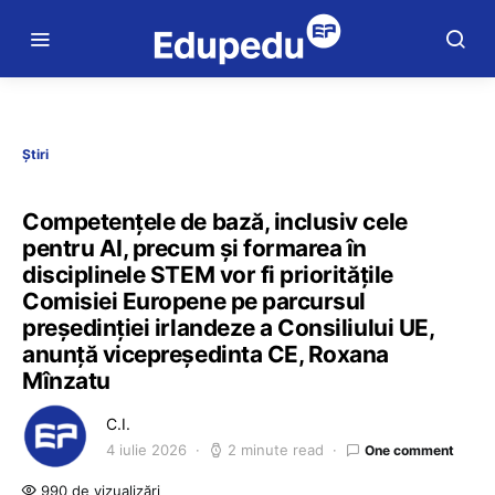
Știri
Competențele de bază, inclusiv cele
pentru AI, precum și formarea în
disciplinele STEM vor fi prioritățile
Comisiei Europene pe parcursul
președinției irlandeze a Consiliului UE,
anunță vicepreședinta CE, Roxana
Mînzatu
C.I.
4 iulie 2026
2 minute read
One comment
990 de vizualizări