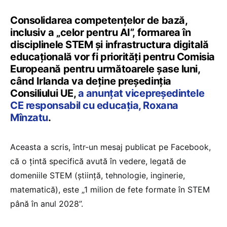
Consolidarea competențelor de bază,
inclusiv a „celor pentru AI”, formarea în
disciplinele STEM și infrastructura digitală
educațională vor fi priorități pentru Comisia
Europeană pentru următoarele șase luni,
când Irlanda va deține președinția
Consiliului UE,
a anunțat vicepreședintele
CE responsabil cu educația, Roxana
Mînzatu
.
Aceasta a scris, într-un mesaj publicat pe Facebook,
că o țintă specifică avută în vedere, legată de
domeniile STEM (știință, tehnologie, inginerie,
matematică), este „1 milion de fete formate în STEM
până în anul 2028”.