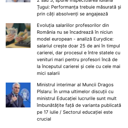
2 sau 3, spune inspectoarea Iuliana
Țugui: Performanța trebuie măsurată și
prin câți absolvenți se angajează
Evoluția salariilor profesorilor din
România nu se încadrează în niciun
model european - analiză Eurydice:
salariul crește doar 25 de ani în timpul
carierei, dar procesul e între statele cu
venituri mari pentru profesori încă de
la începutul carierei și cele cu cele mai
mici salarii
Ministrul interimar al Muncii Dragos
Pîslaru: În urma ultimelor discuții cu
ministrul Educației lucrurile sunt mult
îmbunătățite față de varianta publicată
pe 17 iulie / Sectorul educației este
crucial