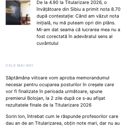
De la 4.90 la Titularizare 2026, o
învățătoare din Sibiu a primit nota 8.70
după contestație: Când am văzut nota
inițială, nu mă puteam opri din plâns.
Mi-am dat seama că lucrarea mea nu a
fost corectată în adevăratul sens al
cuvântului
CELE MAI NOI
Săptămâna viitoare vom aproba memorandumul
necesar pentru ocuparea posturilor în creșele care
vor fi finalizate în perioada următoare, spune
premierul Bolojan, la 2 zile după ce s-au afișat
rezultatele finale de la Titularizare 2026
Sorin Ion, întrebat cum le răspunde profesorilor care
dau an de an Titularizarea, obțin note mari, dar nu au