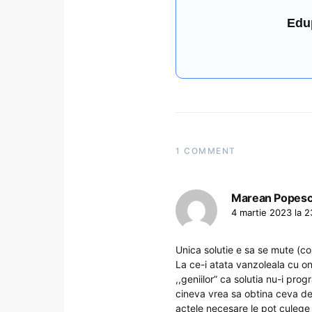
Edu
1 COMMENT
Marean Popes
4 martie 2023 la 2
Unica solutie e sa se mute (cozi
La ce-i atata vanzoleala cu on
,,geniilor” ca solutia nu-i pro
cineva vrea sa obtina ceva de l
actele necesare le pot culege on