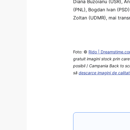
Diana Buzoianu (USR), An
(PNL), Bogdan Ivan (PSD)
Zoltan (UDMR), mai transm
Foto: ©
Rido | Dreamstime.c
gratuit imagini stock prin car
posibil
/
Campania Back to schoo
să
descarce imagini de calita