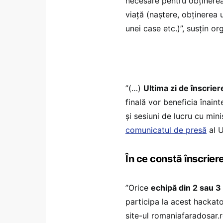
necesare pentru obținerea
viață (naștere, obținerea 
unei case etc.)”, susțin or
”(…)
Ultima zi de înscrie
finală vor beneficia înaint
și sesiuni de lucru cu minis
comunicatul de presă
al U
În ce constă înscrier
”Orice
echipă din 2 sau 3
participa la acest hackat
site-ul romaniafaradosar.r