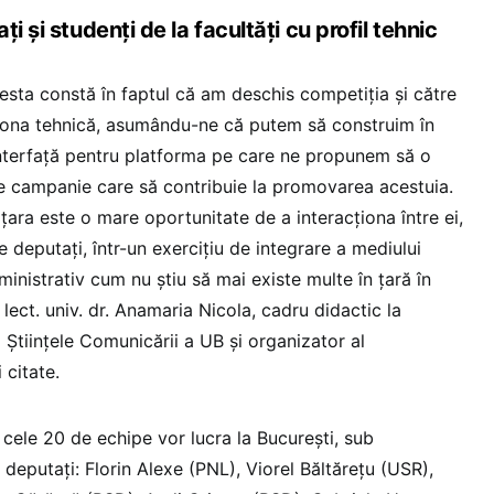
i și studenți de la facultăți cu profil tehnic
acesta constă în faptul că am deschis competiția și către
 zona tehnică, asumându-ne că putem să construim în
 interfață pentru platforma pe care ne propunem să o
de campanie care să contribuie la promovarea acestuia.
 țara este o mare oportunitate de a interacționa între ei,
e deputați, într-un exercițiu de integrare a mediului
inistrativ cum nu știu să mai existe multe în țară în
lect. univ. dr. Anamaria Nicola, cadru didactic la
 Științele Comunicării a UB și organizator al
 citate.
cele 20 de echipe vor lucra la București, sub
deputați: Florin Alexe (PNL), Viorel Băltărețu (USR),