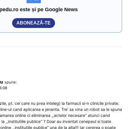
pedu.ro este și pe Google News
ABONEAZĂ-TE
cu
spune:
3:08
le, pt. cei care nu prea inteleg) la farmacii si-n clinicile private.
line-ul cand aplicarea e jenanta. Tre’ sa vina un robot sa le spuna
gramarea online ci eliminarea ,,actelor necesare” atunci cand
a ,,institutiile publice’’ ? Doar au inventat cenepeul si toate
line ,,institutiile publice” una de la alta!!! Iar cererea o poate