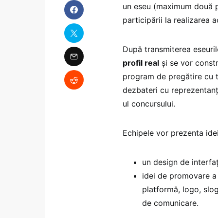
un eseu (maximum două pag
participării la realizarea 
După transmiterea eseuri
profil real
și se vor constr
program de pregătire cu tr
dezbateri cu reprezentanți 
ul concursului.
Echipele vor prezenta ide
un design de interfaț
idei de promovare a
platformă, logo, slo
de comunicare.