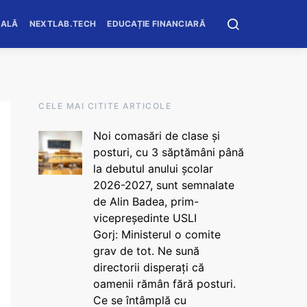
OALĂ
NEXTLAB.TECH
EDUCAȚIE FINANCIARĂ
CELE MAI CITITE ARTICOLE
Noi comasări de clase și
posturi, cu 3 săptămâni până
la debutul anului școlar
2026-2027, sunt semnalate
de Alin Badea, prim-
vicepreședinte USLI
Gorj: Ministerul o comite
grav de tot. Ne sună
directorii disperați că
oamenii rămân fără posturi.
Ce se întâmplă cu