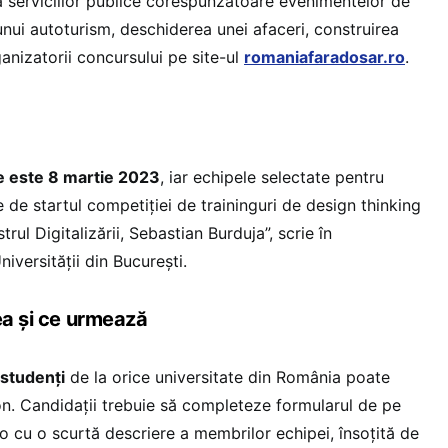
 serviciilor publice corespunzătoare evenimentelor de
unui autoturism, deschiderea unei afaceri, construirea
ganizatorii concursului pe site-ul
romaniafaradosar.ro
.
re este 8 martie 2023
, iar echipele selectate pentru
e de startul competiției de traininguri de design thinking
trul Digitalizării, Sebastian Burduja”, scrie în
niversității din București.
ea și ce urmează
 studenți
de la orice universitate din România poate
on. Candidații trebuie să completeze formularul de pe
o cu o scurtă descriere a membrilor echipei, însoțită de