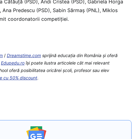
a Cătăuță (PSD), Andi Cristea (PSD), Gabriela Horga
, Ana Predescu (PSD), Sabin Sărmaș (PNL), Miklos
it coordonatorii competiției.
om
/
Dreamstime.com
sprijină educaţia din România şi oferă
e
Edupedu.ro
îşi poate ilustra articolele cât mai relevant
l oferă posibilitatea oricărei școli, profesor sau elev
te cu 50% discount
.