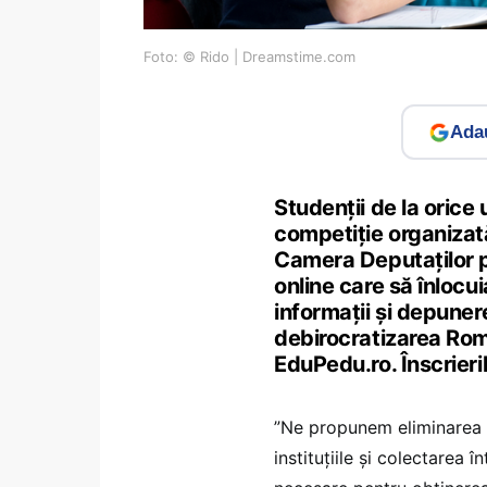
Foto: © Rido | Dreamstime.com
Adau
Studenții de la orice 
competiție organizată
Camera Deputaților p
online care să înlocu
informații și depune
debirocratizarea Rom
EduPedu.ro. Înscrieril
”Ne propunem eliminarea c
instituțiile și colectarea 