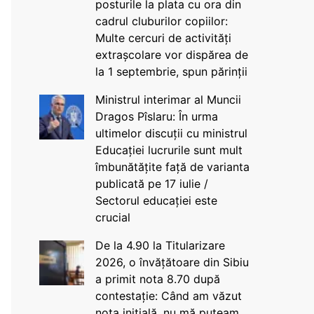
posturile la plata cu ora din
cadrul cluburilor copiilor:
Multe cercuri de activități
extrașcolare vor dispărea de
la 1 septembrie, spun părinții
Ministrul interimar al Muncii
Dragos Pîslaru: În urma
ultimelor discuții cu ministrul
Educației lucrurile sunt mult
îmbunătățite față de varianta
publicată pe 17 iulie /
Sectorul educației este
crucial
De la 4.90 la Titularizare
2026, o învățătoare din Sibiu
a primit nota 8.70 după
contestație: Când am văzut
nota inițială, nu mă puteam