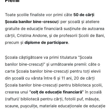
Premii
Toate școlile finaliste vor primi câte
50 de cărți
Școala banilor bine-crescu
ți per școală și ateliere
gratuite de educație financiară susținute de autoarea
cărții, Cristina Andone, și de profesorii Școlii de Bani,
precum și
diplome de participare
.
Școala câștigătoare va primi titulatura “Școala
banilor bine-crescuți” și următoarele premii: câte o
carte Școala banilor bine-crescuți pentru toți elevii
din școală cu vârsta între 6 și 11 ani, 20 de cărți
Școala banilor bine-crescuți pentru biblioteca școlii,
crearea unui
“colț de educație financiară”
în școală
(rafturi/ bibliotecă pentru cărți, fotolii puf, măsuțe,
scaune, pușculițe, materiale educaționale de educație