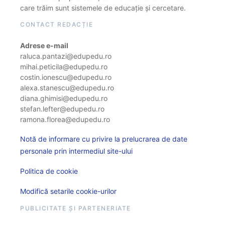
care trăim sunt sistemele de educație și cercetare.
CONTACT REDACȚIE
Adrese e-mail
raluca.pantazi@edupedu.ro
mihai.peticila@edupedu.ro
costin.ionescu@edupedu.ro
alexa.stanescu@edupedu.ro
diana.ghimisi@edupedu.ro
stefan.lefter@edupedu.ro
ramona.florea@edupedu.ro
Notă de informare cu privire la prelucrarea de date
personale prin intermediul site-ului
Politica de cookie
Modifică setarile cookie-urilor
PUBLICITATE ȘI PARTENERIATE