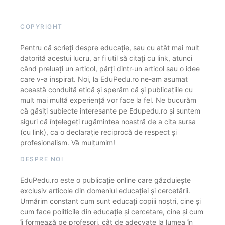
COPYRIGHT
Pentru că scrieți despre educație, sau cu atât mai mult
datorită acestui lucru, ar fi util să citați cu link, atunci
când preluați un articol, părți dintr-un articol sau o idee
care v-a inspirat. Noi, la EduPedu.ro ne-am asumat
această conduită etică și sperăm că și publicațiile cu
mult mai multă experiență vor face la fel. Ne bucurăm
că găsiți subiecte interesante pe Edupedu.ro și suntem
siguri că înțelegeți rugămintea noastră de a cita sursa
(cu link), ca o declarație reciprocă de respect și
profesionalism. Vă mulțumim!
DESPRE NOI
EduPedu.ro este o publicație online care găzduiește
exclusiv articole din domeniul educației și cercetării.
Urmărim constant cum sunt educați copiii noștri, cine și
cum face politicile din educație și cercetare, cine și cum
îi formează pe profesori, cât de adecvate la lumea în