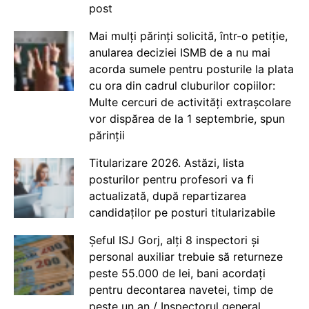
post
Mai mulți părinți solicită, într-o petiție,
anularea deciziei ISMB de a nu mai
acorda sumele pentru posturile la plata
cu ora din cadrul cluburilor copiilor:
Multe cercuri de activități extrașcolare
vor dispărea de la 1 septembrie, spun
părinții
Titularizare 2026. Astăzi, lista
posturilor pentru profesori va fi
actualizată, după repartizarea
candidaților pe posturi titularizabile
Șeful ISJ Gorj, alți 8 inspectori și
personal auxiliar trebuie să returneze
peste 55.000 de lei, bani acordați
pentru decontarea navetei, timp de
peste un an / Inspectorul general,