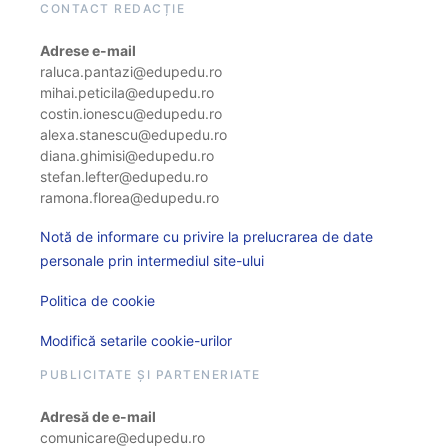
CONTACT REDACȚIE
Adrese e-mail
raluca.pantazi@edupedu.ro
mihai.peticila@edupedu.ro
costin.ionescu@edupedu.ro
alexa.stanescu@edupedu.ro
diana.ghimisi@edupedu.ro
stefan.lefter@edupedu.ro
ramona.florea@edupedu.ro
Notă de informare cu privire la prelucrarea de date
personale prin intermediul site-ului
Politica de cookie
Modifică setarile cookie-urilor
PUBLICITATE ȘI PARTENERIATE
Adresă de e-mail
comunicare@edupedu.ro