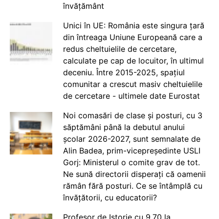
învățământ
Unici în UE: România este singura țară
din întreaga Uniune Europeană care a
redus cheltuielile de cercetare,
calculate pe cap de locuitor, în ultimul
deceniu. Între 2015-2025, spațiul
comunitar a crescut masiv cheltuielile
de cercetare - ultimele date Eurostat
Noi comasări de clase și posturi, cu 3
săptămâni până la debutul anului
școlar 2026-2027, sunt semnalate de
Alin Badea, prim-vicepreședinte USLI
Gorj: Ministerul o comite grav de tot.
Ne sună directorii disperați că oamenii
rămân fără posturi. Ce se întâmplă cu
învățătorii, cu educatorii?
Profesor de Istorie cu 9.70 la