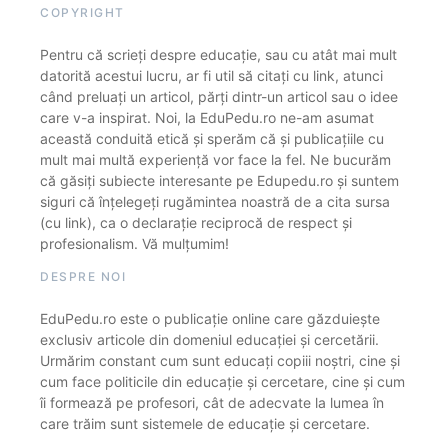
COPYRIGHT
Pentru că scrieți despre educație, sau cu atât mai mult
datorită acestui lucru, ar fi util să citați cu link, atunci
când preluați un articol, părți dintr-un articol sau o idee
care v-a inspirat. Noi, la EduPedu.ro ne-am asumat
această conduită etică și sperăm că și publicațiile cu
mult mai multă experiență vor face la fel. Ne bucurăm
că găsiți subiecte interesante pe Edupedu.ro și suntem
siguri că înțelegeți rugămintea noastră de a cita sursa
(cu link), ca o declarație reciprocă de respect și
profesionalism. Vă mulțumim!
DESPRE NOI
EduPedu.ro este o publicație online care găzduiește
exclusiv articole din domeniul educației și cercetării.
Urmărim constant cum sunt educați copiii noștri, cine și
cum face politicile din educație și cercetare, cine și cum
îi formează pe profesori, cât de adecvate la lumea în
care trăim sunt sistemele de educație și cercetare.