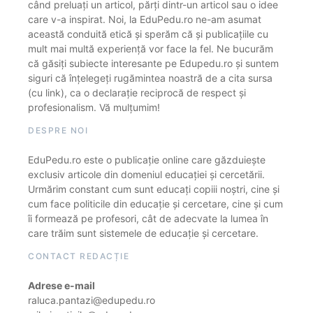
când preluați un articol, părți dintr-un articol sau o idee
care v-a inspirat. Noi, la EduPedu.ro ne-am asumat
această conduită etică și sperăm că și publicațiile cu
mult mai multă experiență vor face la fel. Ne bucurăm
că găsiți subiecte interesante pe Edupedu.ro și suntem
siguri că înțelegeți rugămintea noastră de a cita sursa
(cu link), ca o declarație reciprocă de respect și
profesionalism. Vă mulțumim!
DESPRE NOI
EduPedu.ro este o publicație online care găzduiește
exclusiv articole din domeniul educației și cercetării.
Urmărim constant cum sunt educați copiii noștri, cine și
cum face politicile din educație și cercetare, cine și cum
îi formează pe profesori, cât de adecvate la lumea în
care trăim sunt sistemele de educație și cercetare.
CONTACT REDACȚIE
Adrese e-mail
raluca.pantazi@edupedu.ro