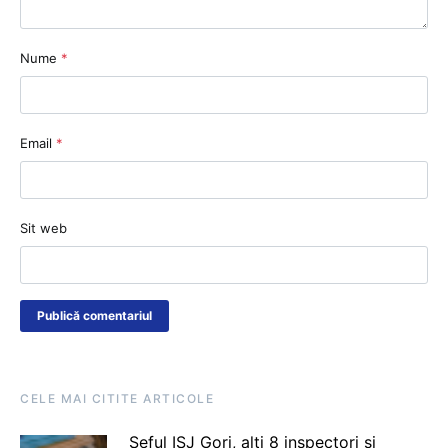
Nume
*
Email
*
Sit web
CELE MAI CITITE ARTICOLE
Șeful ISJ Gorj, alți 8 inspectori și