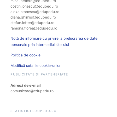
mihai.peticila@edupedu.ro
costin.ionescu@edupedu.ro
alexa.stanescu@edupedu.ro
diana.ghimisi@edupedu.ro
stefan.lefter@edupedu.ro
ramona.florea@edupedu.ro
Notă de informare cu privire la prelucrarea de date
personale prin intermediul site-ului
Politica de cookie
Modifică setarile cookie-urilor
PUBLICITATE ȘI PARTENERIATE
Adresă de e-mail
comunicare@edupedu.ro
STATISTICI EDUPEDU.RO