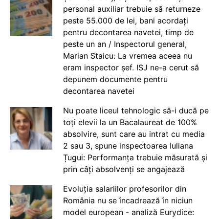
personal auxiliar trebuie să returneze
peste 55.000 de lei, bani acordați
pentru decontarea navetei, timp de
peste un an / Inspectorul general,
Marian Staicu: La vremea aceea nu
eram inspector șef. ISJ ne-a cerut să
depunem documente pentru
decontarea navetei
Nu poate liceul tehnologic să-i ducă pe
toți elevii la un Bacalaureat de 100%
absolvire, sunt care au intrat cu media
2 sau 3, spune inspectoarea Iuliana
Țugui: Performanța trebuie măsurată și
prin câți absolvenți se angajează
Evoluția salariilor profesorilor din
România nu se încadrează în niciun
model european - analiză Eurydice: