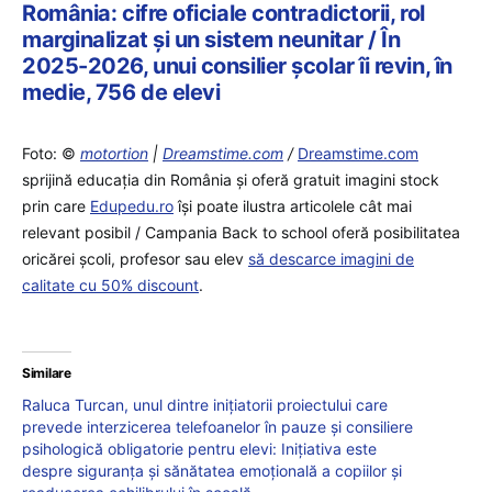
România: cifre oficiale contradictorii, rol
marginalizat și un sistem neunitar / În
2025-2026, unui consilier școlar îi revin, în
medie, 756 de elevi
Foto: ©
motortion
|
Dreamstime.com
/
Dreamstime.com
sprijină educaţia din România şi oferă gratuit imagini stock
prin care
Edupedu.ro
îşi poate ilustra articolele cât mai
relevant posibil / Campania Back to school oferă posibilitatea
oricărei școli, profesor sau elev
să descarce imagini de
calitate cu 50% discount
.
Similare
Raluca Turcan, unul dintre inițiatorii proiectului care
prevede interzicerea telefoanelor în pauze și consiliere
psihologică obligatorie pentru elevi: Inițiativa este
despre siguranța și sănătatea emoțională a copiilor și