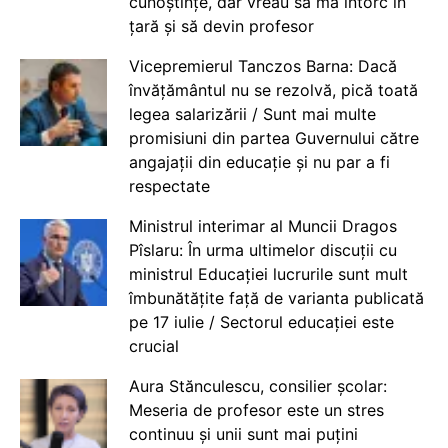
cunoștințe, dar vreau să mă întorc în
țară și să devin profesor
Vicepremierul Tanczos Barna: Dacă
învățământul nu se rezolvă, pică toată
legea salarizării / Sunt mai multe
promisiuni din partea Guvernului către
angajații din educație și nu par a fi
respectate
Ministrul interimar al Muncii Dragos
Pîslaru: În urma ultimelor discuții cu
ministrul Educației lucrurile sunt mult
îmbunătățite față de varianta publicată
pe 17 iulie / Sectorul educației este
crucial
Aura Stănculescu, consilier școlar:
Meseria de profesor este un stres
continuu și unii sunt mai puțini