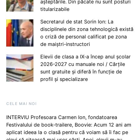
așteptările. Din păcate nu sunt posturi
titularizabile
Secretarul de stat Sorin Ion: La
disciplinele din zona tehnologică există
o criză de personal calificat pe zona
de maiștri-instructori
Elevii de clasa a IX-a încep anul școlar
2026-2027 cu manuale noi / Cărțile
sunt gratuite și diferă în funcție de
profil și specializare
CELE MAI NOI
INTERVIU Profesoara Carmen Ion, fondatoarea
Festivalului de book-trailere, Boovie: Acum 12 ani am
aplicat ideea la o clasă pentru că voiam să îi fac pe
elevi să citească mai ușor cărți. Apoi, elevii m-au