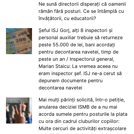
Ne sună directorii disperați că oamenii
rămân fără posturi. Ce se întâmplă cu
învățătorii, cu educatorii?
Șeful ISJ Gorj, alți 8 inspectori și
personal auxiliar trebuie să returneze
peste 55.000 de lei, bani acordați
pentru decontarea navetei, timp de
peste un an / Inspectorul general,
Marian Staicu: La vremea aceea nu
eram inspector șef. ISJ ne-a cerut să
depunem documente pentru
decontarea navetei
Mai mulți părinți solicită, într-o petiție,
anularea deciziei ISMB de a nu mai
acorda sumele pentru posturile la plata
cu ora din cadrul cluburilor copiilor:
Multe cercuri de activități extrașcolare