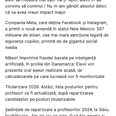
convins să continui / Nu m-am gândit absolut deloc
că va avea vreun impact major
Compania Meta, care deține Facebook și Instagram,
a primit o nouă amendă în statul New Mexico: 567
milioane de dolari, cea mai mare sancțiune legată de
siguranța copiilor, primită de de gigantul social
media
Măsuri împotriva fraudei bazate pe inteligență
artificială, în școlile din Danemarca: Elevii vor
prezenta oral eseuri realizate acasă, iar
calculatoarele pe care lucrează vor fi monitorizate
Titularizare 2026. Astăzi, lista posturilor pentru
profesori va fi actualizată, după repartizarea
candidaților pe posturi titularizabile
Ședințele de repartizare a profesorilor 2026, la Sibiu.
Învățătoare: „Am zis iau ce este. O să fac naveta și