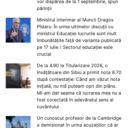
vor dispărea de la 1 septembrie, spun
părinții
Ministrul interimar al Muncii Dragos
Pîslaru: În urma ultimelor discuții cu
ministrul Educației lucrurile sunt mult
îmbunătățite față de varianta publicată
pe 17 iulie / Sectorul educației este
crucial
De la 4.90 la Titularizare 2026, o
învățătoare din Sibiu a primit nota 8.70
după contestație: Când am văzut nota
inițială, nu mă puteam opri din plâns.
Mi-am dat seama că lucrarea mea nu a
fost corectată în adevăratul sens al
cuvântului
Un cunoscut profesor de la Cambridge
a demisionat în urma acuzațiilor că ar