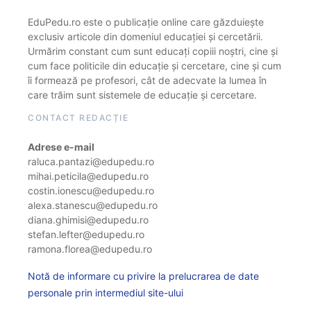
EduPedu.ro este o publicație online care găzduiește
exclusiv articole din domeniul educației și cercetării.
Urmărim constant cum sunt educați copiii noștri, cine și
cum face politicile din educație și cercetare, cine și cum
îi formează pe profesori, cât de adecvate la lumea în
care trăim sunt sistemele de educație și cercetare.
CONTACT REDACȚIE
Adrese e-mail
raluca.pantazi@edupedu.ro
mihai.peticila@edupedu.ro
costin.ionescu@edupedu.ro
alexa.stanescu@edupedu.ro
diana.ghimisi@edupedu.ro
stefan.lefter@edupedu.ro
ramona.florea@edupedu.ro
Notă de informare cu privire la prelucrarea de date
personale prin intermediul site-ului