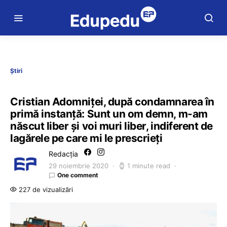
Știri
Cristian Adomniţei, după condamnarea în
primă instanță: Sunt un om demn, m-am
născut liber şi voi muri liber, indiferent de
lagărele pe care mi le prescrieţi
Redacția
29 noiembrie 2020
1 minute read
One comment
227 de vizualizări