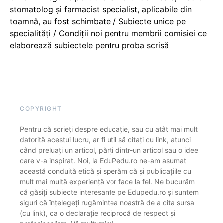
stomatolog și farmacist specialist, aplicabile din
toamnă, au fost schimbate / Subiecte unice pe
specialități / Condiții noi pentru membrii comisiei ce
elaborează subiectele pentru proba scrisă
COPYRIGHT
Pentru că scrieți despre educație, sau cu atât mai mult
datorită acestui lucru, ar fi util să citați cu link, atunci
când preluați un articol, părți dintr-un articol sau o idee
care v-a inspirat. Noi, la EduPedu.ro ne-am asumat
această conduită etică și sperăm că și publicațiile cu
mult mai multă experiență vor face la fel. Ne bucurăm
că găsiți subiecte interesante pe Edupedu.ro și suntem
siguri că înțelegeți rugămintea noastră de a cita sursa
(cu link), ca o declarație reciprocă de respect și