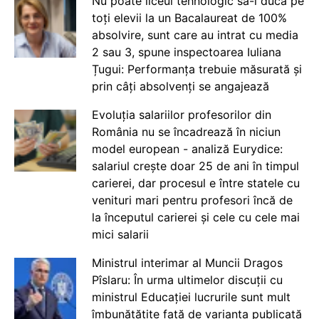
Nu poate liceul tehnologic să-i ducă pe
toți elevii la un Bacalaureat de 100%
absolvire, sunt care au intrat cu media
2 sau 3, spune inspectoarea Iuliana
Țugui: Performanța trebuie măsurată și
prin câți absolvenți se angajează
Evoluția salariilor profesorilor din
România nu se încadrează în niciun
model european - analiză Eurydice:
salariul crește doar 25 de ani în timpul
carierei, dar procesul e între statele cu
venituri mari pentru profesori încă de
la începutul carierei și cele cu cele mai
mici salarii
Ministrul interimar al Muncii Dragos
Pîslaru: În urma ultimelor discuții cu
ministrul Educației lucrurile sunt mult
îmbunătățite față de varianta publicată