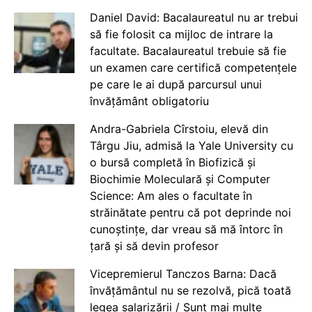
Daniel David: Bacalaureatul nu ar trebui
să fie folosit ca mijloc de intrare la
facultate. Bacalaureatul trebuie să fie
un examen care certifică competențele
pe care le ai după parcursul unui
învățământ obligatoriu
Andra-Gabriela Cîrstoiu, elevă din
Târgu Jiu, admisă la Yale University cu
o bursă completă în Biofizică și
Biochimie Moleculară și Computer
Science: Am ales o facultate în
străinătate pentru că pot deprinde noi
cunoștințe, dar vreau să mă întorc în
țară și să devin profesor
Vicepremierul Tanczos Barna: Dacă
învățământul nu se rezolvă, pică toată
legea salarizării / Sunt mai multe