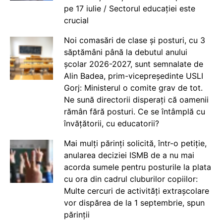
pe 17 iulie / Sectorul educației este
crucial
Noi comasări de clase și posturi, cu 3
săptămâni până la debutul anului
școlar 2026-2027, sunt semnalate de
Alin Badea, prim-vicepreședinte USLI
Gorj: Ministerul o comite grav de tot.
Ne sună directorii disperați că oamenii
rămân fără posturi. Ce se întâmplă cu
învățătorii, cu educatorii?
Mai mulți părinți solicită, într-o petiție,
anularea deciziei ISMB de a nu mai
acorda sumele pentru posturile la plata
cu ora din cadrul cluburilor copiilor:
Multe cercuri de activități extrașcolare
vor dispărea de la 1 septembrie, spun
părinții