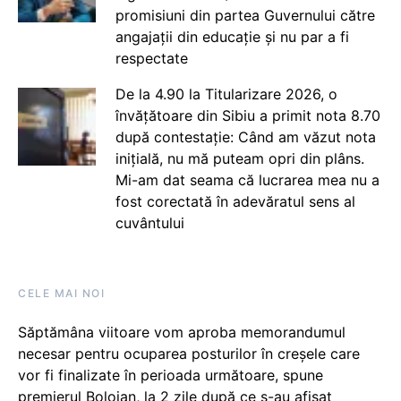
promisiuni din partea Guvernului către
angajații din educație și nu par a fi
respectate
De la 4.90 la Titularizare 2026, o
învățătoare din Sibiu a primit nota 8.70
după contestație: Când am văzut nota
inițială, nu mă puteam opri din plâns.
Mi-am dat seama că lucrarea mea nu a
fost corectată în adevăratul sens al
cuvântului
CELE MAI NOI
Săptămâna viitoare vom aproba memorandumul
necesar pentru ocuparea posturilor în creșele care
vor fi finalizate în perioada următoare, spune
premierul Bolojan, la 2 zile după ce s-au afișat