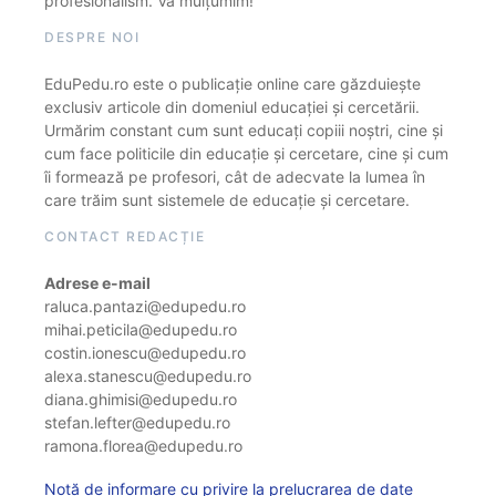
profesionalism. Vă mulțumim!
DESPRE NOI
EduPedu.ro este o publicație online care găzduiește
exclusiv articole din domeniul educației și cercetării.
Urmărim constant cum sunt educați copiii noștri, cine și
cum face politicile din educație și cercetare, cine și cum
îi formează pe profesori, cât de adecvate la lumea în
care trăim sunt sistemele de educație și cercetare.
CONTACT REDACȚIE
Adrese e-mail
raluca.pantazi@edupedu.ro
mihai.peticila@edupedu.ro
costin.ionescu@edupedu.ro
alexa.stanescu@edupedu.ro
diana.ghimisi@edupedu.ro
stefan.lefter@edupedu.ro
ramona.florea@edupedu.ro
Notă de informare cu privire la prelucrarea de date