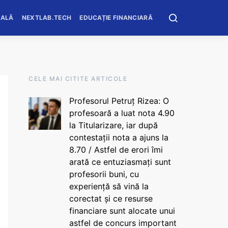
OALĂ
NEXTLAB.TECH
EDUCAȚIE FINANCIARĂ
CELE MAI CITITE ARTICOLE
Profesorul Petruț Rizea: O
profesoară a luat nota 4.90
la Titularizare, iar după
contestații nota a ajuns la
8.70 / Astfel de erori îmi
arată ce entuziasmați sunt
profesorii buni, cu
experiență să vină la
corectat și ce resurse
financiare sunt alocate unui
astfel de concurs important