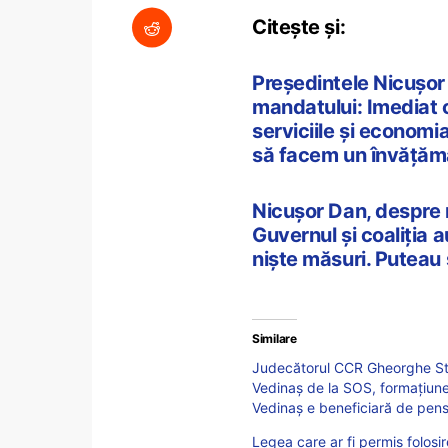
Citește și:
Președintele Nicușor 
mandatului: Imediat ce
serviciile și economia
să facem un învățămân
Nicușor Dan, despre 
Guvernul și coaliția a
niște măsuri. Puteau s
Similare
Judecătorul CCR Gheorghe Sta
Vedinaş de la SOS, formaţiun
Vedinaș e beneficiară de pens
Legea care ar fi permis folosire