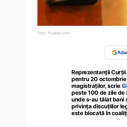
Foto: Pixabay.com
Adau
Reprezentanții Curți
pentru 20 octombrie s
magistraților, scrie
G
peste 100 de zile de
unde s-au tăiat bani ș
privința discuțiilor l
este blocată în coaliț