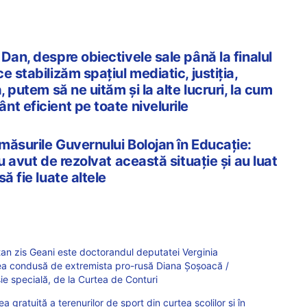
Dan, despre obiectivele sale până la finalul
 stabilizăm spațiul mediatic, justiția,
, putem să ne uităm și la alte lucruri, la cum
t eficient pe toate nivelurile
măsurile Guvernului Bolojan în Educație:
u avut de rezolvat această situație și au luat
ă fie luate altele
n zis Geani este doctorandul deputatei Verginia
ea condusă de extremista pro-rusă Diana Şoşoacă /
ie specială, de la Curtea de Conturi
a gratuită a terenurilor de sport din curtea şcolilor şi în