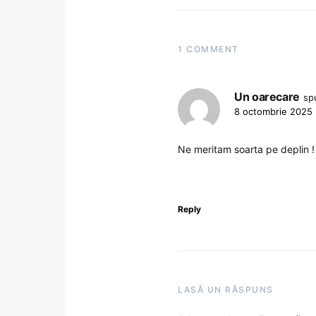
1 COMMENT
Un oarecare
sp
8 octombrie 2025 
Ne meritam soarta pe deplin !
Reply
LASĂ UN RĂSPUNS