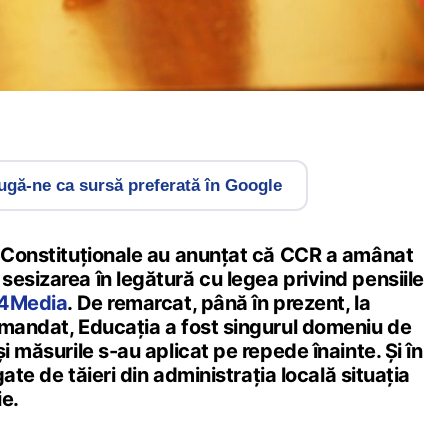
gă-ne ca sursă preferată în Google
i Constituționale au anunțat că CCR a amânat
esizarea în legătură cu legea privind pensiile
4Media
. De remarcat, până în prezent, la
 mandat, Educația a fost singurul domeniu de
i măsurile s-au aplicat pe repede înainte. Și în
egate de tăieri din administrația locală situația
ie.