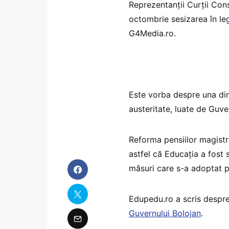
Reprezentanții Curții Con
octombrie sesizarea în leg
G4Media.ro.
Este vorba despre una dint
austeritate, luate de Guver
Reforma pensiilor magistraț
astfel că Educația a fost 
măsuri care s-a adoptat p
Edupedu.ro a scris despre
Guvernului Bolojan
.