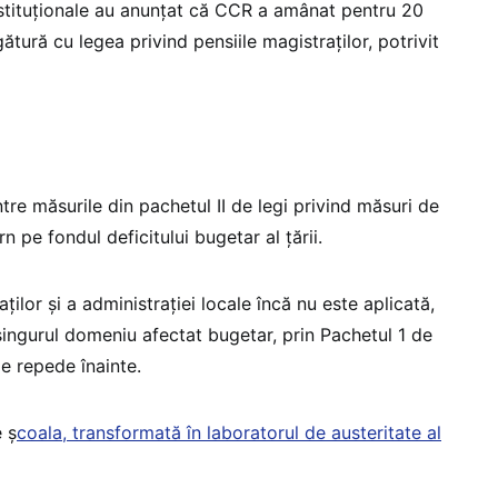
stituționale au anunțat că CCR a amânat pentru 20
ătură cu legea privind pensiile magistraților, potrivit
re măsurile din pachetul II de legi privind măsuri de
n pe fondul deficitului bugetar al țării.
ilor și a administrației locale încă nu este aplicată,
singurul domeniu afectat bugetar, prin Pachetul 1 de
e repede înainte.
 ș
coala, transformată în laboratorul de austeritate al