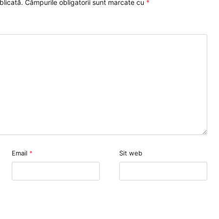
blicată.
Câmpurile obligatorii sunt marcate cu
*
Email
*
Sit web