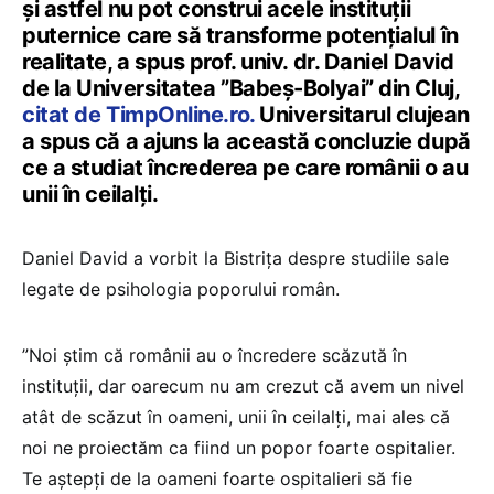
și astfel nu pot construi acele instituții
puternice care să transforme potențialul în
realitate, a spus prof. univ. dr. Daniel David
de la Universitatea ”Babeș-Bolyai” din Cluj,
citat de TimpOnline.ro.
Universitarul clujean
a spus că a ajuns la această concluzie după
ce a studiat încrederea pe care românii o au
unii în ceilalți.
Daniel David a vorbit la Bistrița despre studiile sale
legate de psihologia poporului român.
”Noi știm că românii au o încredere scăzută în
instituții, dar oarecum nu am crezut că avem un nivel
atât de scăzut în oameni, unii în ceilalți, mai ales că
noi ne proiectăm ca fiind un popor foarte ospitalier.
Te aștepți de la oameni foarte ospitalieri să fie