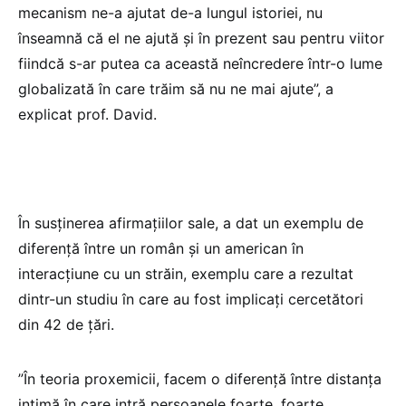
mecanism ne-a ajutat de-a lungul istoriei, nu
înseamnă că el ne ajută și în prezent sau pentru viitor
fiindcă s-ar putea ca această neîncredere într-o lume
globalizată în care trăim să nu ne mai ajute”, a
explicat prof. David.
În susținerea afirmațiilor sale, a dat un exemplu de
diferență între un român și un american în
interacțiune cu un străin, exemplu care a rezultat
dintr-un studiu în care au fost implicați cercetători
din 42 de țări.
”În teoria proxemicii, facem o diferență între distanța
intimă în care intră persoanele foarte, foarte