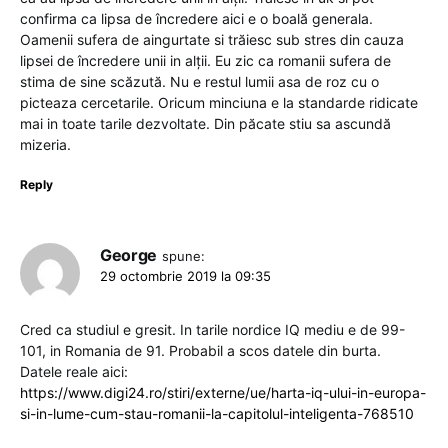
confirma ca lipsa de încredere aici e o boală generala.
Oamenii sufera de aingurtate si trăiesc sub stres din cauza
lipsei de încredere unii in alții. Eu zic ca romanii sufera de
stima de sine scăzută. Nu e restul lumii asa de roz cu o
picteaza cercetarile. Oricum minciuna e la standarde ridicate
mai in toate tarile dezvoltate. Din păcate stiu sa ascundă
mizeria.
Reply
George
spune:
29 octombrie 2019 la 09:35
Cred ca studiul e gresit. In tarile nordice IQ mediu e de 99-
101, in Romania de 91. Probabil a scos datele din burta.
Datele reale aici:
https://www.digi24.ro/stiri/externe/ue/harta-iq-ului-in-europa-
si-in-lume-cum-stau-romanii-la-capitolul-inteligenta-768510