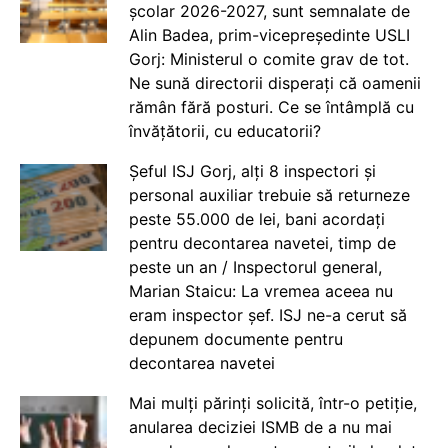
școlar 2026-2027, sunt semnalate de
Alin Badea, prim-vicepreședinte USLI
Gorj: Ministerul o comite grav de tot.
Ne sună directorii disperați că oamenii
rămân fără posturi. Ce se întâmplă cu
învățătorii, cu educatorii?
Șeful ISJ Gorj, alți 8 inspectori și
personal auxiliar trebuie să returneze
peste 55.000 de lei, bani acordați
pentru decontarea navetei, timp de
peste un an / Inspectorul general,
Marian Staicu: La vremea aceea nu
eram inspector șef. ISJ ne-a cerut să
depunem documente pentru
decontarea navetei
Mai mulți părinți solicită, într-o petiție,
anularea deciziei ISMB de a nu mai