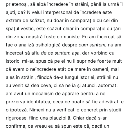
prietenoși, să aibă încredere în străini, până la urmă îl
ajuți, da? Nivelul interpersonal de încredere este
extrem de scăzut, nu doar în comparație cu cei din
spațul vestic, este scăzut chiar în comparație cu țări
din zona noastră foste comuniste. Eu am încercat să
fac o analiză psihologică despre
cum suntem,
nu am
încercat să aflu
de ce suntem așa
, dar vorbind cu
istorici mi-au spus că pe ei nu îi suprinde foarte mult
că avem o neîncredere atât de mare în oameni, mai
ales în străini, fiindcă de-a lungul istoriei, străinii nu
au venit să dea ceva, ci să ne ia și atunci, automat,
am avut un mecanism de apărare pentru a ne
prezerva identitatea, ceea ce poate să fie adevărat, e
o ipoteză. Nimeni nu a verificat-o concret prin studii
riguroase, fiind una plauzibilă. Chiar dacă s-ar
confirma, ce vreau eu să spun este că, dacă un