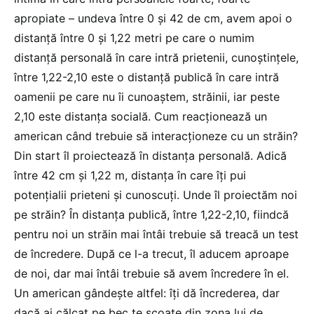
apropiate – undeva între 0 și 42 de cm, avem apoi o
distanță între 0 și 1,22 metri pe care o numim
distanță personală în care intră prietenii, cunoștințele,
între 1,22-2,10 este o distanță publică în care intră
oamenii pe care nu îi cunoaștem, străinii, iar peste
2,10 este distanța socială. Cum reacționează un
american când trebuie să interacționeze cu un străin?
Din start îl proiectează în distanța personală. Adică
între 42 cm și 1,22 m, distanța în care îți pui
potențialii prieteni și cunoscuți. Unde îl proiectăm noi
pe străin? În distanța publică, între 1,22-2,10, fiindcă
pentru noi un străin mai întâi trebuie să treacă un test
de încredere. După ce l-a trecut, îl aducem aproape
de noi, dar mai întâi trebuie să avem încredere în el.
Un american gândește altfel: îți dă încrederea, dar
dacă ai călcat pe bec te scoate din zona lui de