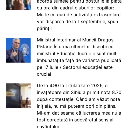
acorda sumele pentru posturile la plata
cu ora din cadrul cluburilor copiilor:
Multe cercuri de activități extrașcolare
vor dispărea de la 1 septembrie, spun
părinții
Ministrul interimar al Muncii Dragos
Pîslaru: În urma ultimelor discuții cu
ministrul Educației lucrurile sunt mult
îmbunătățite față de varianta publicată
pe 17 iulie / Sectorul educației este
crucial
De la 4.90 la Titularizare 2026, o
învățătoare din Sibiu a primit nota 8.70
după contestație: Când am văzut nota
inițială, nu mă puteam opri din plâns.
Mi-am dat seama că lucrarea mea nu a
fost corectată în adevăratul sens al
cuvântului