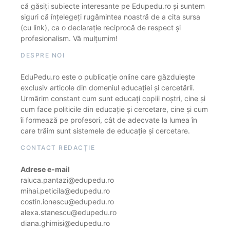
că găsiți subiecte interesante pe Edupedu.ro și suntem
siguri că înțelegeți rugămintea noastră de a cita sursa
(cu link), ca o declarație reciprocă de respect și
profesionalism. Vă mulțumim!
DESPRE NOI
EduPedu.ro este o publicație online care găzduiește
exclusiv articole din domeniul educației și cercetării.
Urmărim constant cum sunt educați copiii noștri, cine și
cum face politicile din educație și cercetare, cine și cum
îi formează pe profesori, cât de adecvate la lumea în
care trăim sunt sistemele de educație și cercetare.
CONTACT REDACȚIE
Adrese e-mail
raluca.pantazi@edupedu.ro
mihai.peticila@edupedu.ro
costin.ionescu@edupedu.ro
alexa.stanescu@edupedu.ro
diana.ghimisi@edupedu.ro