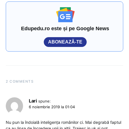
Edupedu.ro este și pe Google News
ABONEAZĂ-TE
2 COMMENTS
Lari
spune:
6 noiembrie 2019 la 01:04
Nu pun la îndoială inteligența românilor ci. Mai degrabă faptul
ca au lipsa de încredere unii in alții. Traiesc in uk si pot