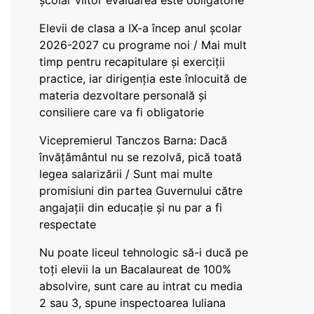
școlar viitor evaluarea este obligatorie
Elevii de clasa a IX-a încep anul școlar
2026-2027 cu programe noi / Mai mult
timp pentru recapitulare și exerciții
practice, iar dirigenția este înlocuită de
materia dezvoltare personală și
consiliere care va fi obligatorie
Vicepremierul Tanczos Barna: Dacă
învățământul nu se rezolvă, pică toată
legea salarizării / Sunt mai multe
promisiuni din partea Guvernului către
angajații din educație și nu par a fi
respectate
Nu poate liceul tehnologic să-i ducă pe
toți elevii la un Bacalaureat de 100%
absolvire, sunt care au intrat cu media
2 sau 3, spune inspectoarea Iuliana