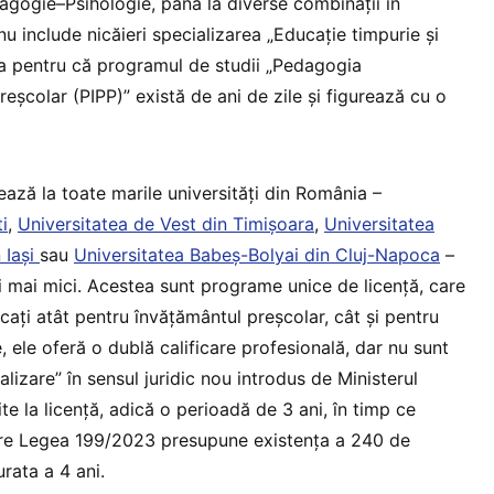
agogie–Psihologie, până la diverse combinații în
nu include nicăieri specializarea „Educație timpurie și
ta pentru că programul de studii „Pedagogia
reșcolar (PIPP)” există de ani de zile și figurează cu o
ază la toate marile universități din România –
i
,
Universitatea de Vest din Timișoara
,
Universitatea
 Iași
sau
Universitatea Babeș-Bolyai din Cluj-Napoca
–
ăți mai mici. Acestea sunt programe unice de licență, care
cați atât pentru învățământul preșcolar, cât și pentru
e, ele oferă o dublă calificare profesională, dar nu sunt
izare” în sensul juridic nou introdus de Ministerul
te la licență, adică o perioadă de 3 ani, în timp ce
are Legea 199/2023 presupune existența a 240 de
urata a 4 ani.