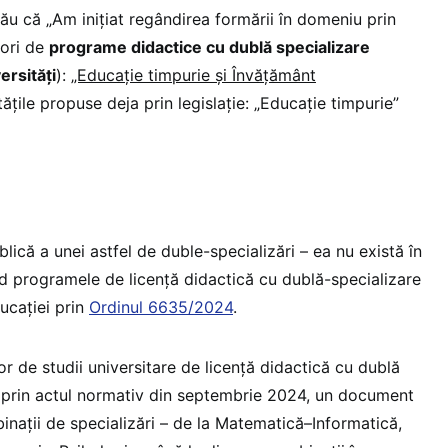
 său că „Am inițiat regândirea formării în domeniu prin
tori de
programe didactice cu dublă specializare
ersități
):
„Educație timpurie și Învățământ
ățile propuse deja prin legislație: „Educație timpurie”
ică a unei astfel de duble-specializări – ea nu există în
ind programele de licență didactică cu dublă-specializare
ucației prin
Ordinul 6635/2024
.
or de studii universitare de licență didactică cu dublă
tă prin actul normativ din septembrie 2024, un document
nații de specializări – de la Matematică–Informatică,