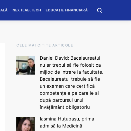
OALĂ
NEXTLAB.TECH
EDUCAȚIE FINANCIARĂ
CELE MAI CITITE ARTICOLE
Daniel David: Bacalaureatul
nu ar trebui să fie folosit ca
mijloc de intrare la facultate.
Bacalaureatul trebuie să fie
un examen care certifică
competențele pe care le ai
după parcursul unui
învățământ obligatoriu
Iasmina Huțupașu, prima
admisă la Medicină