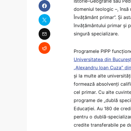
Istorie–Geografie sau Ped
domeniul teologic –, însă 
Învățământ primar”. Și as
învățământului primar și p
singură specializare.
Programele PIPP funcțione
Universitatea din Bucureșt
„Alexandru Ioan Cuza” din
și la multe alte universit
formează absolvenți califi
cel primar. Cu alte cuvint
programe de „dublă special
Educației. Au 180 de credi
pentru o dublă-specializ
credite transferabile pe d