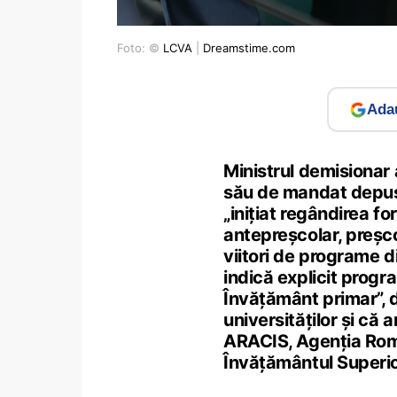
Foto: ©
LCVA
|
Dreamstime.com
Adau
Ministrul demisionar a
său de mandat depus 
„inițiat regândirea fo
antepreșcolar, preșcol
viitori de programe di
indică explicit progr
Învățământ primar”, de
universităților și că
ARACIS, Agenția Româ
Învățământul Superio