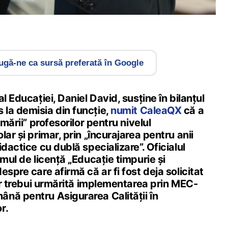
gă-ne ca sursă preferată în Google
l Educației, Daniel David, susține în bilanțul
la demisia din funcție,
numit CaleaQX
că a
rmării” profesorilor pentru nivelul
ar și primar, prin „încurajarea pentru anii
dactice cu dublă specializare”. Oficialul
amul de licență „Educație timpurie și
spre care afirmă că ar fi fost deja solicitat
 ar trebui urmărită implementarea prin MEC-
nă pentru Asigurarea Calității în
r.