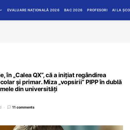
EVALUARE NAȚIONALĂ 2026
BAC 2026
PROFESORI
AI LA ȘC
 în „Calea QX”, că a inițiat regândirea
colar și primar. Miza „vopsirii” PIPP în dublă
rmele din universități
d
11 comments