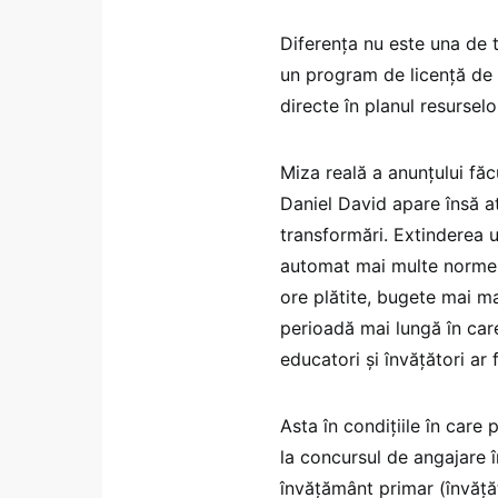
Diferența nu este una de t
un program de licență de 3
directe în planul resurselor
Miza reală a anunțului fă
Daniel David apare însă a
transformări. Extinderea 
automat mai multe norme d
ore plătite, bugete mai ma
perioadă mai lungă în care 
educatori și învățători ar f
Asta în condițiile în care 
la concursul de angajare î
învățământ primar (învăță