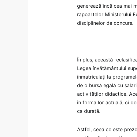
generează încă cea mai mar
rapoartelor Ministerului E
disciplinelor de concurs.
În plus, această reclasifi
Legea învățământului supe
înmatriculați la programel
de o bursă egală cu salar
activităților didactice. A
în forma lor actuală, ci d
ca durată.
Astfel, ceea ce este preze