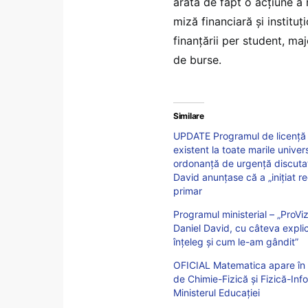
arată de fapt o acțiune a m
miză financiară și instituț
finanțării per student, ma
de burse.
Similare
UPDATE Programul de licență „
existent la toate marile unive
ordonanță de urgență discutată
David anunțase că a „inițiat re
primar
Programul ministerial – „ProVi
Daniel David, cu câteva explic
înțeleg și cum le-am gândit”
OFICIAL Matematica apare în 3
de Chimie-Fizică și Fizică-Inf
Ministerul Educației