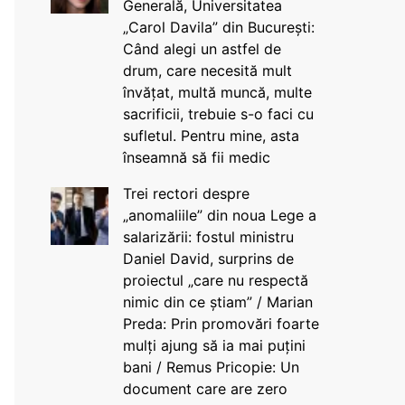
Generală, Universitatea
„Carol Davila” din București:
Când alegi un astfel de
drum, care necesită mult
învățat, multă muncă, multe
sacrificii, trebuie s-o faci cu
sufletul. Pentru mine, asta
înseamnă să fii medic
Trei rectori despre
„anomaliile” din noua Lege a
salarizării: fostul ministru
Daniel David, surprins de
proiectul „care nu respectă
nimic din ce știam” / Marian
Preda: Prin promovări foarte
mulți ajung să ia mai puțini
bani / Remus Pricopie: Un
document care are zero