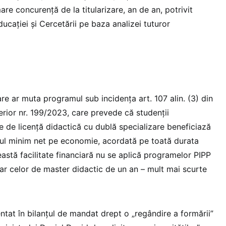
e concurență de la titularizare, an de an, potrivit
ducației și Cercetării pe baza analizei tuturor
care ar muta programul sub incidența art. 107 alin. (3) din
rior nr. 199/2023, care prevede că studenții
e de licență didactică cu dublă specializare beneficiază
iul minim net pe economie, acordată pe toată durata
ceastă facilitate financiară nu se aplică programelor PIPP
oar celor de master didactic de un an – mult mai scurte
ntat în bilanțul de mandat drept o „regândire a formării”