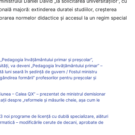
inistrului Daniel David „la solicitarea universităților”, cu
ională majoră: extinderea duratei studiilor, creșterea
jorarea normelor didactice și accesul la un regim special
Pedagogia învățământului primar și preșcolar”,
rsități, va deveni „Pedagogia învățământului primar” –
 luni seară în ședință de guvern / Fostul ministru
gândirea formării” profesorilor pentru preșcolar și
ziunea – Calea QX” – prezentat de ministrul demisionar
ații despre „reformele și măsurile cheie, așa cum le
 noi programe de licență cu dublă specializare, alături
ormatică – modificările cerute de decani, aprobate de