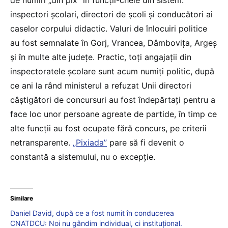
de numiri „din pix” în funcții-cheie din sistem:
inspectori școlari, directori de școli și conducători ai
caselor corpului didactic. Valuri de înlocuiri politice
au fost semnalate în Gorj, Vrancea, Dâmbovița, Argeș
și în multe alte județe. Practic, toți angajații din
inspectoratele școlare sunt acum numiți politic, după
ce ani la rând ministerul a refuzat Unii directori
câștigători de concursuri au fost îndepărtați pentru a
face loc unor persoane agreate de partide, în timp ce
alte funcții au fost ocupate fără concurs, pe criterii
netransparente.
„Pixiada”
pare să fi devenit o
constantă a sistemului, nu o excepție.
Similare
Daniel David, după ce a fost numit în conducerea
CNATDCU: Noi nu gândim individual, ci instituțional.