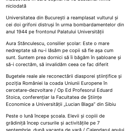
niciodată
Universitatea din București a reamplasat vulturul și
cei doi grifoni distruși în urma bombardamentelor din
anul 1944 pe frontonul Palatului Universității
Aura Stănculescu, consilier școlar: Este o mare
nedreptate să nu-i lăsăm pe copii să fie așa cum
sunt. Suntem prea dornici să îi băgăm în șabloane și
să-i corectăm, să invalidăm ceea ce fac diferit
Bugetele reale ale reconectării diasporei științifice și
poziția României la coada Uniunii Europene în
cercetare-dezvoltare / Op Ed Profesorul Eduard
Stoica, conferențiar la Facultatea de Științe
Economice a Universității „Lucian Blaga” din Sibiu
Peste o lună începe școala. Elevii și copiii de
grădiniță încep cursurile și activitățile pe 7
septembrie, după vacanța de vară / Calendarul anului