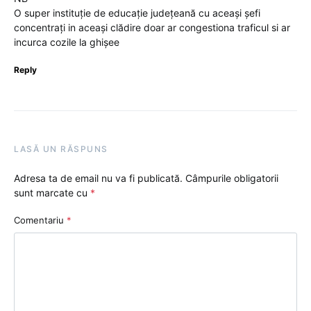
O super instituție de educație județeană cu aceași șefi
concentrați in aceași clădire doar ar congestiona traficul si ar
incurca cozile la ghișee
Reply
LASĂ UN RĂSPUNS
Adresa ta de email nu va fi publicată.
Câmpurile obligatorii
sunt marcate cu
*
Comentariu
*