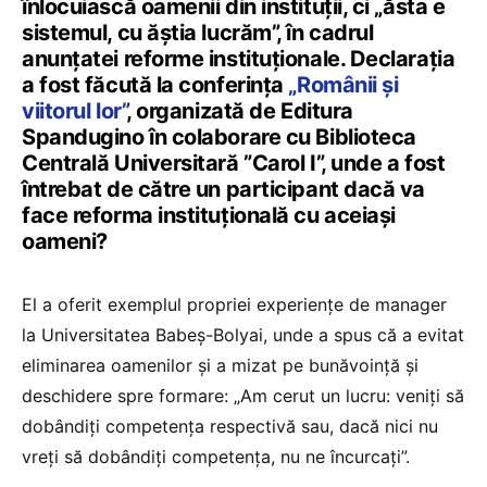
înlocuiască oamenii din instituții, ci „ăsta e
sistemul, cu ăștia lucrăm”, în cadrul
anunțatei reforme instituționale. Declarația
a fost făcută la conferința
„Românii și
viitorul lor”
, organizată de Editura
Spandugino în colaborare cu Biblioteca
Centrală Universitară ”Carol I”, unde a fost
întrebat de către un participant dacă va
face reforma instituțională cu aceiași
oameni?
El a oferit exemplul propriei experiențe de manager
la Universitatea Babeș-Bolyai, unde a spus că a evitat
eliminarea oamenilor și a mizat pe bunăvoință și
deschidere spre formare: „Am cerut un lucru: veniți să
dobândiți competența respectivă sau, dacă nici nu
vreți să dobândiți competența, nu ne încurcați”.