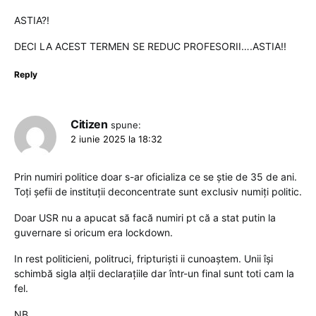
ASTIA?!
DECI LA ACEST TERMEN SE REDUC PROFESORII….ASTIA!!
Reply
Citizen
spune:
2 iunie 2025 la 18:32
Prin numiri politice doar s-ar oficializa ce se știe de 35 de ani.
Toți șefii de instituții deconcentrate sunt exclusiv numiți politic.
Doar USR nu a apucat să facă numiri pt că a stat putin la
guvernare si oricum era lockdown.
In rest politicieni, politruci, fripturiști ii cunoaștem. Unii își
schimbă sigla alții declarațiile dar într-un final sunt toti cam la
fel.
NB