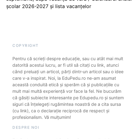
școlar 2026-2027 și lista vacanțelor
COPYRIGHT
Pentru că scrieți despre educație, sau cu atât mai mult
datorită acestui lucru, ar fi util să citați cu link, atunci
când preluați un articol, părți dintr-un articol sau o idee
care v-a inspirat. Noi, la EduPedu.ro ne-am asumat
această conduită etică și sperăm că și publicațiile cu
mult mai multă experiență vor face la fel. Ne bucurăm
că găsiți subiecte interesante pe Edupedu.ro și suntem
siguri că înțelegeți rugămintea noastră de a cita sursa
(cu link), ca o declarație reciprocă de respect și
profesionalism. Vă mulțumim!
DESPRE NOI