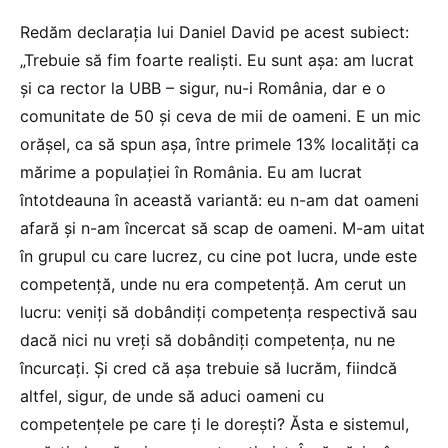
Redăm declarația lui Daniel David pe acest subiect:
„Trebuie să fim foarte realiști. Eu sunt așa: am lucrat
și ca rector la UBB – sigur, nu-i România, dar e o
comunitate de 50 și ceva de mii de oameni. E un mic
orășel, ca să spun așa, între primele 13% localități ca
mărime a populației în România. Eu am lucrat
întotdeauna în această variantă: eu n-am dat oameni
afară și n-am încercat să scap de oameni. M-am uitat
în grupul cu care lucrez, cu cine pot lucra, unde este
competență, unde nu era competență. Am cerut un
lucru: veniți să dobândiți competența respectivă sau
dacă nici nu vreți să dobândiți competența, nu ne
încurcați. Și cred că așa trebuie să lucrăm, fiindcă
altfel, sigur, de unde să aduci oameni cu
competențele pe care ți le dorești? Ăsta e sistemul,