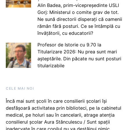
Alin Badea, prim-vicepreședinte USLI
Gorj: Ministerul o comite grav de tot.
Ne sună directorii disperați că oamenii
rămân fără posturi. Ce se întâmplă cu
învățătorii, cu educatorii?
Profesor de Istorie cu 9.70 la
Titularizare 2026: Nu prea sunt mari
așteptările. Din păcate nu sunt posturi
titularizabile
CELE MAI NOI
Încă mai sunt școli în care consilierii școlari își
desfășoară activitatea prin biblioteci, pe la cabinetul
medical, pe holuri sau în cancelarii, atrage atenția
consilierul școlar Aura Stănculescu / Sunt spații
inadecvate în care copilul nu va destăinui nimic