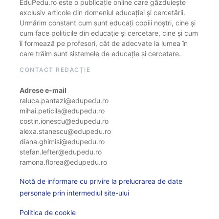
EduPedu.ro este o publicație online care găzduiește
exclusiv articole din domeniul educației și cercetării.
Urmărim constant cum sunt educați copiii noștri, cine și
cum face politicile din educație și cercetare, cine și cum
îi formează pe profesori, cât de adecvate la lumea în
care trăim sunt sistemele de educație și cercetare.
CONTACT REDACȚIE
Adrese e-mail
raluca.pantazi@edupedu.ro
mihai.peticila@edupedu.ro
costin.ionescu@edupedu.ro
alexa.stanescu@edupedu.ro
diana.ghimisi@edupedu.ro
stefan.lefter@edupedu.ro
ramona.florea@edupedu.ro
Notă de informare cu privire la prelucrarea de date
personale prin intermediul site-ului
Politica de cookie