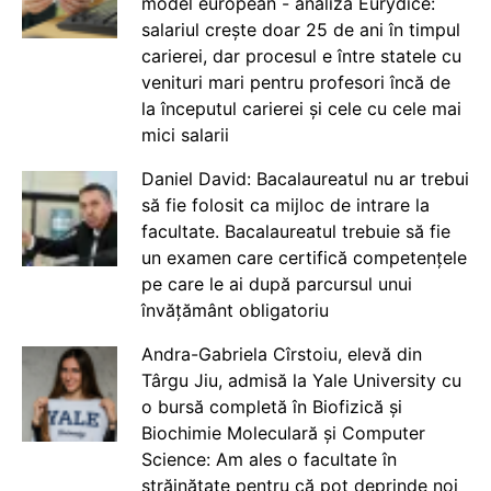
model european - analiză Eurydice:
salariul crește doar 25 de ani în timpul
carierei, dar procesul e între statele cu
venituri mari pentru profesori încă de
la începutul carierei și cele cu cele mai
mici salarii
Daniel David: Bacalaureatul nu ar trebui
să fie folosit ca mijloc de intrare la
facultate. Bacalaureatul trebuie să fie
un examen care certifică competențele
pe care le ai după parcursul unui
învățământ obligatoriu
Andra-Gabriela Cîrstoiu, elevă din
Târgu Jiu, admisă la Yale University cu
o bursă completă în Biofizică și
Biochimie Moleculară și Computer
Science: Am ales o facultate în
străinătate pentru că pot deprinde noi