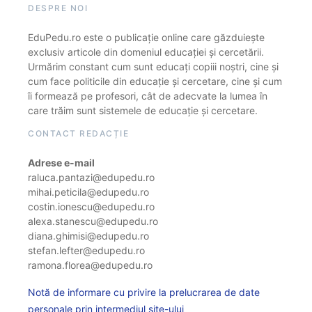
DESPRE NOI
EduPedu.ro este o publicație online care găzduiește
exclusiv articole din domeniul educației și cercetării.
Urmărim constant cum sunt educați copiii noștri, cine și
cum face politicile din educație și cercetare, cine și cum
îi formează pe profesori, cât de adecvate la lumea în
care trăim sunt sistemele de educație și cercetare.
CONTACT REDACȚIE
Adrese e-mail
raluca.pantazi@edupedu.ro
mihai.peticila@edupedu.ro
costin.ionescu@edupedu.ro
alexa.stanescu@edupedu.ro
diana.ghimisi@edupedu.ro
stefan.lefter@edupedu.ro
ramona.florea@edupedu.ro
Notă de informare cu privire la prelucrarea de date
personale prin intermediul site-ului