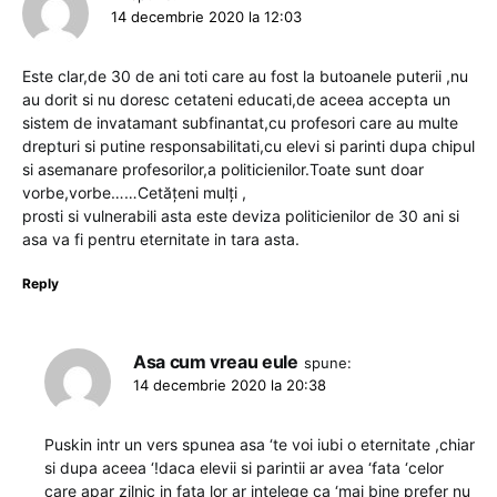
14 decembrie 2020 la 12:03
Este clar,de 30 de ani toti care au fost la butoanele puterii ,nu
au dorit si nu doresc cetateni educati,de aceea accepta un
sistem de invatamant subfinantat,cu profesori care au multe
drepturi si putine responsabilitati,cu elevi si parinti dupa chipul
si asemanare profesorilor,a politicienilor.Toate sunt doar
vorbe,vorbe……Cetățeni mulți ,
prosti si vulnerabili asta este deviza politicienilor de 30 ani si
asa va fi pentru eternitate in tara asta.
Reply
Asa cum vreau eule
spune:
14 decembrie 2020 la 20:38
Puskin intr un vers spunea asa ‘te voi iubi o eternitate ,chiar
si dupa aceea ‘!daca elevii si parintii ar avea ‘fata ‘celor
care apar zilnic in fata lor ar intelege ca ‘mai bine prefer nu