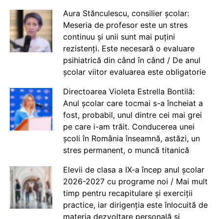
Aura Stănculescu, consilier școlar:
Meseria de profesor este un stres
continuu și unii sunt mai puțini
rezistenți. Este necesară o evaluare
psihiatrică din când în când / De anul
școlar viitor evaluarea este obligatorie
Directoarea Violeta Estrella Bontilă:
Anul școlar care tocmai s-a încheiat a
fost, probabil, unul dintre cei mai grei
pe care i-am trăit. Conducerea unei
școli în România înseamnă, astăzi, un
stres permanent, o muncă titanică
Elevii de clasa a IX-a încep anul școlar
2026-2027 cu programe noi / Mai mult
timp pentru recapitulare și exerciții
practice, iar dirigenția este înlocuită de
materia dezvoltare personală și