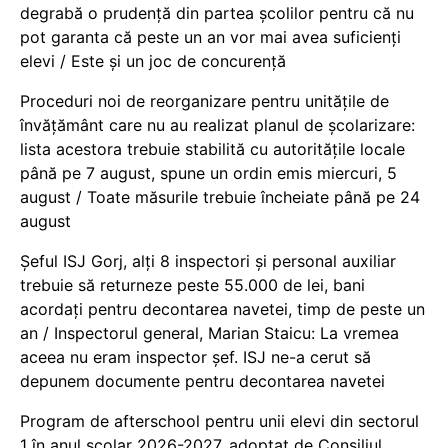
degrabă o prudență din partea școlilor pentru că nu
pot garanta că peste un an vor mai avea suficienți
elevi / Este și un joc de concurență
Proceduri noi de reorganizare pentru unitățile de
învățământ care nu au realizat planul de școlarizare:
lista acestora trebuie stabilită cu autoritățile locale
până pe 7 august, spune un ordin emis miercuri, 5
august / Toate măsurile trebuie încheiate până pe 24
august
Șeful ISJ Gorj, alți 8 inspectori și personal auxiliar
trebuie să returneze peste 55.000 de lei, bani
acordați pentru decontarea navetei, timp de peste un
an / Inspectorul general, Marian Staicu: La vremea
aceea nu eram inspector șef. ISJ ne-a cerut să
depunem documente pentru decontarea navetei
Program de afterschool pentru unii elevi din sectorul
1 în anul școlar 2026-2027, adoptat de Consiliul