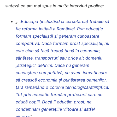
sinteză ce am mai spus în multe interviuri publice:
„
…
Educaţia (incluzând şi cercetarea) trebuie să
fie reforma iniţială a României. Prin educaţie
formăm specialiştii şi generăm cunoaştere
competitivă. Dacă formăm prost specialiştii, nu
este cine să facă treabă bună în economie,
sănătate, transporturi sau orice alt domeniu
„strategic” definim. Dacă nu generăm
cunoaştere competitivă, nu avem inovaţii care
să crească economia şi bunăstarea oamenilor,
ţară rămânând o colonie tehnologică/ştiinţifică.
Tot prin educaţie formăm profesorii care ne
educă copiii. Dacă îi educăm prost, ne
condamnăm generaţiile viitoare şi astfel
viitorul!
”.